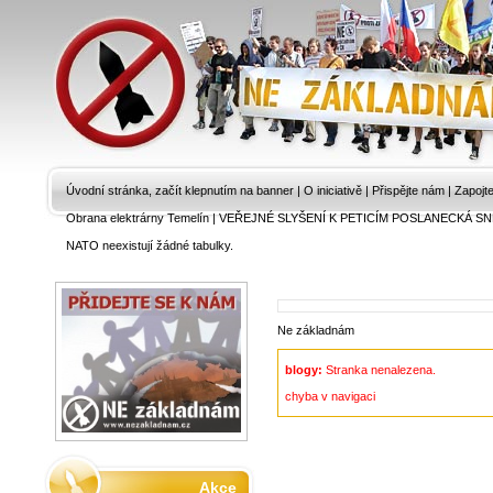
Úvodní stránka, začít klepnutím na banner
|
O iniciativě
|
Přispějte nám
|
Zapojt
Obrana elektrárny Temelín
|
VEŘEJNÉ SLYŠENÍ K PETICÍM POSLANECKÁ SN
NATO neexistují žádné tabulky.
Ne základnám
blogy:
Stranka nenalezena.
chyba v navigaci
Akce