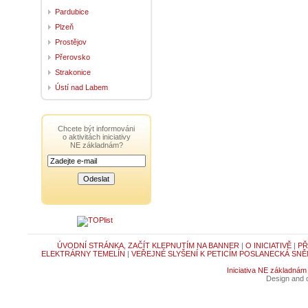
Pardubice
Plzeň
Prostějov
Přerovsko
Strakonice
Ústí nad Labem
Chcete být informováni
o aktivitách iniciativy
NE základnám?
ÚVODNÍ STRÁNKA, ZAČÍT KLEPNUTÍM NA BANNER
|
O INICIATIVĚ
|
PŘ
ELEKTRÁRNY TEMELÍN
|
VEŘEJNÉ SLYŠENÍ K PETICÍM POSLANECKÁ SNĚ
Iniciativa NE základnám
Design and c