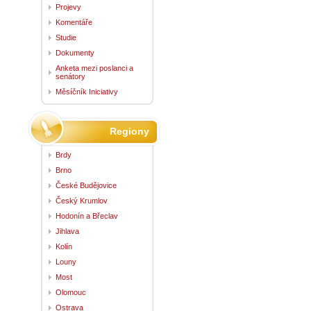
Projevy
Komentáře
Studie
Dokumenty
Anketa mezi poslanci a
senátory
Měsíčník Iniciativy
Regiony
Brdy
Brno
České Budějovice
Český Krumlov
Hodonín a Břeclav
Jihlava
Kolín
Louny
Most
Olomouc
Ostrava