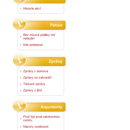
Historie akcí
Petice
Bez mírové politiky mír
nebude!
Kde podepsat
Zprávy
Zprávy z domova
Zprávy ze zahraničí
Tiskové zprávy
Zprávy z Brd
Argumenty
Proč být proti raketovému
centru
Názory osobností