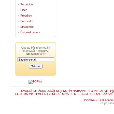
Pardubice
Plzeň
Prostějov
Přerovsko
Strakonice
Ústí nad Labem
Chcete být informováni
o aktivitách iniciativy
NE základnám?
ÚVODNÍ STRÁNKA, ZAČÍT KLEPNUTÍM NA BANNER
|
O INICIATIVĚ
|
PŘ
ELEKTRÁRNY TEMELÍN
|
VEŘEJNÉ SLYŠENÍ K PETICÍM POSLANECKÁ SNĚ
Iniciativa NE základnám
Design and c