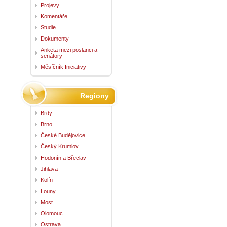
Projevy
Komentáře
Studie
Dokumenty
Anketa mezi poslanci a
senátory
Měsíčník Iniciativy
Regiony
Brdy
Brno
České Budějovice
Český Krumlov
Hodonín a Břeclav
Jihlava
Kolín
Louny
Most
Olomouc
Ostrava