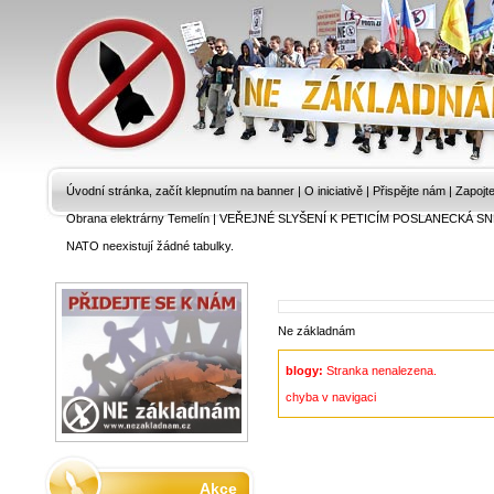
Úvodní stránka, začít klepnutím na banner
|
O iniciativě
|
Přispějte nám
|
Zapojt
Obrana elektrárny Temelín
|
VEŘEJNÉ SLYŠENÍ K PETICÍM POSLANECKÁ SN
NATO neexistují žádné tabulky.
Ne základnám
blogy:
Stranka nenalezena.
chyba v navigaci
Akce