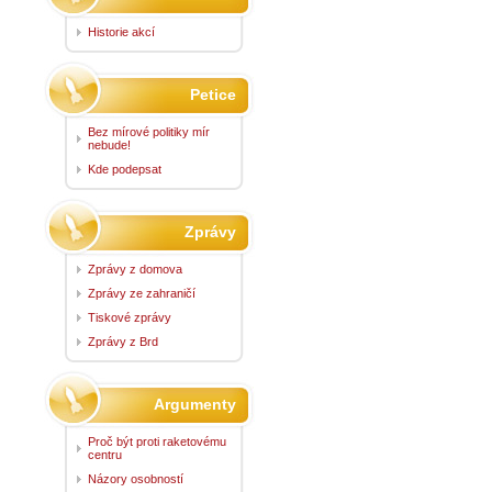
Historie akcí
Petice
Bez mírové politiky mír
nebude!
Kde podepsat
Zprávy
Zprávy z domova
Zprávy ze zahraničí
Tiskové zprávy
Zprávy z Brd
Argumenty
Proč být proti raketovému
centru
Názory osobností