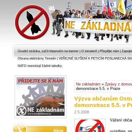
Úvodní stránka, začít klepnutím na banner
|
O iniciativě
|
Přispějte nám
|
Zapojt
Obrana elektrárny Temelín
|
VEŘEJNÉ SLYŠENÍ K PETICÍM POSLANECKÁ SN
NATO neexistují žádné tabulky.
Ne základnám
»
Zprávy z domo
demonstrace 5.5. v Praze
Výzva občanům Ostr
demonstrace 5.5. v P
2.5.2008
Vážení obča
Akce
vyjádřete, p