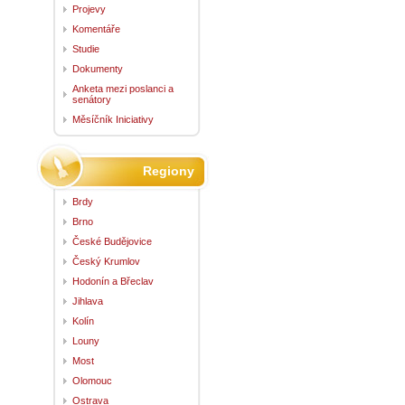
Projevy
Komentáře
Studie
Dokumenty
Anketa mezi poslanci a
senátory
Měsíčník Iniciativy
Regiony
Brdy
Brno
České Budějovice
Český Krumlov
Hodonín a Břeclav
Jihlava
Kolín
Louny
Most
Olomouc
Ostrava