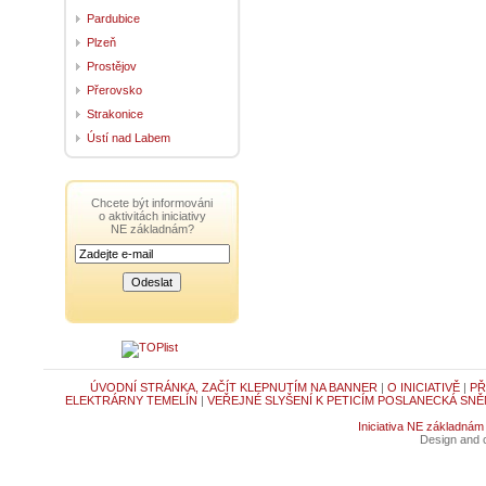
Pardubice
Plzeň
Prostějov
Přerovsko
Strakonice
Ústí nad Labem
Chcete být informováni
o aktivitách iniciativy
NE základnám?
ÚVODNÍ STRÁNKA, ZAČÍT KLEPNUTÍM NA BANNER
|
O INICIATIVĚ
|
PŘ
ELEKTRÁRNY TEMELÍN
|
VEŘEJNÉ SLYŠENÍ K PETICÍM POSLANECKÁ SNĚ
Iniciativa NE základnám
Design and c