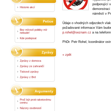
podporující 
Historie akcí
demonstraci
náměstí v Pr
Petice
Údaje o vhodných odjezdech vlaků
požadované informace Vám budou
Bez mírové politiky mír
p.rohel@seznam.cz
a na telefonn
nebude!
Kde podepsat
PhDr. Petr Rohel, koordinátor ost
Zprávy
« zpět
Zprávy z domova
Zprávy ze zahraničí
Tiskové zprávy
Zprávy z Brd
Argumenty
Proč být proti raketovému
centru
Názory osobností