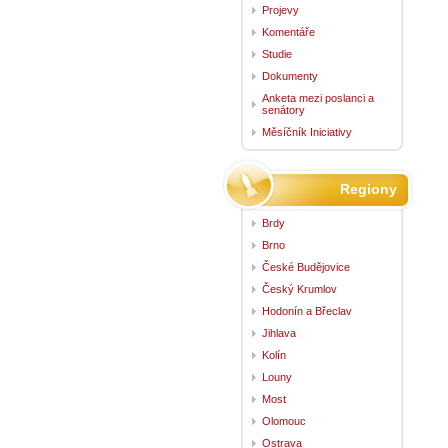
Projevy
Komentáře
Studie
Dokumenty
Anketa mezi poslanci a
senátory
Měsíčník Iniciativy
Regiony
Brdy
Brno
České Budějovice
Český Krumlov
Hodonín a Břeclav
Jihlava
Kolín
Louny
Most
Olomouc
Ostrava