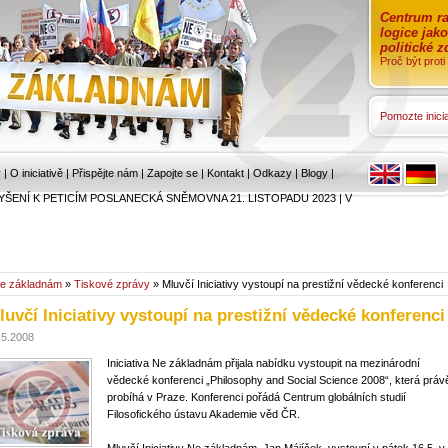
Centrum ra
logice jak
politické 
Proč být prot
Pomozte inicia
r
|
O iniciativě
|
Přispějte nám
|
Zapojte se
|
Kontakt
|
Odkazy
|
Blogy
|
YŠENÍ K PETICÍM POSLANECKÁ SNĚMOVNA 21. LISTOPADU 2023
|
V
e základnám
»
Tiskové zprávy
» Mluvčí Iniciativy vystoupí na prestižní vědecké konferenci
luvčí Iniciativy vystoupí na prestižní vědecké konferenci
.5.2008
Iniciativa Ne základnám přijala nabídku vystoupit na mezinárodní
vědecké konferenci „Philosophy and Social Science 2008“, která práv
probíhá v Praze. Konferenci pořádá Centrum globálních studií
Filosofického ústavu Akademie věd ČR.