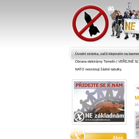
Úvodní stránka, začít klepnutím na banne
Obrana elektrárny Temelín
|
VEŘEJNÉ SL
NATO neexistují žádné tabulky.
N
M
16
Akce