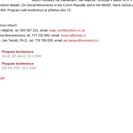
Mluvčí Iniciativy Ne základnám, Jan Májíček, vystoupí v pátek 16.5. v
nelové debatě „On Social Movements in the Czech Republic and in the World“, která začíná 
.45h. Program celé konference je přílohou této TZ.
skoví mluvčí:
n Májíček, tel. 604 357 215, email:
maja_konf@yahoo.co.uk
ona Novomestská, tel. 777 232 883, email:
ivona.n@email.cz
g. Jan Tamáš, Ph.D., tel. 776 785 839, email:
jan.tamas@humanisti.cz
Program konference
56 kB, MS Word, 16.5.2008
Program konference
254 kB, PDF, 16.5.2008
zpět