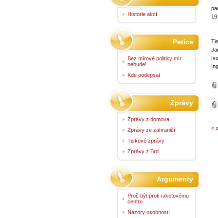
pa
Historie akcí
19
Petice
Ti
Ja
Iv
Bez mírové politiky mír
nebude!
In
Kde podepsat
Zprávy
Zprávy z domova
« 
Zprávy ze zahraničí
Tiskové zprávy
Zprávy z Brd
Argumenty
Proč být proti raketovému
centru
Názory osobností