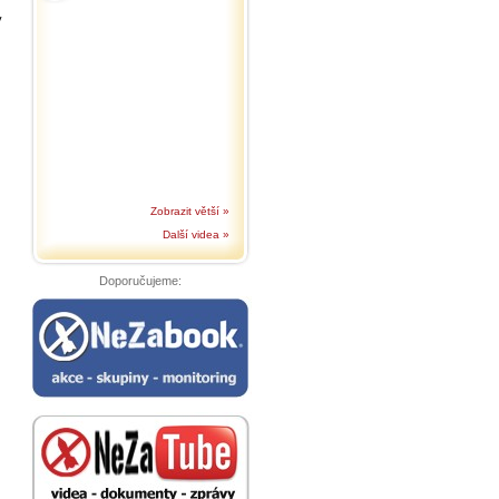
v
Zobrazit větší »
Další videa »
Doporučujeme: