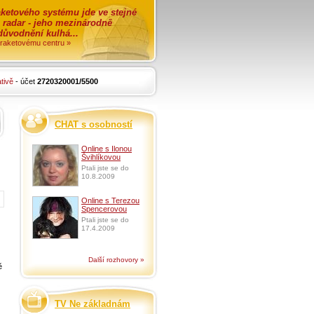
ketového systému jde ve stejné
o radar - jeho mezinárodně
zdůvodnění kulhá...
i raketovému centru »
tivě
- účet
2720320001/5500
CHAT s osobností
Online s Ilonou
Švihlíkovou
Ptali jste se do
10.8.2009
Online s Terezou
Spencerovou
Ptali jste se do
17.4.2009
Další rozhovory »
ě
TV Ne základnám