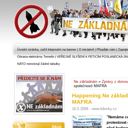
Úvodní stránka, začít klepnutím na banner
|
O iniciativě
|
Přispějte nám
|
Zapojt
Obrana elektrárny Temelín
|
VEŘEJNÉ SLYŠENÍ K PETICÍM POSLANECKÁ SN
NATO neexistují žádné tabulky.
Ne základnám
»
Zprávy z domo
společnosti MAFRA
Happening Ne základ
MAFRA
16.5.2008 - www.lidovky.cz
"Nemáme co 
protestovat 
Akce
před budovu