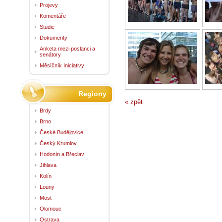
Projevy
Komentáře
Studie
Dokumenty
Anketa mezi poslanci a
senátory
Měsíčník Iniciativy
Regiony
« zpět
Brdy
Brno
České Budějovice
Český Krumlov
Hodonín a Břeclav
Jihlava
Kolín
Louny
Most
Olomouc
Ostrava