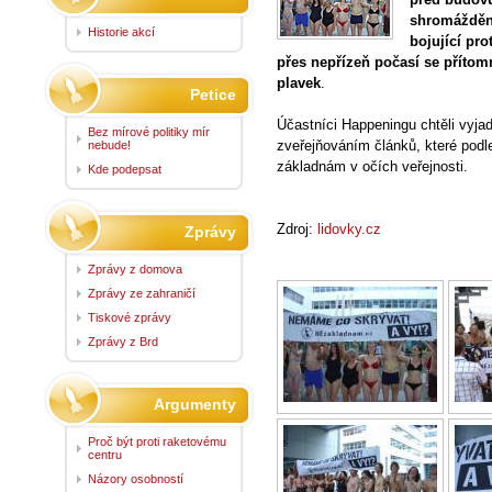
shromáždění
Historie akcí
bojující pro
přes nepřízeň počasí se přítomn
plavek
.
Petice
Účastníci Happeningu chtěli vyja
Bez mírové politiky mír
zveřejňováním článků, které podle 
nebude!
základnám v očích veřejnosti.
Kde podepsat
Zdroj:
lidovky.cz
Zprávy
Zprávy z domova
Zprávy ze zahraničí
Tiskové zprávy
Zprávy z Brd
Argumenty
Proč být proti raketovému
centru
Názory osobností