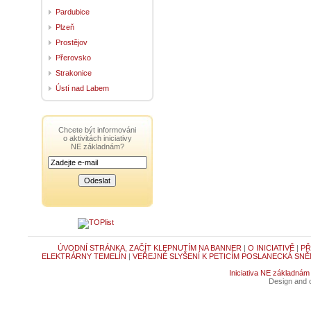
Pardubice
Plzeň
Prostějov
Přerovsko
Strakonice
Ústí nad Labem
Chcete být informováni
o aktivitách iniciativy
NE základnám?
ÚVODNÍ STRÁNKA, ZAČÍT KLEPNUTÍM NA BANNER
|
O INICIATIVĚ
|
PŘ
ELEKTRÁRNY TEMELÍN
|
VEŘEJNÉ SLYŠENÍ K PETICÍM POSLANECKÁ SNĚ
Iniciativa NE základnám
Design and c