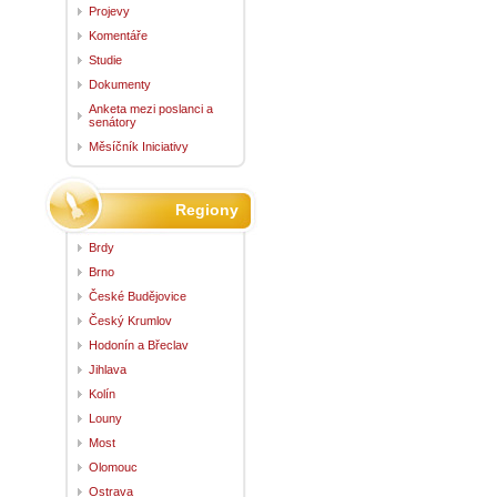
Projevy
Komentáře
Studie
Dokumenty
Anketa mezi poslanci a
senátory
Měsíčník Iniciativy
Regiony
Brdy
Brno
České Budějovice
Český Krumlov
Hodonín a Břeclav
Jihlava
Kolín
Louny
Most
Olomouc
Ostrava