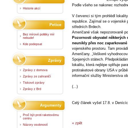
Podle všeho se nakonec rozhod
Historie akcí
V červenci si tým prohlédl lokali
republice. Zajímal se o vojenské 
Petice
středních Brdech.
Američané však nepozorovaně pok
Bez mírové politiky mír
Pozornosti obyvatel některých o
nebude!
neunikly přes noc zaparkované
Kde podepsat
vojenského prostoru. Tam provád
Američany. „Veškeré vyhodnocová
Spojených státech. Předpokládám
Zprávy
lokalitu, která nejlépe splňuje pa
protiraketové obrany USA v průbě
Zprávy z domova
informační služby Ministerstva o
Zprávy ze zahraničí
Tiskové zprávy
(...)
Zprávy z Brd
Celý článek vyšel 17.8. v Deníc
Argumenty
Proč být proti raketovému
centru
« zpět
Názory osobností