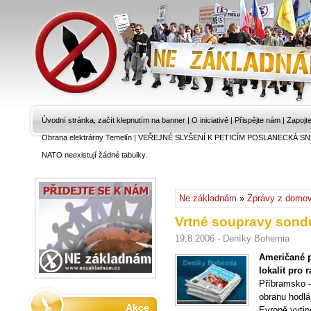
Úvodní stránka, začít klepnutím na banner
|
O iniciativě
|
Přispějte nám
|
Zapojt
Obrana elektrárny Temelín
|
VEŘEJNÉ SLYŠENÍ K PETICÍM POSLANECKÁ SN
NATO neexistují žádné tabulky.
Ne základnám
»
Zprávy z domo
Vrtné soupravy sondu
19.8.2006 - Deníky Bohemia
Američané p
lokalit pro 
Příbramsko –
obranu hodlá
Akce
Evropě vytip