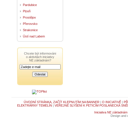
Pardubice
Plzeň
Prostějov
Přerovsko
Strakonice
Ústí nad Labem
Chcete být informováni
o aktivitách iniciativy
NE základnám?
ÚVODNÍ STRÁNKA, ZAČÍT KLEPNUTÍM NA BANNER
|
O INICIATIVĚ
|
PŘ
ELEKTRÁRNY TEMELÍN
|
VEŘEJNÉ SLYŠENÍ K PETICÍM POSLANECKÁ SNĚ
Iniciativa NE základnám
Design and c