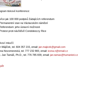
ogram tiskové konference:
 Více jak 100 000 podpisů žádajících referendum
 Permanentní stan na Václavském náměstí
 Referendum: jeho ústavní možnosti
 Protest proti návštěvě Condoleezzy Rice
skoví mluvčí:
n Májíček, tel. 604 357 215, email:
jan.majicek@gmail.com
ona Novomestská, tel. 777 232 883, email:
ivona.n@email.cz
g. Jan Tamáš, Ph.D., tel. 776 785 839, email:
jan.tamas@humanisti.cz
zpět