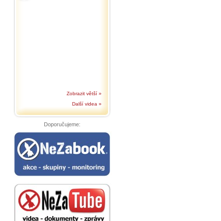
Zobrazit větší »
Další videa »
Doporučujeme: