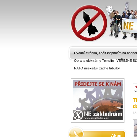
Úvodní stránka, začít klepnutím na banne
Obrana elektrárny Temelín
|
VEŘEJNÉ SL
NATO neexistují žádné tabulky.
N
d
T
d
18
Akce