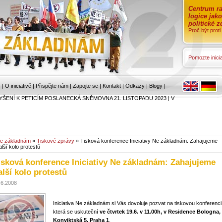
Centrum ra
logice jak
politické 
Proč být prot
Pomozte inicia
r
|
O iniciativě
|
Přispějte nám
|
Zapojte se
|
Kontakt
|
Odkazy
|
Blogy
|
YŠENÍ K PETICÍM POSLANECKÁ SNĚMOVNA 21. LISTOPADU 2023
|
V
e základnám
»
Tiskové zprávy
» Tisková konference Iniciativy Ne základnám: Zahajujeme
alší kolo protestů
isková konference Iniciativy Ne základnám: Zahajujeme
alší kolo protestů
.6.2008
Iniciativa Ne základnám si Vás dovoluje pozvat na tiskovou konferenci
která se uskuteční
ve čtvrtek 19.6. v 11.00h, v Residence Bologna,
Konviktská 5, Praha 1
.