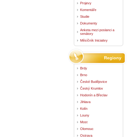
Projevy
Komentáře
Studie
Dokumenty
Anketa mezi poslanci a
senátory
Měsíčník Iniciativy
Regiony
Brdy
Brno
České Budějovice
Český Krumlov
Hodonín a Břeclav
Jihlava
Kolín
Louny
Most
Olomouc
Ostrava