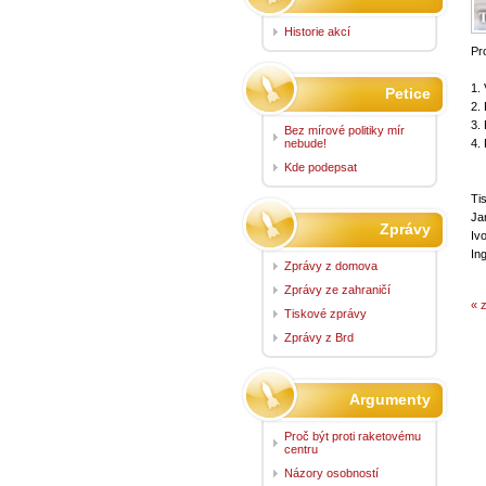
Historie akcí
Pr
1.
Petice
2.
3.
Bez mírové politiky mír
nebude!
4.
Kde podepsat
Ti
Ja
Zprávy
Iv
In
Zprávy z domova
Zprávy ze zahraničí
« 
Tiskové zprávy
Zprávy z Brd
Argumenty
Proč být proti raketovému
centru
Názory osobností