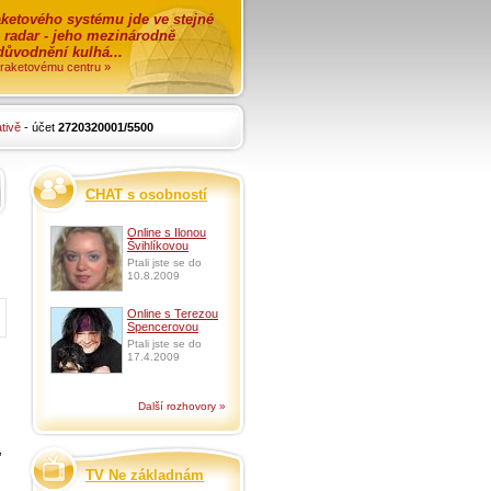
ketového systému jde ve stejné
o radar - jeho mezinárodně
zdůvodnění kulhá...
i raketovému centru »
tivě
- účet
2720320001/5500
CHAT s osobností
Online s Ilonou
Švihlíkovou
Ptali jste se do
10.8.2009
Online s Terezou
Spencerovou
Ptali jste se do
17.4.2009
Další rozhovory »
,
TV Ne základnám