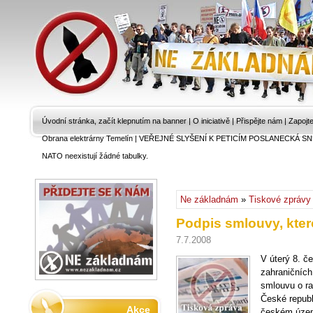
Úvodní stránka, začít klepnutím na banner
|
O iniciativě
|
Přispějte nám
|
Zapojt
Obrana elektrárny Temelín
|
VEŘEJNÉ SLYŠENÍ K PETICÍM POSLANECKÁ SN
NATO neexistují žádné tabulky.
Ne základnám
»
Tiskové zprávy
Podpis smlouvy, kter
7.7.2008
V úterý 8. če
zahraničníc
smlouvu o rad
České republ
Akce
českém územ