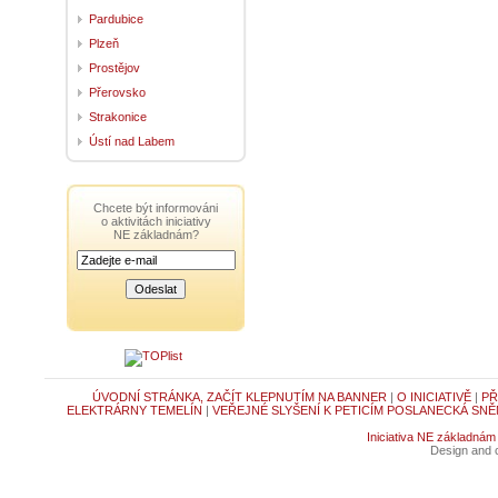
Pardubice
Plzeň
Prostějov
Přerovsko
Strakonice
Ústí nad Labem
Chcete být informováni
o aktivitách iniciativy
NE základnám?
ÚVODNÍ STRÁNKA, ZAČÍT KLEPNUTÍM NA BANNER
|
O INICIATIVĚ
|
PŘ
ELEKTRÁRNY TEMELÍN
|
VEŘEJNÉ SLYŠENÍ K PETICÍM POSLANECKÁ SNĚ
Iniciativa NE základnám
Design and c