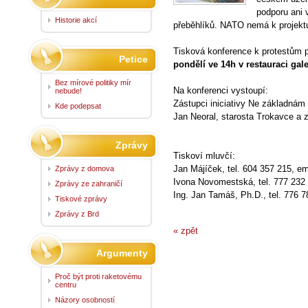
podporu ani 
Historie akcí
přeběhlíků. NATO nemá k projektu
Tisková konference k protestům 
Petice
pondělí ve 14h v restauraci gal
Bez mírové politiky mír
Na konferenci vystoupí:
nebude!
Zástupci iniciativy Ne základnám
Kde podepsat
Jan Neoral, starosta Trokavce a za
Zprávy
Tiskoví mluvčí:
Jan Májíček, tel. 604 357 215, em
Zprávy z domova
Ivona Novomestská, tel. 777 232
Zprávy ze zahraničí
Ing. Jan Tamáš, Ph.D., tel. 776 7
Tiskové zprávy
Zprávy z Brd
« zpět
Argumenty
Proč být proti raketovému
centru
Názory osobností