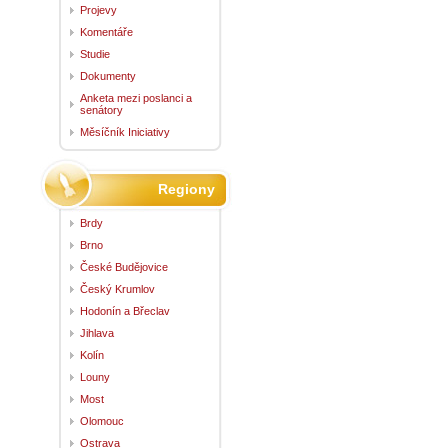
Projevy
Komentáře
Studie
Dokumenty
Anketa mezi poslanci a
senátory
Měsíčník Iniciativy
Regiony
Brdy
Brno
České Budějovice
Český Krumlov
Hodonín a Břeclav
Jihlava
Kolín
Louny
Most
Olomouc
Ostrava