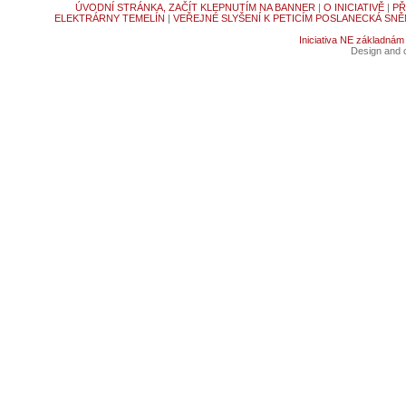
ÚVODNÍ STRÁNKA, ZAČÍT KLEPNUTÍM NA BANNER
|
O INICIATIVĚ
|
PŘ
ELEKTRÁRNY TEMELÍN
|
VEŘEJNÉ SLYŠENÍ K PETICÍM POSLANECKÁ SNĚ
Iniciativa NE základnám
Design and c