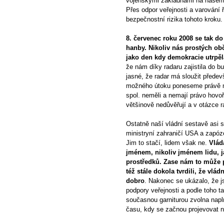
vojenskými základnami na našem ú
Přes odpor veřejnosti a varování 
bezpečnostní rizika tohoto kroku. (
8. červenec roku 2008 se tak d
hanby. Nikoliv nás prostých obč
jako den kdy demokracie utrpě
že nám díky radaru zajistila do
jasné, že radar má sloužit přede
možného útoku poneseme právě m
spol. neměli a nemají právo hovoř
většinově nedůvěřují a v otázce r
Ostatně naší vládní sestavě asi s
ministryní zahraničí USA a zapózo
Jim to stačí, lidem však ne.
Vlád
jménem, nikoliv jménem lidu, 
prostředků. Zase nám to může p
též stále dokola tvrdili, že vlá
dobro
. Nakonec se ukázalo, že
podpory veřejnosti a podle toho tak
současnou garniturou zvolna napl
času, kdy se začnou projevovat 