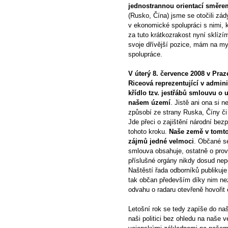
jednostrannou orientací směre
(Rusko, Čína) jsme se otočili zády
v ekonomické spolupráci s nimi, k
za tuto krátkozrakost nyní sklíz
svoje dřívější pozice, mám na my
spolupráce.
V úterý 8. července 2008 v Pra
Riceová reprezentující v admin
křídlo tzv. jestřábů smlouvu o
našem území
. Jistě ani ona si 
způsobí ze strany Ruska, Číny č
Jde přeci o zajištění národní bez
tohoto kroku.
Naše země v tomto
zájmů jedné velmoci
. Občané s
smlouva obsahuje, ostatně o pro
příslušné orgány nikdy dosud nep
Naštěstí řada odborníků publikuje
tak občan především díky nim ne
odvahu o radaru otevřeně hovořit č
Letošní rok se tedy zapíše do naš
naši politici bez ohledu na naše v