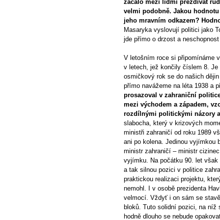
začalo mezi lidmi přezdívat rud
velmi podobně. Jakou hodnotu 
jeho mravním odkazem? Hodnotu
Masaryka vyslovují politici jako 
jde přímo o drzost a neschopnost
V letošním roce si připomínáme v
v letech, jež končily číslem 8. Je
osmičkový rok se do našich dějin 
přímo navážeme na léta 1938 a 
prosazoval v zahraniční politi
mezi východem a západem, vzo
rozdílnými politickými názory 
slabocha, který v krizových mome
ministři zahraničí od roku 1989 
ani po kolena. Jedinou vyjímkou b
ministr zahraničí – ministr cizin
vyjímku. Na počátku 90. let však
a tak silnou pozici v politice za
praktickou realizaci projektu, kte
nemohl. I v osobě prezidenta Hav
velmocí. Vždyť i on sám se stav
bloků. Tuto solidní pozici, na níž
hodně dlouho se nebude opakova