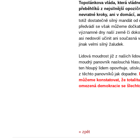
Topolánkova vláda, která vládne
přeběhlíků z nejsilnější opozič
nevratné kroky, ani v domácí, an
totiž dostatečně silný mandát od
předvádí se však můžeme dočkat 
významné dny naší země či dokonc
asi nedovolí učinit ani současná v
jinak velmi silný žaludek.
Lidová moudrost již z našich lid
moudrý panovník naslouchá hlasu
ten hloupý lidem opovrhuje, utisk
z těchto panovníků jak dopadne.
můžeme konstatovat, že totalitu
omezená demokracie se šlecht
« zpět