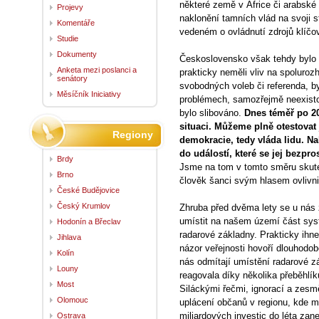
některé země v Africe či arabské 
Projevy
naklonění tamních vlád na svoji s
Komentáře
vedeném o ovládnutí zdrojů klíčov
Studie
Dokumenty
Československo však tehdy bylo u
Anketa mezi poslanci a
prakticky neměli vliv na spoluro
senátory
svobodných voleb či referenda, by
Měsíčník Iniciativy
problémech, samozřejmě neexisto
bylo slibováno.
Dnes téměř po 20
situaci. Můžeme plně otestova
Regiony
demokracie, tedy vláda lidu. 
do událostí, které se jej bezpro
Brdy
Jsme na tom v tomto směru skut
Brno
člověk šanci svým hlasem ovlivni
České Budějovice
Český Krumlov
Zhruba před dvěma lety se u nás 
umístit na našem území část sys
Hodonín a Břeclav
radarové základny. Prakticky ihn
Jihlava
názor veřejnosti hovoří dlouhodob
Kolín
nás odmítají umístění radarové 
Louny
reagovala díky několika přeběhlík
Most
Siláckými řečmi, ignorací a zes
Olomouc
uplácení občanů v regionu, kde m
miliardových investic do léta zan
Ostrava