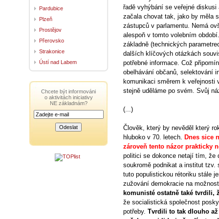
řadě vyhýbání se veřejné diskusi 
Pardubice
začala chovat tak, jako by měla 
Plzeň
zástupců v parlamentu. Nemá ovš
Prostějov
alespoň v tomto volebním období.
Přerovsko
základně (technických parametrech
Strakonice
dalších klíčových otázkách souvis
Ústí nad Labem
potřebné informace. Což připomíná
obelhávání občanů, selektování i
komunikaci směrem k veřejnosti v
stejně uděláme po svém. Svůj náz
Chcete být informováni
o aktivitách iniciativy
NE základnám?
(...)
Člověk, který by nevěděl který ro
hluboko v 70. letech.
Dnes sice 
zároveň tento názor prakticky n
politici se dokonce netají tím, 
soukromě podnikat a institut tzv
tuto populistickou rétoriku stále 
zužování demokracie na možnost 
komunisté ostatně také tvrdili, 
že socialistická společnost posk
potřeby.
Tvrdili to tak dlouho a