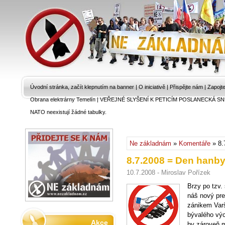
Úvodní stránka, začít klepnutím na banner
|
O iniciativě
|
Přispějte nám
|
Zapojt
Obrana elektrárny Temelín
|
VEŘEJNÉ SLYŠENÍ K PETICÍM POSLANECKÁ SN
NATO neexistují žádné tabulky.
Ne základnám
»
Komentáře
» 8.
8.7.2008 = Den hanb
10.7.2008 - Miroslav Pořízek
Brzy po tzv.
náš nový pre
zánikem Var
bývalého vý
Akce
by zároveň 