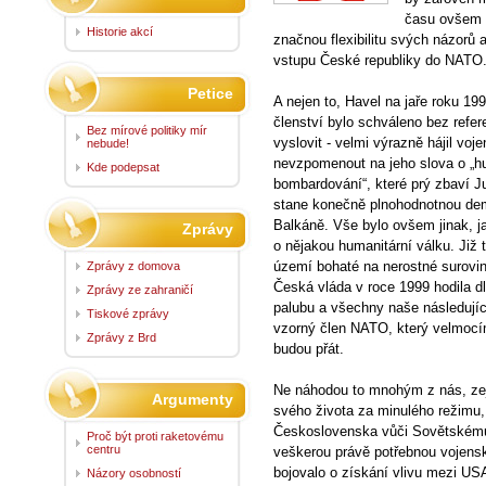
času ovšem n
Historie akcí
značnou flexibilitu svých názorů a 
vstupu České republiky do NATO
Petice
A nejen to, Havel na jaře roku 199
členství bylo schváleno bez refe
Bez mírové politiky mír
vyslovit - velmi výrazně hájil voj
nebude!
nevzpomenout na jeho slova o „hu
Kde podepsat
bombardování“, které prý zbaví Ju
stane konečně plnohodnotnou demo
Balkáně. Vše bylo ovšem jinak, ja
Zprávy
o nějakou humanitární válku. Již
území bohaté na nerostné surovin
Zprávy z domova
Česká vláda v roce 1999 hodila dl
Zprávy ze zahraničí
palubu a všechny naše následujíc
Tiskové zprávy
vzorný člen NATO, který velmocí
Zprávy z Brd
budou přát.
Ne náhodou to mnohým z nás, zej
Argumenty
svého života za minulého režimu, 
Československa vůči Sovětskému 
Proč být proti raketovému
centru
veškerou právě potřebnou vojensk
bojovalo o získání vlivu mezi U
Názory osobností