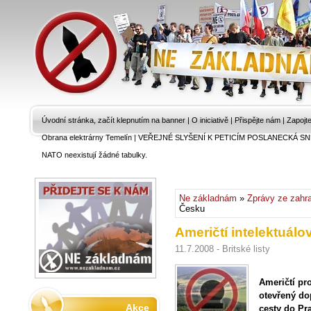
Úvodní stránka, začít klepnutím na banner
|
O iniciativě
|
Přispějte nám
|
Zapojt
Obrana elektrárny Temelín
|
VEŘEJNÉ SLYŠENÍ K PETICÍM POSLANECKÁ SN
NATO neexistují žádné tabulky.
Ne základnám
»
Zprávy ze zahra
Česku
Američtí intelektuálo
11.7.2008 - Britské listy
Američtí pro
otevřený dop
Akce
cesty do Pr