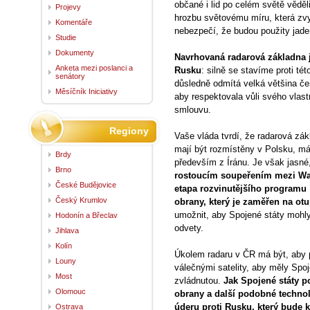
občané i lid po celém světě vědě
Projevy
hrozbu světovému míru, která zvy
Komentáře
nebezpečí, že budou použity jade
Studie
Dokumenty
Navrhovaná radarová základna je
Anketa mezi poslanci a
Rusku
: silně se stavíme proti t
senátory
důsledně odmítá velká většina č
Měsíčník Iniciativy
aby respektovala vůli svého vlast
smlouvu.
Regiony
Vaše vláda tvrdí, že radarová zák
mají být rozmístěny v Polsku, má
Brdy
především z Íránu. Je však jasné
Brno
rostoucím soupeřením mezi Was
České Budějovice
etapa rozvinutějšího programu
Český Krumlov
obrany, který je zaměřen na ot
umožnit, aby Spojené státy mohl
Hodonín a Břeclav
odvety.
Jihlava
Kolín
Úkolem radaru v ČR má být, aby p
Louny
válečnými satelity, aby měly Spo
Most
zvládnutou.
Jak Spojené státy p
Olomouc
obrany a další podobné technolo
úderu proti Rusku, který bude 
Ostrava