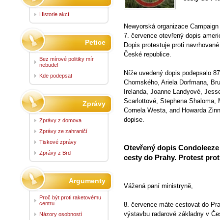
Historie akcí
Newyorská organizace Campaign 
7. července otevřený dopis ameri
Petice
Dopis protestuje proti navrhovan
České republice.
Bez mírové politiky mír
nebude!
Níže uvedený dopis podepsalo 8
Kde podepsat
Chomského, Ariela Dorfmana, Br
Irelanda, Joanne Landyové, Jess
Scarlottové, Stephena Shaloma, 
Zprávy
Cornela Westa, and Howarda Zinn
dopise.
Zprávy z domova
Zprávy ze zahraničí
Tiskové zprávy
Otevřený dopis Condoleeze Ri
Zprávy z Brd
cesty do Prahy. Protest pro
Argumenty
Vážená paní ministryně,
Proč být proti raketovému
centru
8. července máte cestovat do Pr
výstavbu radarové základny v Čes
Názory osobností