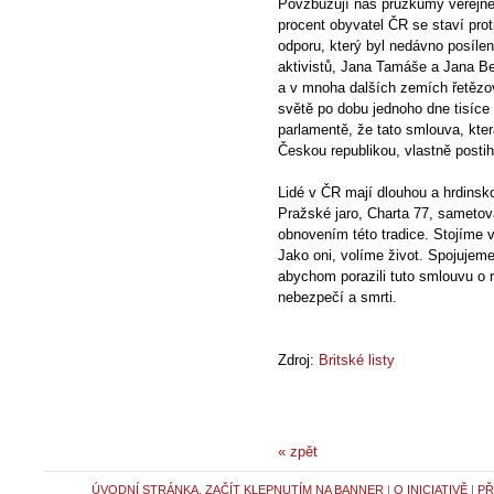
Povzbuzují nás průzkumy veřejné
procent obyvatel ČR se staví prot
odporu, který byl nedávno posíle
aktivistů, Jana Tamáše a Jana B
a v mnoha dalších zemích řetězo
světě po dobu jednoho dne tisíce
parlamentě, že tato smlouva, kter
Českou republikou, vlastně posti
Lidé v ČR mají dlouhou a hrdinsko
Pražské jaro, Charta 77, sametov
obnovením této tradice. Stojíme v
Jako oni, volíme život. Spojujem
abychom porazili tuto smlouvu o r
nebezpečí a smrti.
Zdroj:
Britské listy
« zpět
ÚVODNÍ STRÁNKA, ZAČÍT KLEPNUTÍM NA BANNER
|
O INICIATIVĚ
|
PŘ