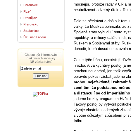
mocnější, protože radar v ČR a n
Pardubice
neutralizovat odvetný útok z Rus
Plzeň
Prostějov
Dalo se očekávat a došlo k tomu v
Přerovsko
války, že Moskva pohrozila, že za
Strakonice
Spojené státy vybudují tento sys
Ústí nad Labem
republiky, a miliony dalších lidí, 
Ruskem a Spojenými státy. Rusko
dohodě, která dosud omezovala r
Chcete být informováni
o aktivitách iniciativy
Co se týče Íránu, neexistují dův
NE základnám?
hrozba. A válkychtivý postoj [am
hrozbou neuchrání, jen totiž zvy
opravdu pokusí získat jaderné zb
mohou nejefektivněji zabránit š
zemí tím, že podstatnou měrou 
a distancují se od imperiálníh
jaderné hrozby programem Hvězdn
Takový postoj by vytvořil politic
vývoje vlastních jaderných zbran
životně důležitým způsobem přis
Iráku.