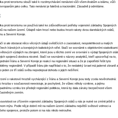
lka proti terorismu slouží také k rozdmychávání nenávisti vůči všem Arabům a islámu, vůči
evropanům jako celku. Tato nenávist je falešná a iracionální. Zásadně ji odmítáme.
lka proti terorismu se používá také ke zdůvodňovaní potřeby vojenské základny Spojených
átů na našem území. Údajně nám hrozí nebo budou hrozit rakety dvou darebáckých států,
ánu a Severní Koreje.
ačí si ale obstarat něco věcných údajů svědčících o zaostalosti, nespolehlivosti a malých
čtech íránských a korejských balistických střel. Stačí se seznámit s objektivními statistikami
světových výdajích na zbrojení, které jsou u těchto zemí ve srovnání s výdaji Spojených stát
jejich spojenců doslova nicotné. Stačí se seznámit s názory analytiků, kteří upozorňují na to,
jednání Íránu a Severní Koreje je reakcí na regionální situaci a že je zapotřebí řešit tyto
oblémy regionálně. V případě Íránu jde například o to, že nedaleký Izrael má jaderné zbraně 
ko jeden ze tří států světa nepodepsal dohodu o jejich nešíření.
rzení o raketové hrozbě vycházející z Íránu a Severní Koreje jsou tedy zcela nevěrohodná:
to hrozba v současnosti neexistuje, je pochybné, že vůbec někdy vznikne, a jejímu
ípadnému vzniku lze předejít regionální politikou, která by dala záruky bezpečnosti všem
častněným zemím.
souvislosti se zřízením vojenské základny Spojených států u nás je nutné se zmínit ještě o
dnom mýtu. Podle něj je dobré mít na našem území základnu největší světové velmoci a
šeho spojence, protože potom si na nás nikdo netroufne.