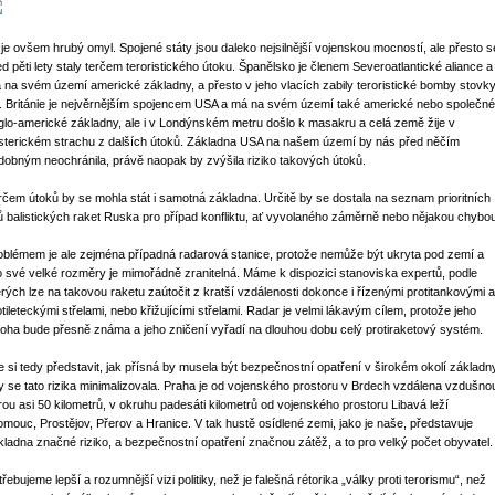
 je ovšem hrubý omyl. Spojené státy jsou daleko nejsilnější vojenskou mocností, ale přesto s
ed pěti lety staly terčem teroristického útoku. Španělsko je členem Severoatlantické aliance a
 na svém území americké základny, a přesto v jeho vlacích zabily teroristické bomby stovk
dí. Británie je nejvěrnějším spojencem USA a má na svém území také americké nebo společné
glo-americké základny, ale i v Londýnském metru došlo k masakru a celá země žije v
sterickém strachu z dalších útoků. Základna USA na našem území by nás před něčím
dobným neochránila, právě naopak by zvýšila riziko takových útoků.
rčem útoků by se mohla stát i samotná základna. Určitě by se dostala na seznam prioritních
lů balistických raket Ruska pro případ konfliktu, ať vyvolaného záměrně nebo nějakou chybo
oblémem je ale zejména případná radarová stanice, protože nemůže být ukryta pod zemí a
o své velké rozměry je mimořádně zranitelná. Máme k dispozici stanoviska expertů, podle
erých lze na takovou raketu zaútočit z kratší vzdálenosti dokonce i řízenými protitankovými a
otileteckými střelami, nebo křižujícími střelami. Radar je velmi lákavým cílem, protože jeho
loha bude přesně známa a jeho zničení vyřadí na dlouhou dobu celý protiraketový systém.
e si tedy představit, jak přísná by musela být bezpečnostní opatření v širokém okolí základn
y se tato rizika minimalizovala. Praha je od vojenského prostoru v Brdech vzdálena vzdušno
rou asi 50 kilometrů, v okruhu padesáti kilometrů od vojenského prostoru Libavá leží
omouc, Prostějov, Přerov a Hranice. V tak hustě osídlené zemi, jako je naše, představuje
kladna značné riziko, a bezpečnostní opatření značnou zátěž, a to pro velký počet obyvatel.
řebujeme lepší a rozumnější vizi politiky, než je falešná rétorika „války proti terorismu“, než