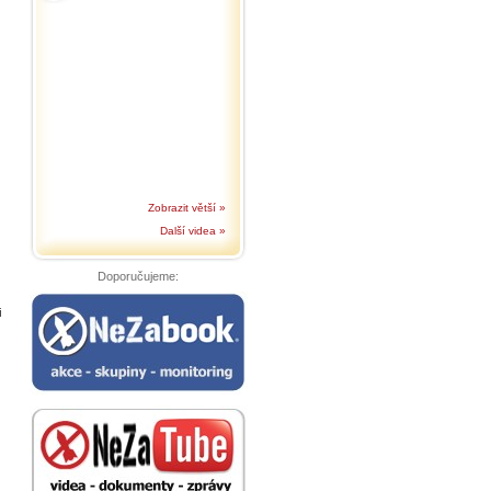
Zobrazit větší »
Další videa »
Doporučujeme:
i