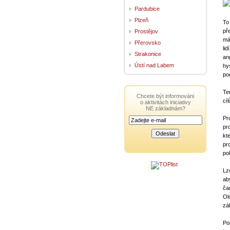
Pardubice
Plzeň
To
př
Prostějov
má
Přerovsko
li
Strakonice
an
Ústí nad Labem
hy
po
Te
Chcete být informováni
cí
o aktivitách iniciativy
NE základnám?
Pr
pr
kt
pr
po
Lz
ab
ča
Ol
zá
Pot