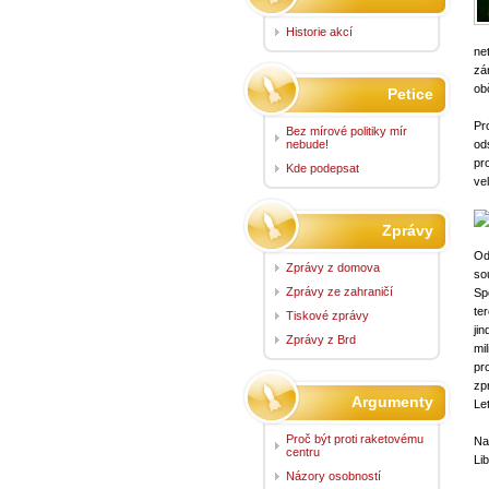
Historie akcí
ne
zá
ob
Petice
Pr
Bez mírové politiky mír
nebude!
od
pr
Kde podepsat
ve
Zprávy
Od
Zprávy z domova
so
Zprávy ze zahraničí
Sp
te
Tiskové zprávy
ji
Zprávy z Brd
mi
pr
zp
Argumenty
Le
Proč být proti raketovému
Na
centru
Li
Názory osobností