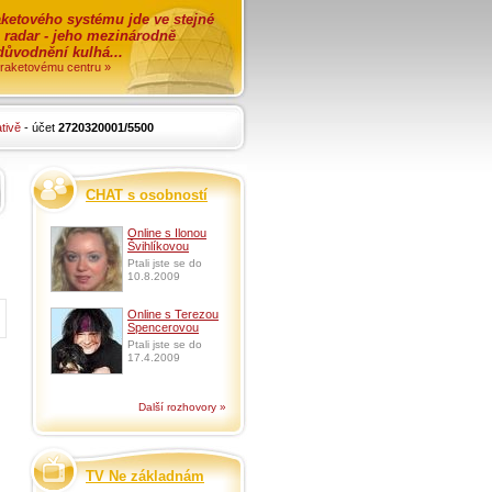
ketového systému jde ve stejné
o radar - jeho mezinárodně
zdůvodnění kulhá...
i raketovému centru »
tivě
- účet
2720320001/5500
CHAT s osobností
Online s Ilonou
Švihlíkovou
Ptali jste se do
10.8.2009
Online s Terezou
Spencerovou
Ptali jste se do
17.4.2009
Další rozhovory »
TV Ne základnám