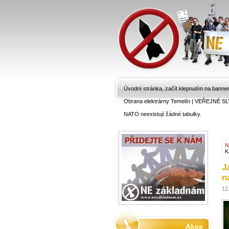
Úvodní stránka, začít klepnutím na banne
Obrana elektrárny Temelín
|
VEŘEJNÉ SL
NATO neexistují žádné tabulky.
N
K
J
n
12
Akce