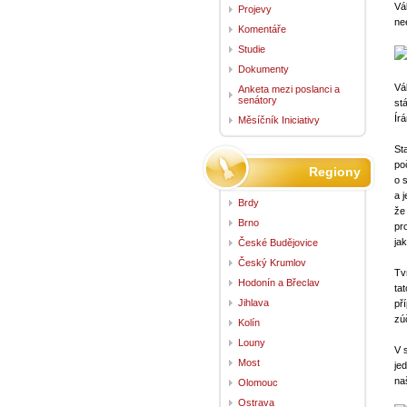
Vá
Projevy
ne
Komentáře
Studie
Dokumenty
Vá
Anketa mezi poslanci a
senátory
st
Ír
Měsíčník Iniciativy
St
po
Regiony
o 
a 
Brdy
že 
Brno
pr
ja
České Budějovice
Český Krumlov
Tv
Hodonín a Břeclav
ta
Jihlava
př
zú
Kolín
Louny
V 
Most
je
na
Olomouc
Ostrava