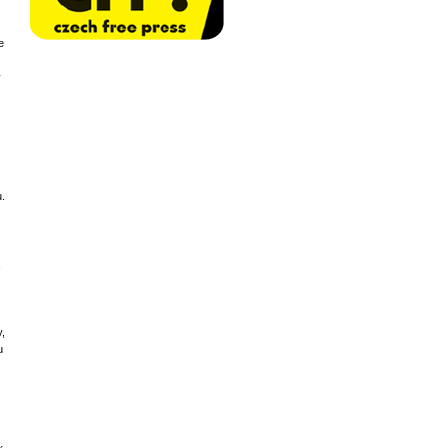
e
y
u.
y,
u