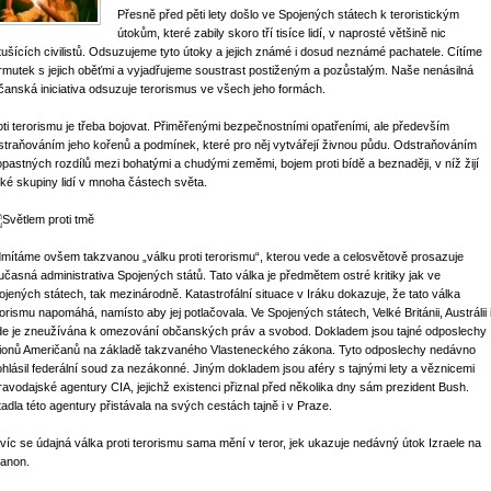
Přesně před pěti lety došlo ve Spojených státech k teroristickým
útokům, které zabily skoro tří tisíce lidí, v naprosté většině nic
tušících civilistů. Odsuzujeme tyto útoky a jejich známé i dosud neznámé pachatele. Cítíme
rmutek s jejich oběťmi a vyjadřujeme soustrast postiženým a pozůstalým. Naše nenásilná
čanská iniciativa odsuzuje terorismus ve všech jeho formách.
oti terorismu je třeba bojovat. Přiměřenými bezpečnostními opatřeními, ale především
straňováním jeho kořenů a podmínek, které pro něj vytvářejí živnou půdu. Odstraňováním
opastných rozdílů mezi bohatými a chudými zeměmi, bojem proti bídě a beznaději, v níž žijí
lké skupiny lidí v mnoha částech světa.
mítáme ovšem takzvanou „válku proti terorismu“, kterou vede a celosvětově prosazuje
učasná administrativa Spojených států. Tato válka je předmětem ostré kritiky jak ve
ojených státech, tak mezinárodně. Katastrofální situace v Iráku dokazuje, že tato válka
rorismu napomáhá, namísto aby jej potlačovala. Ve Spojených státech, Velké Británii, Austrálii 
nde je zneužívána k omezování občanských práv a svobod. Dokladem jsou tajné odposlechy
lionů Američanů na základě takzvaného Vlasteneckého zákona. Tyto odposlechy nedávno
ohlásil federální soud za nezákonné. Jiným dokladem jsou aféry s tajnými lety a věznicemi
ravodajské agentury CIA, jejichž existenci přiznal před několika dny sám prezident Bush.
tadla této agentury přistávala na svých cestách tajně i v Praze.
víc se údajná válka proti terorismu sama mění v teror, jek ukazuje nedávný útok Izraele na
banon.