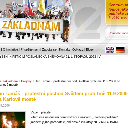
Centrum ra
logice jak
politické 
Proč být prot
Pomozte inicia
r
|
O iniciativě
|
Přispějte nám
|
Zapojte se
|
Kontakt
|
Odkazy
|
Blogy
|
YŠENÍ K PETICÍM POSLANECKÁ SNĚMOVNA 21. LISTOPADU 2023
|
V
e základnám
»
Projevy
» Jan Tamáš - protestní pochod Světlem proti tmě 11.9.2006 na
arlově mostě
an Tamáš - protestní pochod Světlem proti tmě 11.9.2006
a Karlově mostě
.9.2006
Vážení přátelé,
vítám vás na dnešní demonstraci s názvem „Světlem proti tmě“
jménem jejího pořadatele, občanské iniciativy NE ZÁKLADNÁM.