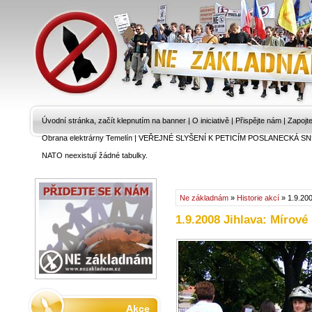
Úvodní stránka, začít klepnutím na banner
|
O iniciativě
|
Přispějte nám
|
Zapojt
Obrana elektrárny Temelín
|
VEŘEJNÉ SLYŠENÍ K PETICÍM POSLANECKÁ SN
NATO neexistují žádné tabulky.
Ne základnám
»
Historie akcí
» 1.9.200
1.9.2008 Jihlava: Mírov
Akce