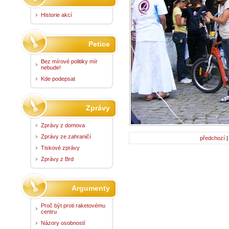
Historie akcí
Petice
Bez mírové politiky mír
nebude!
Kde podepsat
Zprávy
Zprávy z domova
Zprávy ze zahraničí
předchozí
Tiskové zprávy
Zprávy z Brd
Argumenty
Proč být proti raketovému
centru
Názory osobností