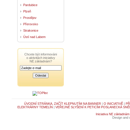
Pardubice
Plzeň
Prostějov
Přerovsko
Strakonice
Ústí nad Labem
Chcete být informováni
o aktivitách iniciativy
NE základnám?
ÚVODNÍ STRÁNKA, ZAČÍT KLEPNUTÍM NA BANNER
|
O INICIATIVĚ
|
PŘ
ELEKTRÁRNY TEMELÍN
|
VEŘEJNÉ SLYŠENÍ K PETICÍM POSLANECKÁ SNĚ
Iniciativa NE základnám
Design and c