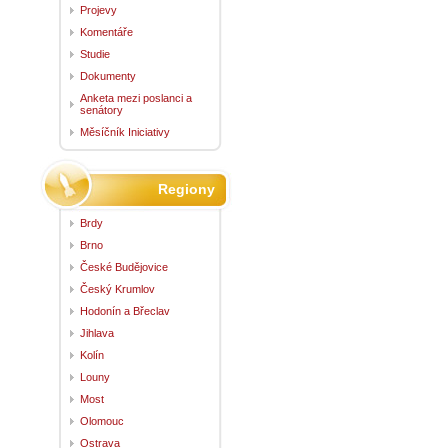
Projevy
Komentáře
Studie
Dokumenty
Anketa mezi poslanci a
senátory
Měsíčník Iniciativy
Regiony
Brdy
Brno
České Budějovice
Český Krumlov
Hodonín a Břeclav
Jihlava
Kolín
Louny
Most
Olomouc
Ostrava