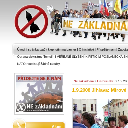
Úvodní stránka, začít klepnutím na banner
|
O iniciativě
|
Přispějte nám
|
Zapojt
Obrana elektrárny Temelín
|
VEŘEJNÉ SLYŠENÍ K PETICÍM POSLANECKÁ SN
NATO neexistují žádné tabulky.
Ne základnám
»
Historie akcí
» 1.9.200
1.9.2008 Jihlava: Mírov
Akce