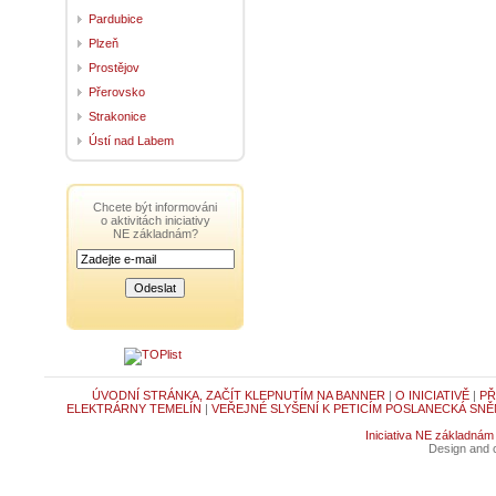
Pardubice
Plzeň
Prostějov
Přerovsko
Strakonice
Ústí nad Labem
Chcete být informováni
o aktivitách iniciativy
NE základnám?
ÚVODNÍ STRÁNKA, ZAČÍT KLEPNUTÍM NA BANNER
|
O INICIATIVĚ
|
PŘ
ELEKTRÁRNY TEMELÍN
|
VEŘEJNÉ SLYŠENÍ K PETICÍM POSLANECKÁ SNĚ
Iniciativa NE základnám
Design and c