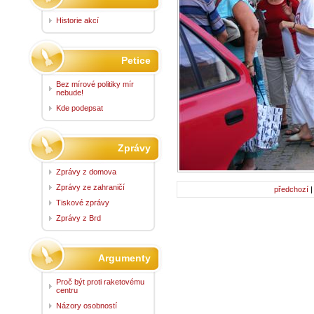
Historie akcí
Petice
Bez mírové politiky mír
nebude!
Kde podepsat
Zprávy
Zprávy z domova
Zprávy ze zahraničí
předchozí
Tiskové zprávy
Zprávy z Brd
Argumenty
Proč být proti raketovému
centru
Názory osobností