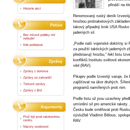
přináší na ti
Historie akcí
Renomovaný ruský deník Izvestija
hrozbou protiraketových základen 
Petice
takový případný krok USA Rusko
jaderných sil.
Bez mírové politiky mír
nebude!
„Podle naší vojenské doktríny si 
Kde podepsat
za použití taktických jaderných zb
představují hrozbu,“ řekl listu Iz
konfliktů Institutu světové eko
Zprávy
věd (RAV).
Zprávy z domova
Pikajev podle Izvestijí varuje, 
Zprávy ze zahraničí
zajišťovat na úkor druhých. Šířen
Tiskové zprávy
programů namířených proti nim.
Zprávy z Brd
Podle listu už jsou uzavřeny pře
umístění sil pro americké rakety.
Argumenty
Česku bude směřovat proti Rusku 
výslužbě Vladimir Bělous, spolup
Proč být proti raketovému
centru
RAV.
Názory osobností