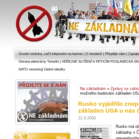
Úvodní stránka, začít klepnutím na banner
|
O iniciativě
|
Přispějte nám
|
Zapojt
Obrana elektrárny Temelín
|
VEŘEJNÉ SLYŠENÍ K PETICÍM POSLANECKÁ SN
NATO neexistují žádné tabulky.
Ne základnám
»
Zprávy ze zahra
možného budování základen USA
Rusko vyjádřilo zne
základen USA u nás č
22.9.2006
Rusko má ob
základny v Č
Akce
preventivníh