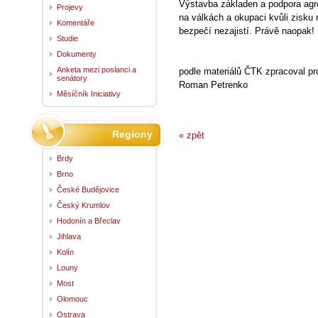
Výstavba základen a podpora agre
Projevy
na válkách a okupaci kvůli zisku 
Komentáře
bezpečí nezajistí. Právě naopak!
Studie
Dokumenty
Anketa mezi poslanci a
podle materiálů ČTK zpracoval pr
senátory
Roman Petrenko
Měsíčník Iniciativy
Regiony
« zpět
Brdy
Brno
České Budějovice
Český Krumlov
Hodonín a Břeclav
Jihlava
Kolín
Louny
Most
Olomouc
Ostrava