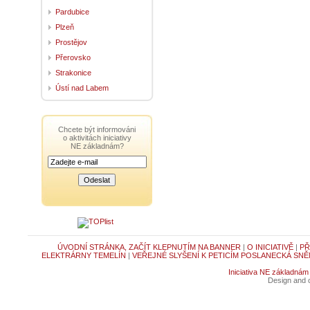
Pardubice
Plzeň
Prostějov
Přerovsko
Strakonice
Ústí nad Labem
Chcete být informováni
o aktivitách iniciativy
NE základnám?
ÚVODNÍ STRÁNKA, ZAČÍT KLEPNUTÍM NA BANNER
|
O INICIATIVĚ
|
PŘ
ELEKTRÁRNY TEMELÍN
|
VEŘEJNÉ SLYŠENÍ K PETICÍM POSLANECKÁ SNĚ
Iniciativa NE základnám
Design and c