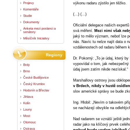
výkonu radaru zjistilo jen těžko.
Projevy
Komentáře
(…) (…)
Studie
Dokumenty
Oficiální delegace našich expertů
Anketa mezi poslanci a
svá měření.
Mezi nimi však neby
senátory
jaký to mělo význam, neboť lze po
Měsíčník Iniciativy
nás. Navíc tu nelze najít data o 
vzdálenostech od radaru během kr
Regiony
Dr. Pokorný: „To je údaj, který by
vypovídal o tom, jak nebezpečný 
Brdy
údaj jsem zatím nikde nezískal.
Brno
České Budějovice
Marshallovy ostrovy jsou obklo
Český Krumlov
v Brdech, nikdy v hustě osídlené
Hodonín a Břeclav
slov americké správy se bude zk
Jihlava
Ing. Hlobil: „Nevím o takovém pří
Kolín
se nacházejí obvykle na odlehlýc
Louny
Most
Nad radarem se vznáší ještě jedn
Olomouc
radar jako na klíčový prvek celéh
Ostrava
pokud bude veden jakýkoli ú