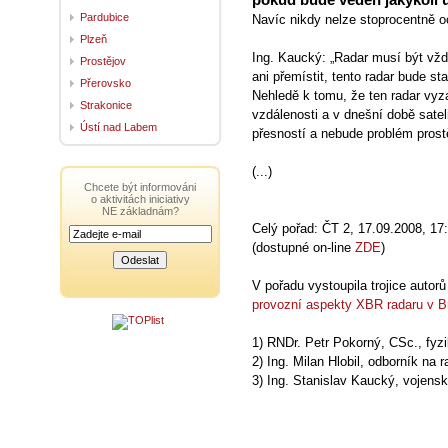
Pardubice
Navíc nikdy nelze stoprocentně ochr
Plzeň
Ing. Kaucký: „Radar musí být vžd
Prostějov
ani přemístit, tento radar bude sta
Přerovsko
Nehledě k tomu, že ten radar vyz
Strakonice
vzdálenosti a v dnešní době satel
Ústí nad Labem
přesností a nebude problém prostě 
(...)
Chcete být informováni
o aktivitách iniciativy
NE základnám?
Celý pořad: ČT 2, 17.09.2008, 1
(dostupné on-line
ZDE
)
V pořadu vystoupila trojice autor
provozní aspekty XBR radaru v B
1) RNDr. Petr Pokorný, CSc., fy
2) Ing. Milan Hlobil, odborník na
3) Ing. Stanislav Kaucký, vojens