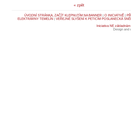
« zpět
ÚVODNÍ STRÁNKA, ZAČÍT KLEPNUTÍM NA BANNER
|
O INICIATIVĚ
|
PŘ
ELEKTRÁRNY TEMELÍN
|
VEŘEJNÉ SLYŠENÍ K PETICÍM POSLANECKÁ SNĚ
Iniciativa NE základnám
Design and c