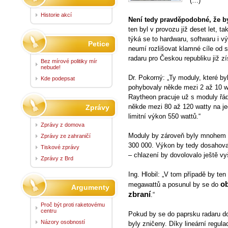
(…)
Historie akcí
Není tedy pravděpodobné, že by
ten byl v provozu již deset let, 
týká se to hardwaru, softwaru i v
Petice
neumí rozlišovat klamné cíle od 
radaru pro Českou republiku již z
Bez mírové politiky mír
nebude!
Dr. Pokorný: „Ty moduly, které by
Kde podepsat
pohybovaly někde mezi 2 až 10 wa
Raytheon pracuje už s moduly řád
někde mezi 80 až 120 watty na je
Zprávy
limitní výkon 550 wattů.“
Zprávy z domova
Moduly by zároveň byly mnohem m
Zprávy ze zahraničí
300 000. Výkon by tedy dosahoval
Tiskové zprávy
– chlazení by dovolovalo ještě vy
Zprávy z Brd
Ing. Hlobil: „V tom případě by te
ob
megawattů a posunul by se do
Argumenty
zbraní
.“
Proč být proti raketovému
centru
Pokud by se do paprsku radaru dost
Názory osobností
byly zničeny. Díky lineární regu