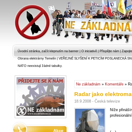
Úvodní stránka, začít klepnutím na banner
|
O iniciativě
|
Přispějte nám
|
Zapojt
Obrana elektrárny Temelín
|
VEŘEJNÉ SLYŠENÍ K PETICÍM POSLANECKÁ SN
NATO neexistují žádné tabulky.
Ne základnám
»
Komentáře
» Ra
Radar jako elektroma
18.9.2008 - Česká televize
Níže přináší
profesionáln
Akce