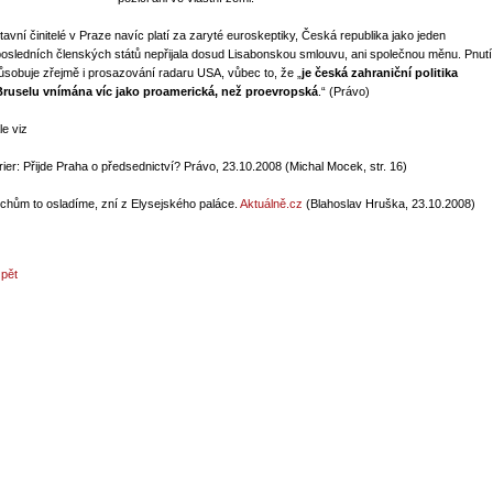
tavní činitelé v Praze navíc platí za zaryté euroskeptiky, Česká republika jako jeden
posledních členských států nepřijala dosud Lisabonskou smlouvu, ani společnou měnu. Pnutí
ůsobuje zřejmě i prosazování radaru USA, vůbec to, že „
je česká zahraniční politika
Bruselu vnímána víc jako proamerická, než proevropská
.“ (Právo)
le viz
rier: Přijde Praha o předsednictví? Právo, 23.10.2008 (Michal Mocek, str. 16)
chům to osladíme, zní z Elysejského paláce.
Aktuálně.cz
(Blahoslav Hruška, 23.10.2008)
zpět