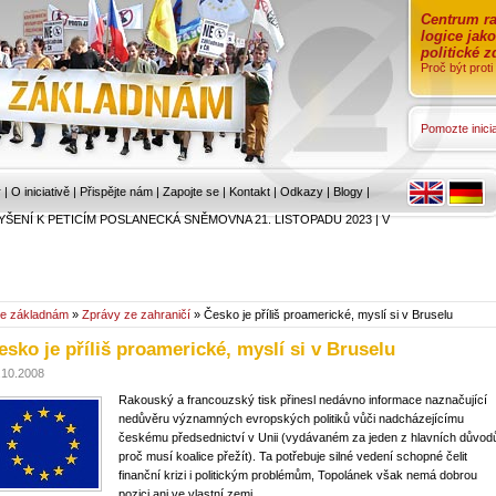
Centrum ra
logice jak
politické 
Proč být prot
Pomozte inicia
r
|
O iniciativě
|
Přispějte nám
|
Zapojte se
|
Kontakt
|
Odkazy
|
Blogy
|
YŠENÍ K PETICÍM POSLANECKÁ SNĚMOVNA 21. LISTOPADU 2023
|
V
e základnám
»
Zprávy ze zahraničí
» Česko je příliš proamerické, myslí si v Bruselu
esko je příliš proamerické, myslí si v Bruselu
.10.2008
Rakouský a francouzský tisk přinesl nedávno informace naznačující
nedůvěru významných evropských politiků vůči nadcházejícímu
českému předsednictví v Unii (vydávaném za jeden z hlavních důvod
proč musí koalice přežít). Ta potřebuje silné vedení schopné čelit
finanční krizi i politickým problémům, Topolánek však nemá dobrou
pozici ani ve vlastní zemi.