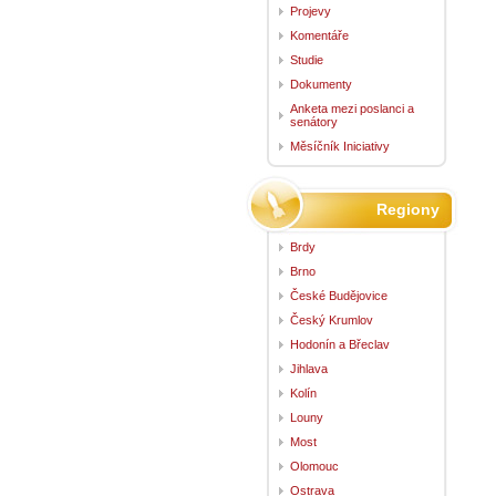
Projevy
Komentáře
Studie
Dokumenty
Anketa mezi poslanci a
senátory
Měsíčník Iniciativy
Regiony
Brdy
Brno
České Budějovice
Český Krumlov
Hodonín a Břeclav
Jihlava
Kolín
Louny
Most
Olomouc
Ostrava