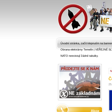
Úvodní stránka, začít klepnutím na banne
Obrana elektrárny Temelín
|
VEŘEJNÉ SL
NATO neexistují žádné tabulky.
N
Č
25
Akce