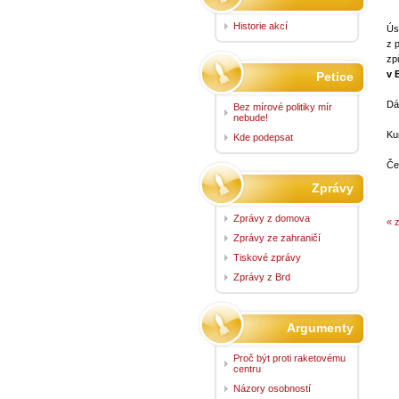
Historie akcí
Ús
z 
zp
v 
Petice
Dá
Bez mírové politiky mír
nebude!
Ku
Kde podepsat
Če
Zprávy
Zprávy z domova
« 
Zprávy ze zahraničí
Tiskové zprávy
Zprávy z Brd
Argumenty
Proč být proti raketovému
centru
Názory osobností