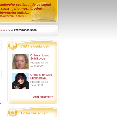
ketového systému jde ve stejné
o radar - jeho mezinárodně
zdůvodnění kulhá...
i raketovému centru »
tivě
- účet
2720320001/5500
CHAT s osobností
Online s Ilonou
Švihlíkovou
Ptali jste se do
10.8.2009
Online s Terezou
Spencerovou
Ptali jste se do
17.4.2009
Další rozhovory »
ů,
TV Ne základnám