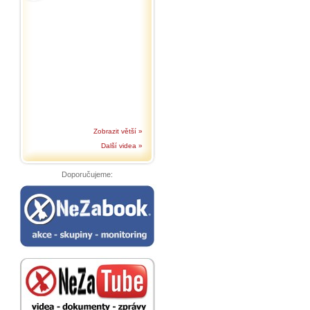
Zobrazit větší »
Další videa »
Doporučujeme: