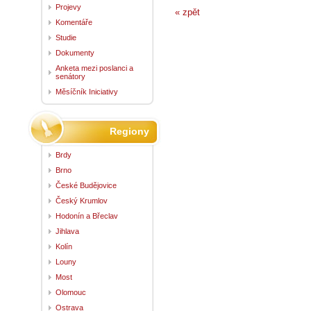
Projevy
« zpět
Komentáře
Studie
Dokumenty
Anketa mezi poslanci a
senátory
Měsíčník Iniciativy
Regiony
Brdy
Brno
České Budějovice
Český Krumlov
Hodonín a Břeclav
Jihlava
Kolín
Louny
Most
Olomouc
Ostrava