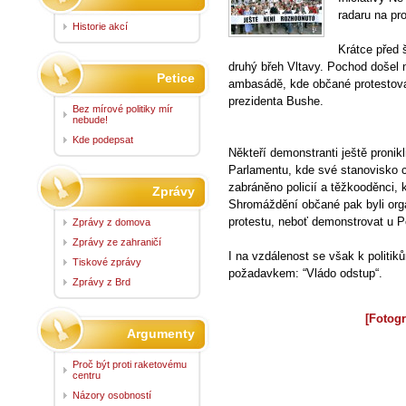
radaru na p
Historie akcí
Krátce před 
druhý břeh Vltavy. Pochod došel
Petice
ambasádě, kde občané protestova
prezidenta Bushe.
Bez mírové politiky mír
nebude!
Kde podepsat
Někteří demonstranti ještě proni
Parlamentu, kde své stanovisko c
zabráněno policií a těžkooděnci, k
Zprávy
Shromáždění občané pak byli orga
protestu, neboť demonstrovat u 
Zprávy z domova
Zprávy ze zahraničí
I na vzdálenost se však k polit
Tiskové zprávy
požadavkem: “Vládo odstup“.
Zprávy z Brd
[Fotogr
Argumenty
Proč být proti raketovému
centru
Názory osobností