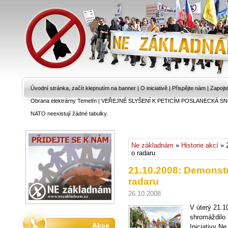
Úvodní stránka, začít klepnutím na banner
|
O iniciativě
|
Přispějte nám
|
Zapojt
Obrana elektrárny Temelín
|
VEŘEJNÉ SLYŠENÍ K PETICÍM POSLANECKÁ SN
NATO neexistují žádné tabulky.
Ne základnám
»
Historie akcí
» 2
o radaru
21.10.2008: Demonstra
radaru
26.10.2008
V úterý 21.1
shromáždilo 
Akce
Iniciativy N