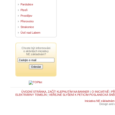
Pardubice
Plzeň
Prostějov
Přerovsko
Strakonice
Ústí nad Labem
Chcete být informováni
o aktivitách iniciativy
NE základnám?
ÚVODNÍ STRÁNKA, ZAČÍT KLEPNUTÍM NA BANNER
|
O INICIATIVĚ
|
PŘ
ELEKTRÁRNY TEMELÍN
|
VEŘEJNÉ SLYŠENÍ K PETICÍM POSLANECKÁ SNĚ
Iniciativa NE základnám
Design and c