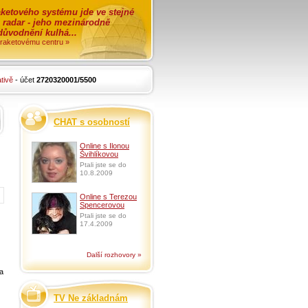
ketového systému jde ve stejné
o radar - jeho mezinárodně
zdůvodnění kulhá...
i raketovému centru »
tivě
- účet
2720320001/5500
CHAT s osobností
Online s Ilonou
Švihlíkovou
Ptali jste se do
10.8.2009
Online s Terezou
Spencerovou
Ptali jste se do
17.4.2009
Další rozhovory »
 a
TV Ne základnám