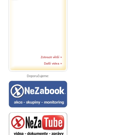
Zobrazit větší »
Další videa »
Doporučujeme: