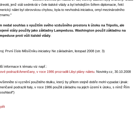
dreotti, jenž stál sedmkrát v čele italské vlády a byl tehdejším šéfem diplomacie, řekl:
merický nálet byl obrovskou chybou, byla to nevhodná iniciativa, omyl mezinárodního
znamu."
m nedal souhlas s využitím svého vzdušného prostoru k útoku na Tripolis, ale
ojené státy použily jako základny Lampedusu. Washington použil základnu na
mpeduse proti vůli italské vlády
.
roj: První číslo Měsíčníku iniciativy Ne základnám, listopad 2008 (str. 3)
lší informace k tématu viz např.:
lové podrazili Američany, v roce 1986 prozradili Libyi plány náletu
. Novinky.cz, 30.10.2008
ovšimněte si vyznění použitého titulku, který by přitom stejně dobře mohl vypadat i jinak:
meričané podrazili Italy, v roce 1986 použili základnu na jejich území k útoku, s nímž Řím
souhlasil")
zpět