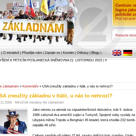
Centrum ra
logice jak
politické 
Proč být prot
Pomozte inicia
r
|
O iniciativě
|
Přispějte nám
|
Zapojte se
|
Kontakt
|
Odkazy
|
Blogy
|
YŠENÍ K PETICÍM POSLANECKÁ SNĚMOVNA 21. LISTOPADU 2023
|
V
e základnám
»
Komentáře
» USA zneužily základnu v Itálii, u nás to nehrozí?
SA zneužily základnu v Itálii, u nás to nehrozí?
.11.2008 - Měsíčník iniciativy Ne základnám
Jako odvetu za atentát na západoberlínské diskotéce, kde 5. dubna
1986 zahynuli dva američtí vojáci a Turkyně, Spojené státy vyslaly na
Libyjská města Tripolis a Benghází 45 letadel, která shodila 232 bomb
odpálila 48 střel.
Celkem zemřelo při náletu 37 lidí, stovky dalších byly zraněny. Giulio