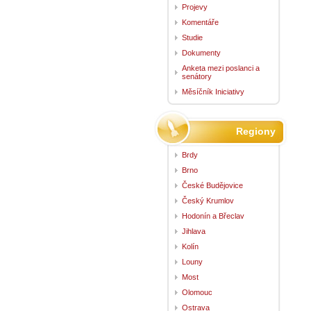
Projevy
Komentáře
Studie
Dokumenty
Anketa mezi poslanci a
senátory
Měsíčník Iniciativy
Regiony
Brdy
Brno
České Budějovice
Český Krumlov
Hodonín a Břeclav
Jihlava
Kolín
Louny
Most
Olomouc
Ostrava