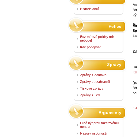
An
Historie akcí
"A
vý
Ří
Petice
Sp
La
Bez mírové politiky mír
nebude!
Kde podepsat
Zd
Zprávy
Da
Ita
Zprávy z domova
Zprávy ze zahraničí
(p
"A
Tiskové zprávy
ne
Zprávy z Brd
« 
Argumenty
Proč být proti raketovému
centru
Názory osobností