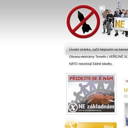
Úvodní stránka, začít klepnutím na banne
Obrana elektrárny Temelín
|
VEŘEJNÉ SL
NATO neexistují žádné tabulky.
N
U
23
Akce