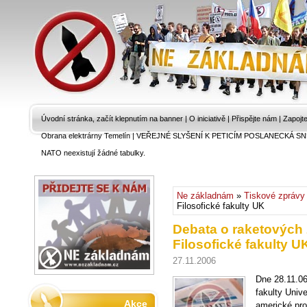
Úvodní stránka, začít klepnutím na banner
|
O iniciativě
|
Přispějte nám
|
Zapojt
Obrana elektrárny Temelín
|
VEŘEJNÉ SLYŠENÍ K PETICÍM POSLANECKÁ SN
NATO neexistují žádné tabulky.
Ne základnám
»
Tiskové zprávy
Filosofické fakulty UK
Debata o raketových
Filosofické fakulty U
27.11.2006
Dne 28.11.06
fakulty Univ
Akce
americké pro