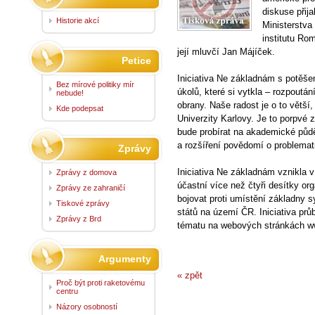
diskuse přija
Historie akcí
Ministerstva
institutu Ro
její mluvčí Jan Májíček.
Petice
Iniciativa Ne základnám s potěšení
Bez mírové politiky mír
úkolů, které si vytkla – rozpoutá
nebude!
obrany. Naše radost je o to větší
Kde podepsat
Univerzity Karlovy. Je to porpvé 
bude probírat na akademické půdě
a rozšíření povědomí o problemat
Zprávy
Iniciativa Ne základnám vznikla 
Zprávy z domova
účastní více než čtyři desítky org
Zprávy ze zahraničí
bojovat proti umístění základny 
Tiskové zprávy
států na území ČR. Iniciativa prů
Zprávy z Brd
tématu na webových stránkách 
Argumenty
« zpět
Proč být proti raketovému
centru
Názory osobností