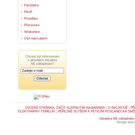
Pardubice
Plzeň
Prostějov
Přerovsko
Strakonice
Ústí nad Labem
Chcete být informováni
o aktivitách iniciativy
NE základnám?
ÚVODNÍ STRÁNKA, ZAČÍT KLEPNUTÍM NA BANNER
|
O INICIATIVĚ
|
PŘ
ELEKTRÁRNY TEMELÍN
|
VEŘEJNÉ SLYŠENÍ K PETICÍM POSLANECKÁ SNĚ
Iniciativa NE základnám
Design and c