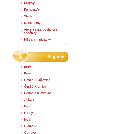
Projevy
Komentáře
Studie
Dokumenty
Anketa mezi poslanci a
senátory
Měsíčník Iniciativy
Regiony
Brdy
Brno
České Budějovice
Český Krumlov
Hodonín a Břeclav
Jihlava
Kolín
Louny
Most
Olomouc
Ostrava