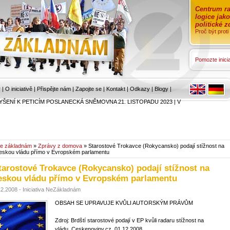
Centrum ra
logice jak
politické 
Proč být prot
Pomozte inicia
r
|
O iniciativě
|
Přispějte nám
|
Zapojte se
|
Kontakt
|
Odkazy
|
Blogy
|
YŠENÍ K PETICÍM POSLANECKÁ SNĚMOVNA 21. LISTOPADU 2023
|
V
e základnám
»
Zprávy z domova
» Starostové Trokavce (Rokycansko) podají stížnost na
eskou vládu přímo v Evropském parlamentu
tarostové Trokavce (Rokycansko) podají stížnost na
eskou vládu přímo v Evropském parlamentu
12.2008 - Iniciativa NeZákladnám
OBSAH SE UPRAVUJE KVŮLI AUTORSKÝM PRÁVŮM
Zdroj: Brdští starostové podají v EP kvůli radaru stížnost na
vládu. Ceskenoviny.cz, 01.12.2008