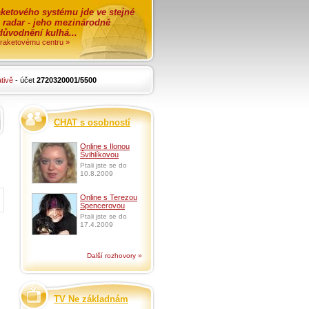
ketového systému jde ve stejné
o radar - jeho mezinárodně
zdůvodnění kulhá...
i raketovému centru »
tivě
- účet
2720320001/5500
CHAT s osobností
Online s Ilonou
Švihlíkovou
Ptali jste se do
10.8.2009
Online s Terezou
Spencerovou
Ptali jste se do
17.4.2009
Další rozhovory »
TV Ne základnám