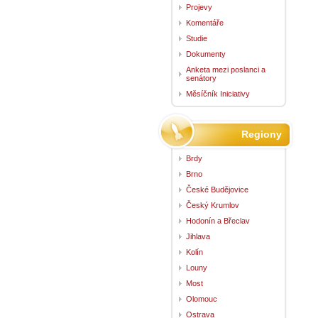
Projevy
Komentáře
Studie
Dokumenty
Anketa mezi poslanci a
senátory
Měsíčník Iniciativy
Regiony
Brdy
Brno
České Budějovice
Český Krumlov
Hodonín a Břeclav
Jihlava
Kolín
Louny
Most
Olomouc
Ostrava