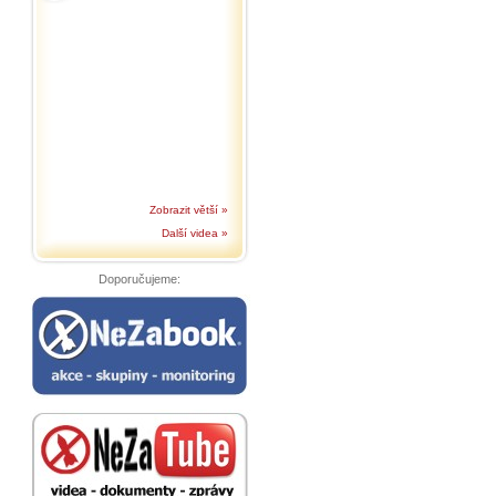
Zobrazit větší »
Další videa »
Doporučujeme: