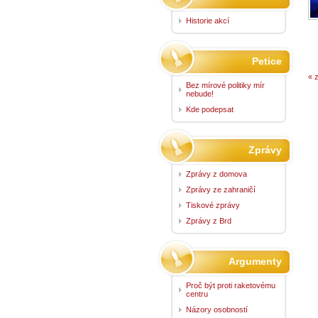
Historie akcí
Petice
« 
Bez mírové politiky mír
nebude!
Kde podepsat
Zprávy
Zprávy z domova
Zprávy ze zahraničí
Tiskové zprávy
Zprávy z Brd
Argumenty
Proč být proti raketovému
centru
Názory osobností