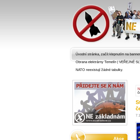
Úvodní stránka, začít klepnutím na banne
Obrana elektrárny Temelín
|
VEŘEJNÉ SL
NATO neexistují žádné tabulky.
N
č
S
č
7.
Akce