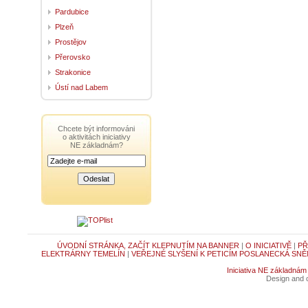
Pardubice
Plzeň
Prostějov
Přerovsko
Strakonice
Ústí nad Labem
Chcete být informováni
o aktivitách iniciativy
NE základnám?
ÚVODNÍ STRÁNKA, ZAČÍT KLEPNUTÍM NA BANNER
|
O INICIATIVĚ
|
PŘ
ELEKTRÁRNY TEMELÍN
|
VEŘEJNÉ SLYŠENÍ K PETICÍM POSLANECKÁ SNĚ
Iniciativa NE základnám
Design and c