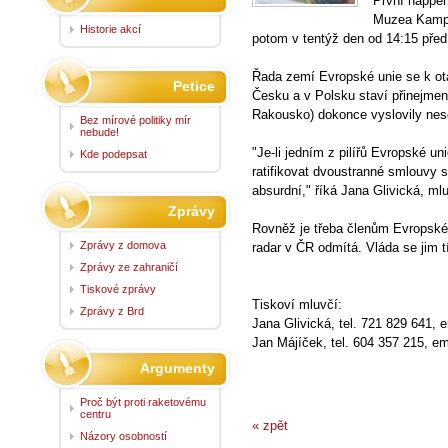
První happen
Muzea Kampa
Historie akcí
potom v tentýž den od 14:15 pře
Řada zemí Evropské unie se k o
Petice
Česku a v Polsku staví přinejme
Rakousko) dokonce vyslovily nes
Bez mírové politiky mír
nebude!
"Je-li jedním z pilířů Evropské un
Kde podepsat
ratifikovat dvoustranné smlouvy 
absurdní," říká Jana Glivická, ml
Zprávy
Rovněž je třeba členům Evropsk
Zprávy z domova
radar v ČR odmítá. Vláda se jim t
Zprávy ze zahraničí
Tiskové zprávy
Tiskoví mluvčí:
Zprávy z Brd
Jana Glivická, tel. 721 829 641, 
Jan Májíček, tel. 604 357 215, em
Argumenty
Proč být proti raketovému
centru
« zpět
Názory osobností