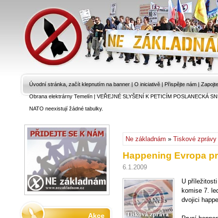
Úvodní stránka, začít klepnutím na banner
|
O iniciativě
|
Přispějte nám
|
Zapojt
Obrana elektrárny Temelín
|
VEŘEJNÉ SLYŠENÍ K PETICÍM POSLANECKÁ SN
NATO neexistují žádné tabulky.
Ne základnám
»
Tiskové zprávy
Happening Evropa pro
6.1.2009
U příležitos
komise 7. le
dvojici happ
Akce