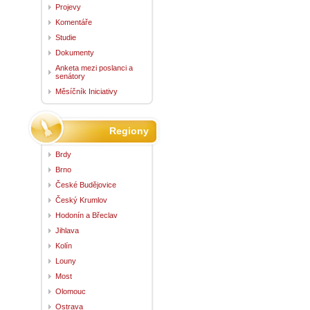
Projevy
Komentáře
Studie
Dokumenty
Anketa mezi poslanci a
senátory
Měsíčník Iniciativy
Regiony
Brdy
Brno
České Budějovice
Český Krumlov
Hodonín a Břeclav
Jihlava
Kolín
Louny
Most
Olomouc
Ostrava