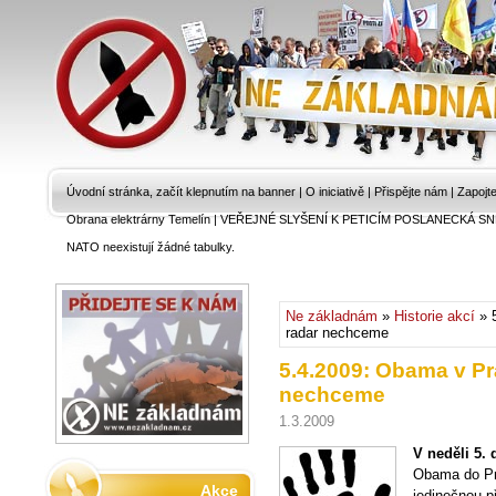
Úvodní stránka, začít klepnutím na banner
|
O iniciativě
|
Přispějte nám
|
Zapojt
Obrana elektrárny Temelín
|
VEŘEJNÉ SLYŠENÍ K PETICÍM POSLANECKÁ SN
NATO neexistují žádné tabulky.
Ne základnám
»
Historie akcí
» 
radar nechceme
5.4.2009: Obama v Pr
nechceme
1.3.2009
V neděli 5.
Obama do Pr
Akce
jedinečnou př