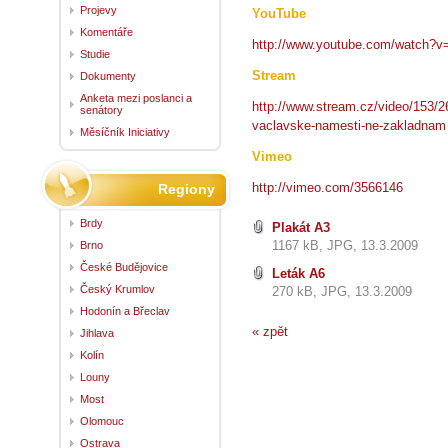
Projevy
YouTube
Komentáře
http://www.youtube.com/watch?
Studie
Stream
Dokumenty
Anketa mezi poslanci a
http://www.stream.cz/video/153/
senátory
vaclavske-namesti-ne-zakladnam
Měsíčník Iniciativy
Vimeo
http://vimeo.com/3566146
Regiony
Brdy
Plakát A3
1167 kB, JPG, 13.3.2009
Brno
České Budějovice
Leták A6
Český Krumlov
270 kB, JPG, 13.3.2009
Hodonín a Břeclav
« zpět
Jihlava
Kolín
Louny
Most
Olomouc
Ostrava