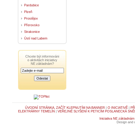
Pardubice
Plzeň
Prostějov
Přerovsko
Strakonice
Ústí nad Labem
Chcete být informováni
o aktivitách iniciativy
NE základnám?
ÚVODNÍ STRÁNKA, ZAČÍT KLEPNUTÍM NA BANNER
|
O INICIATIVĚ
|
PŘ
ELEKTRÁRNY TEMELÍN
|
VEŘEJNÉ SLYŠENÍ K PETICÍM POSLANECKÁ SNĚ
Iniciativa NE základnám
Design and c