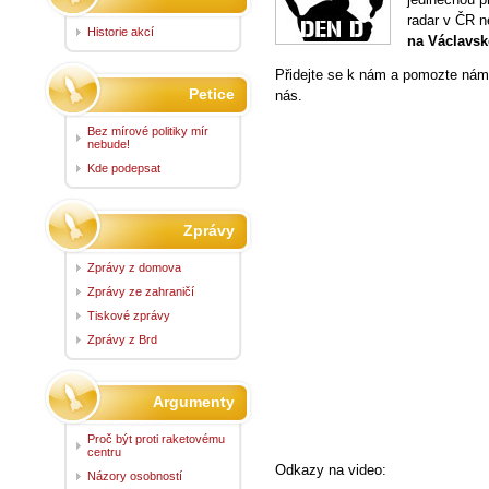
radar v ČR 
Historie akcí
na Václavs
Přidejte se k nám a pomozte nám 
Petice
nás.
Bez mírové politiky mír
nebude!
Kde podepsat
Zprávy
Zprávy z domova
Zprávy ze zahraničí
Tiskové zprávy
Zprávy z Brd
Argumenty
Proč být proti raketovému
centru
Odkazy na video:
Názory osobností