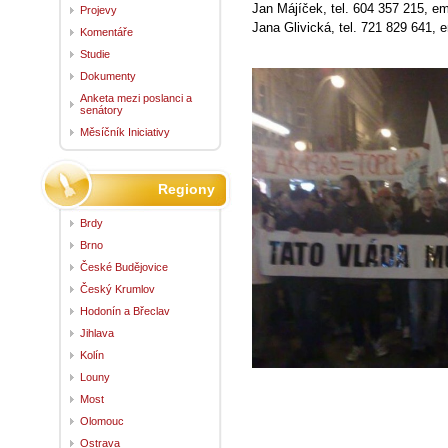
Jan Májíček, tel. 604 357 215, em
Projevy
Jana Glivická, tel. 721 829 641, 
Komentáře
Studie
Dokumenty
Anketa mezi poslanci a
senátory
Měsíčník Iniciativy
Regiony
Brdy
Brno
České Budějovice
Český Krumlov
Hodonín a Břeclav
Jihlava
Kolín
Louny
Most
Olomouc
Ostrava