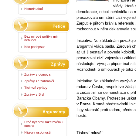
Iniciativa N
vlády, která
Historie akcí
demokracie, neboť nehleděla na n
prosazovala umístění cizí vojens
Zarputile přitom bránila referendu
Petice
rozhodnout v něm deklarovala sou
Bez mírové politiky mír
nebude!
Iniciativa Ne základnám považuje
arogantní vláda padla. Zároveň ch
Kde podepsat
ať už ji sestaví a povede kdokoli
prosazovat cizí vojenskou zákla
následující vývoj a připomínat slib
Zprávy
Rozhodnutí o smlouvách je totiž o
Zprávy z domova
Iniciativa Ne základnám vyzývá v
Zprávy ze zahraničí
radaru v Česku, respektive žádají
Tiskové zprávy
a zúčastnili se demonstrace u pří
Zprávy z Brd
Baracka Obamy. Protest se usku
v Praze
. Kromě představitelů Ini
Ligy starostů proti radaru, předsta
Argumenty
hosté.
Proč být proti raketovému
centru
Názory osobností
Tiskoví mluvčí: