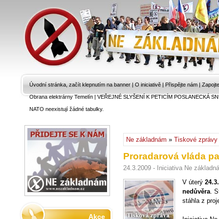
Úvodní stránka, začít klepnutím na banner
|
O iniciativě
|
Přispějte nám
|
Zapojt
Obrana elektrárny Temelín
|
VEŘEJNÉ SLYŠENÍ K PETICÍM POSLANECKÁ SN
NATO neexistují žádné tabulky.
Ne základnám
»
Tiskové zprávy
Proradarová vláda pa
24.3.2009 - Iniciativa Ne základ
V úterý
24.3
nedůvěra
. S
stáhla z pro
Akce