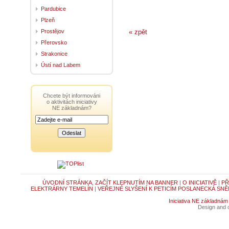
Pardubice
Plzeň
Prostějov
« zpět
Přerovsko
Strakonice
Ústí nad Labem
Chcete být informováni
o aktivitách iniciativy
NE základnám?
ÚVODNÍ STRÁNKA, ZAČÍT KLEPNUTÍM NA BANNER
|
O INICIATIVĚ
|
PŘ
ELEKTRÁRNY TEMELÍN
|
VEŘEJNÉ SLYŠENÍ K PETICÍM POSLANECKÁ SNĚ
Iniciativa NE základnám
Design and c