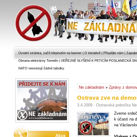
Úvodní stránka, začít klepnutím na banner
|
O iniciativě
|
Přispějte nám
|
Zapojt
Obrana elektrárny Temelín
|
VEŘEJNÉ SLYŠENÍ K PETICÍM POSLANECKÁ SN
NATO neexistují žádné tabulky.
Ne základnám
»
Zprávy z domo
Ostrava zve na demon
3.4.2009 - Ostravská pobočka N
Zveme srdeč
k účasti na 
na Václavsk
Akce
Vlakem z Os