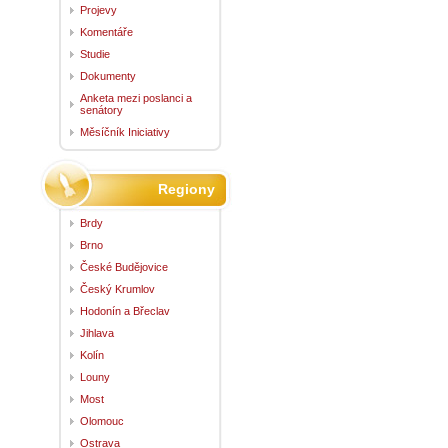
Projevy
Komentáře
Studie
Dokumenty
Anketa mezi poslanci a
senátory
Měsíčník Iniciativy
Regiony
Brdy
Brno
České Budějovice
Český Krumlov
Hodonín a Břeclav
Jihlava
Kolín
Louny
Most
Olomouc
Ostrava