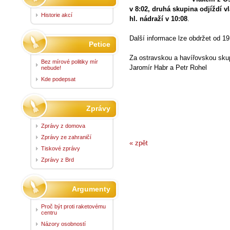
v 8:02, druhá skupina odjíždí v
Historie akcí
hl. nádraží v 10:08
.
Další informace lze obdržet od 1
Petice
Za ostravskou a havířovskou skup
Bez mírové politiky mír
Jaromír Habr a Petr Rohel
nebude!
Kde podepsat
Zprávy
Zprávy z domova
Zprávy ze zahraničí
« zpět
Tiskové zprávy
Zprávy z Brd
Argumenty
Proč být proti raketovému
centru
Názory osobností