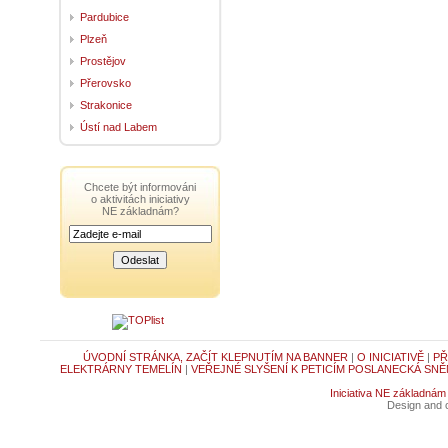
Pardubice
Plzeň
Prostějov
Přerovsko
Strakonice
Ústí nad Labem
Chcete být informováni
o aktivitách iniciativy
NE základnám?
ÚVODNÍ STRÁNKA, ZAČÍT KLEPNUTÍM NA BANNER
|
O INICIATIVĚ
|
PŘ
ELEKTRÁRNY TEMELÍN
|
VEŘEJNÉ SLYŠENÍ K PETICÍM POSLANECKÁ SNĚ
Iniciativa NE základnám
Design and c