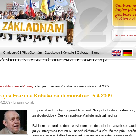
Centrum ra
logice jak
politické 
Proč být prot
Pomozte inicia
r
|
O iniciativě
|
Přispějte nám
|
Zapojte se
|
Kontakt
|
Odkazy
|
Blogy
|
YŠENÍ K PETICÍM POSLANECKÁ SNĚMOVNA 21. LISTOPADU 2023
|
V
e základnám
»
Projevy
» Projev Erazima Koháka na demonstraci 5.4.2009
rojev Erazima Koháka na demonstraci 5.4.2009
.4.2009 - Erazim Kohák
Za prvé dovolte, abych opravil ten úvod. Nežiji dlouhodobě v Americe,
žiji dlouhodobě v České republice. A nikde jinde žít nechci.
Byl jsem tam určitou dobu. A byl jsem tam dost dlouho, abych se naučil
jazyk, kterým se tam mluví, aspoň většinově a vím, že ten pán, které