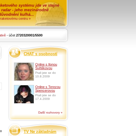
ketového systému jde ve stejné
o radar - jeho mezinárodně
zdůvodnění kulhá...
i raketovému centru »
tivě
- účet
2720320001/5500
CHAT s osobností
Online s Ilonou
Švihlíkovou
Ptali jste se do
10.8.2009
Online s Terezou
Spencerovou
Ptali jste se do
17.4.2009
Další rozhovory »
ho
TV Ne základnám