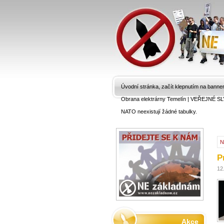
Úvodní stránka, začít klepnutím na banne
Obrana elektrárny Temelín
|
VEŘEJNÉ SL
NATO neexistují žádné tabulky.
N
P
12
Akce