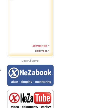
Zobrazit větší »
Další videa »
Doporučujeme:
.