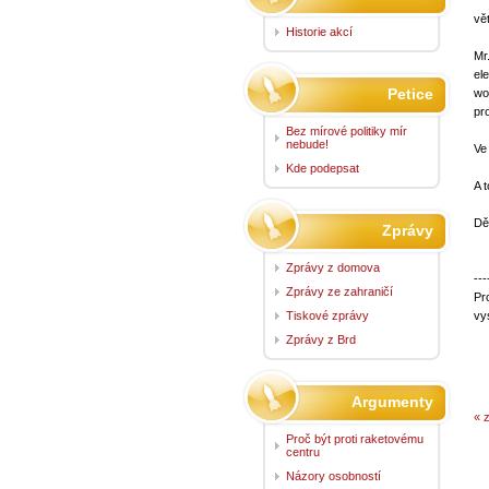
vě
Historie akcí
Mr
el
Petice
wo
pr
Bez mírové politiky mír
nebude!
Ve
Kde podepsat
A 
Dě
Zprávy
Zprávy z domova
---
Zprávy ze zahraničí
Pr
Tiskové zprávy
vy
Zprávy z Brd
Argumenty
« 
Proč být proti raketovému
centru
Názory osobností