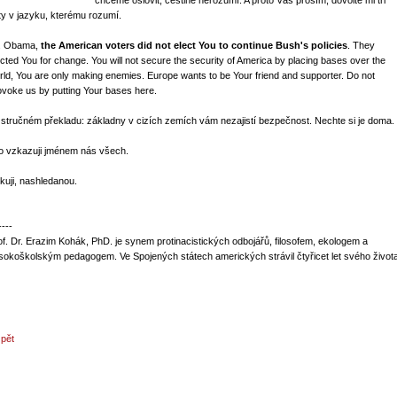
chceme oslovit, češtině nerozumí. A proto Vás prosím, dovolte mi tři
ty v jazyku, kterému rozumí.
. Obama,
the American voters did not elect You to continue Bush's policies
. They
ected You for change. You will not secure the security of America by placing bases over the
rld, You are only making enemies. Europe wants to be Your friend and supporter. Do not
ovoke us by putting Your bases here.
 stručném překladu: základny v cizích zemích vám nezajistí bezpečnost. Nechte si je doma.
to vzkazuji jménem nás všech.
kuji, nashledanou.
----
of. Dr. Erazim Kohák, PhD. je synem protinacistických odbojářů, filosofem, ekologem a
sokoškolským pedagogem. Ve Spojených státech amerických strávil čtyřicet let svého života
zpět