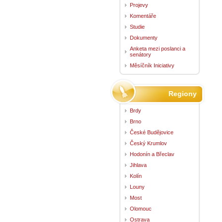
Projevy
Komentáře
Studie
Dokumenty
Anketa mezi poslanci a
senátory
Měsíčník Iniciativy
Regiony
Brdy
Brno
České Budějovice
Český Krumlov
Hodonín a Břeclav
Jihlava
Kolín
Louny
Most
Olomouc
Ostrava