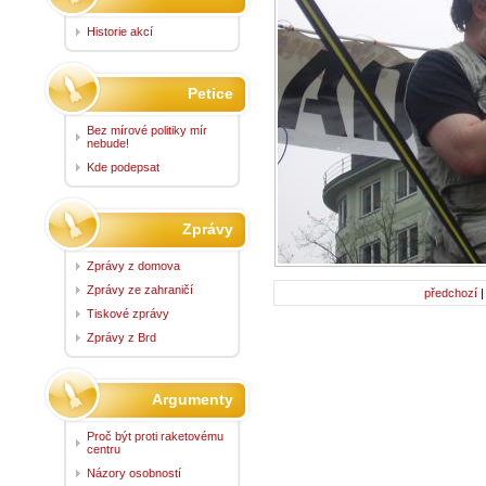
Historie akcí
Petice
Bez mírové politiky mír
nebude!
Kde podepsat
Zprávy
Zprávy z domova
Zprávy ze zahraničí
předchozí
Tiskové zprávy
Zprávy z Brd
Argumenty
Proč být proti raketovému
centru
Názory osobností