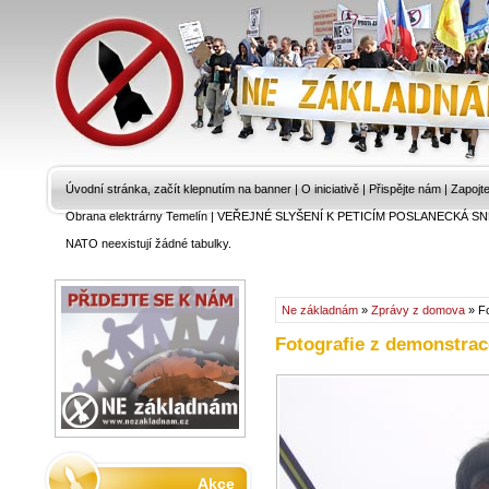
Úvodní stránka, začít klepnutím na banner
|
O iniciativě
|
Přispějte nám
|
Zapojt
Obrana elektrárny Temelín
|
VEŘEJNÉ SLYŠENÍ K PETICÍM POSLANECKÁ SN
NATO neexistují žádné tabulky.
Ne základnám
»
Zprávy z domova
» Fo
Fotografie z demonstrac
Akce