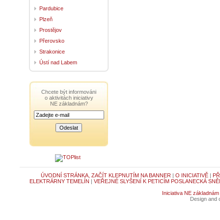
Pardubice
Plzeň
Prostějov
Přerovsko
Strakonice
Ústí nad Labem
Chcete být informováni
o aktivitách iniciativy
NE základnám?
ÚVODNÍ STRÁNKA, ZAČÍT KLEPNUTÍM NA BANNER
|
O INICIATIVĚ
|
PŘ
ELEKTRÁRNY TEMELÍN
|
VEŘEJNÉ SLYŠENÍ K PETICÍM POSLANECKÁ SNĚ
Iniciativa NE základnám
Design and c