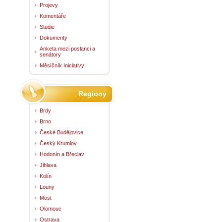
Projevy
Komentáře
Studie
Dokumenty
Anketa mezi poslanci a
senátory
Měsíčník Iniciativy
Regiony
Brdy
Brno
České Budějovice
Český Krumlov
Hodonín a Břeclav
Jihlava
Kolín
Louny
Most
Olomouc
Ostrava