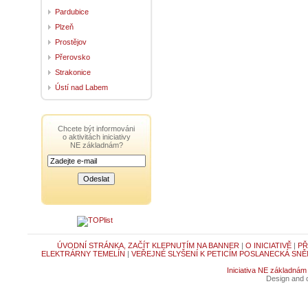
Pardubice
Plzeň
Prostějov
Přerovsko
Strakonice
Ústí nad Labem
Chcete být informováni
o aktivitách iniciativy
NE základnám?
ÚVODNÍ STRÁNKA, ZAČÍT KLEPNUTÍM NA BANNER
|
O INICIATIVĚ
|
PŘ
ELEKTRÁRNY TEMELÍN
|
VEŘEJNÉ SLYŠENÍ K PETICÍM POSLANECKÁ SNĚ
Iniciativa NE základnám
Design and c