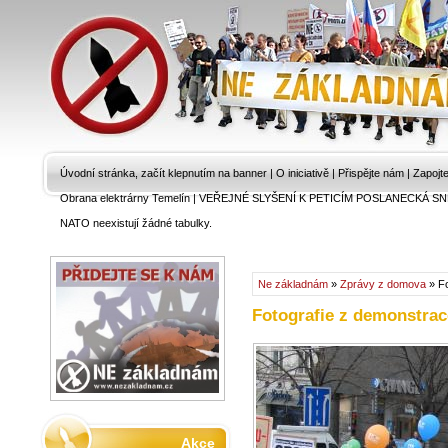
Úvodní stránka, začít klepnutím na banner
|
O iniciativě
|
Přispějte nám
|
Zapojt
Obrana elektrárny Temelín
|
VEŘEJNÉ SLYŠENÍ K PETICÍM POSLANECKÁ SN
NATO neexistují žádné tabulky.
Ne základnám
»
Zprávy z domova
» Fo
Fotografie z demonstrac
Akce