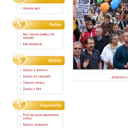
Historie akcí
Petice
Bez mírové politiky mír
nebude!
Kde podepsat
Zprávy
Zprávy z domova
Zprávy ze zahraničí
předchozí
Tiskové zprávy
Zprávy z Brd
Argumenty
Proč být proti raketovému
centru
Názory osobností