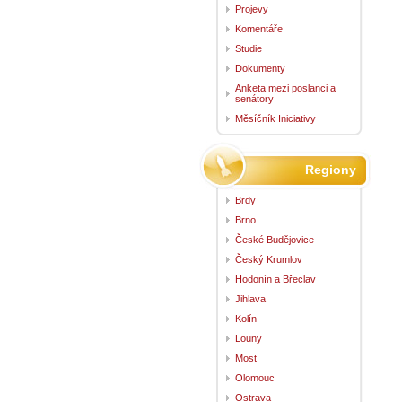
Projevy
Komentáře
Studie
Dokumenty
Anketa mezi poslanci a
senátory
Měsíčník Iniciativy
Regiony
Brdy
Brno
České Budějovice
Český Krumlov
Hodonín a Břeclav
Jihlava
Kolín
Louny
Most
Olomouc
Ostrava