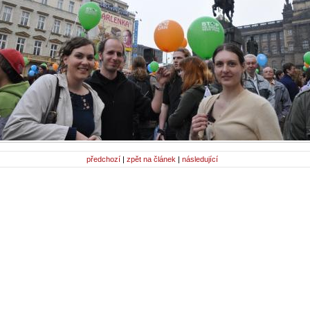
předchozí
|
zpět na článek
|
následující