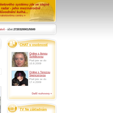
ketového systému jde ve stejné
o radar - jeho mezinárodně
zdůvodnění kulhá...
i raketovému centru »
tivě
- účet
2720320001/5500
CHAT s osobností
Online s Ilonou
Švihlíkovou
Ptali jste se do
10.8.2009
Online s Terezou
Spencerovou
Ptali jste se do
17.4.2009
Další rozhovory »
TV Ne základnám