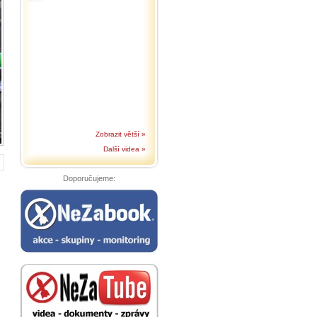
Zobrazit větší »
Další videa »
Doporučujeme: