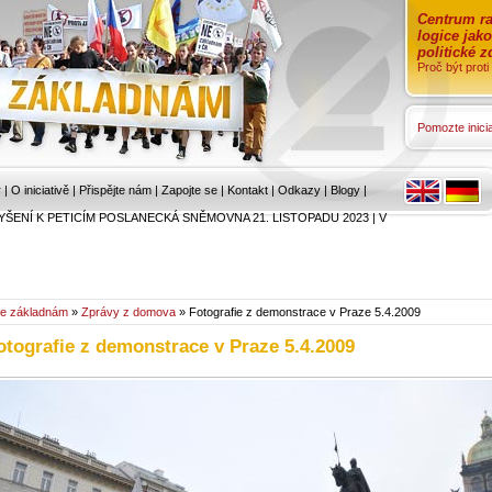
Centrum ra
logice jak
politické 
Proč být prot
Pomozte inicia
r
|
O iniciativě
|
Přispějte nám
|
Zapojte se
|
Kontakt
|
Odkazy
|
Blogy
|
YŠENÍ K PETICÍM POSLANECKÁ SNĚMOVNA 21. LISTOPADU 2023
|
V
e základnám
»
Zprávy z domova
» Fotografie z demonstrace v Praze 5.4.2009
otografie z demonstrace v Praze 5.4.2009