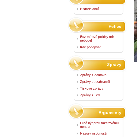
Historie akcí
Petice
Bez mírové politiky mír
nebude!
Kde podepsat
Zprávy
Zprávy z domova
Zprávy ze zahraničí
Tiskové zprávy
Zprávy z Brd
Argumenty
Proč být proti raketovému
centru
Názory osobností