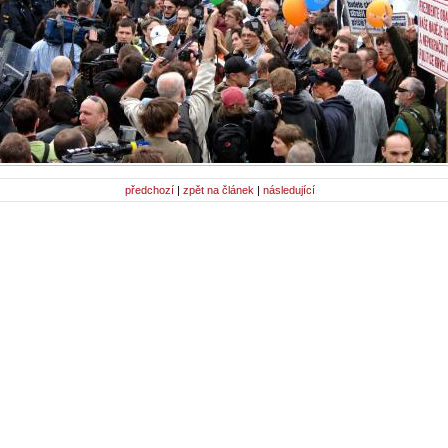
předchozí
|
zpět na článek
|
následující