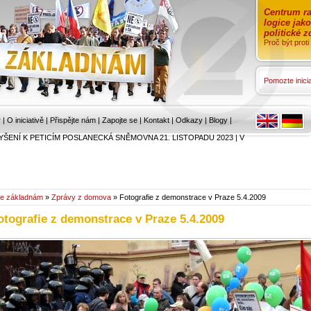
Centrum ra
logice jak
politické 
Proč být prot
Pomozte inicia
r
|
O iniciativě
|
Přispějte nám
|
Zapojte se
|
Kontakt
|
Odkazy
|
Blogy
|
YŠENÍ K PETICÍM POSLANECKÁ SNĚMOVNA 21. LISTOPADU 2023
|
V
e základnám
»
Zprávy z domova
» Fotografie z demonstrace v Praze 5.4.2009
otografie z demonstrace v Praze 5.4.2009