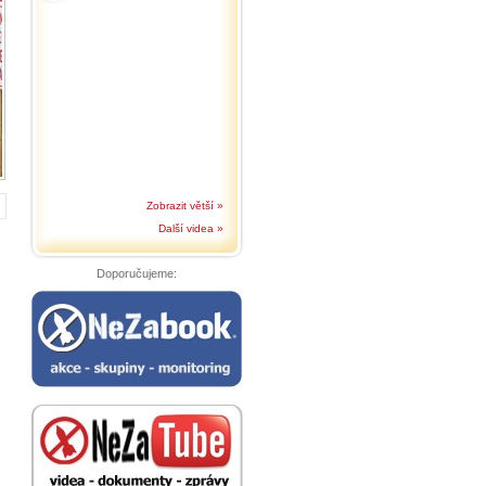
Zobrazit větší »
Další videa »
Doporučujeme: