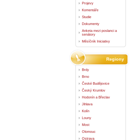
Projevy
Komentáře
Studie
Dokumenty
Anketa mezi poslanci a
senátory
Měsíčník Iniciativy
Regiony
Brdy
Brno
České Budějovice
Český Krumlov
Hodonín a Břeclav
Jihlava
Kolín
Louny
Most
Olomouc
Ostrava