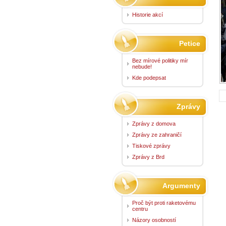
Historie akcí
Petice
Bez mírové politiky mír
nebude!
Kde podepsat
Zprávy
Zprávy z domova
Zprávy ze zahraničí
Tiskové zprávy
Zprávy z Brd
Argumenty
Proč být proti raketovému
centru
Názory osobností