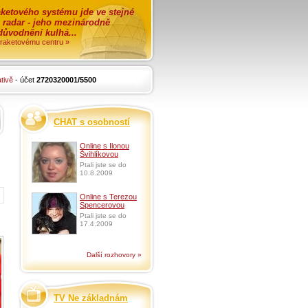
ketového systému jde ve stejné
o radar - jeho mezinárodně
zdůvodnění kulhá...
i raketovému centru »
tivě
- účet
2720320001/5500
CHAT s osobností
Online s Ilonou
Švihlíkovou
Ptali jste se do
10.8.2009
Online s Terezou
Spencerovou
Ptali jste se do
17.4.2009
Další rozhovory »
TV Ne základnám