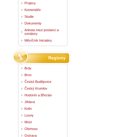
Projevy
Komentáře
Studie
Dokumenty
Anketa mezi poslanci a
senátory
Měsíčník Iniciativy
Regiony
Brdy
Brno
České Budějovice
Český Krumlov
Hodonín a Břeclav
Jihlava
Kolín
Louny
Most
Olomouc
Ostrava