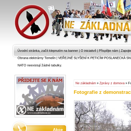
Úvodní stránka, začít klepnutím na banner
|
O iniciativě
|
Přispějte nám
|
Zapojt
Obrana elektrárny Temelín
|
VEŘEJNÉ SLYŠENÍ K PETICÍM POSLANECKÁ SN
NATO neexistují žádné tabulky.
Ne základnám
»
Zprávy z domova
» Fo
Fotografie z demonstrac
Akce