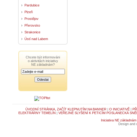
Pardubice
Plzeň
Prostějov
Přerovsko
Strakonice
Ústí nad Labem
Chcete být informováni
o aktivitách iniciativy
NE základnám?
ÚVODNÍ STRÁNKA, ZAČÍT KLEPNUTÍM NA BANNER
|
O INICIATIVĚ
|
PŘ
ELEKTRÁRNY TEMELÍN
|
VEŘEJNÉ SLYŠENÍ K PETICÍM POSLANECKÁ SNĚ
Iniciativa NE základnám
Design and c