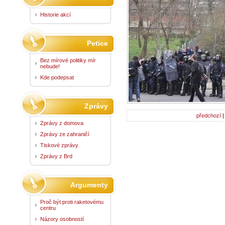
Historie akcí
Petice
Bez mírové politiky mír
nebude!
Kde podepsat
Zprávy
předchozí
Zprávy z domova
Zprávy ze zahraničí
Tiskové zprávy
Zprávy z Brd
Argumenty
Proč být proti raketovému
centru
Názory osobností