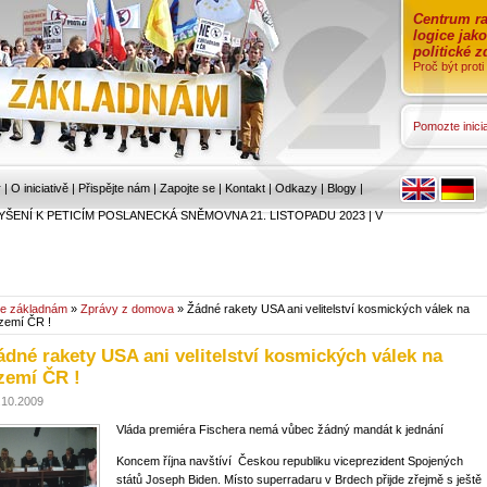
Centrum ra
logice jak
politické 
Proč být prot
Pomozte inicia
r
|
O iniciativě
|
Přispějte nám
|
Zapojte se
|
Kontakt
|
Odkazy
|
Blogy
|
YŠENÍ K PETICÍM POSLANECKÁ SNĚMOVNA 21. LISTOPADU 2023
|
V
e základnám
»
Zprávy z domova
» Žádné rakety USA ani velitelství kosmických válek na
zemí ČR !
ádné rakety USA ani velitelství kosmických válek na
zemí ČR !
.10.2009
Vláda premiéra Fischera nemá vůbec žádný mandát k jednání
Koncem října navštíví Českou republiku viceprezident Spojených
států Joseph Biden. Místo superradaru v Brdech přijde zřejmě s ještě