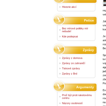
Historie akcí
re
ve
Petice
Jd
vn
Bez mírové politiky mír
ko
nebude!
Je
Kde podepsat
an
ro
Be
Zprávy
Sp
Zprávy z domova
tv
Zprávy ze zahraničí
vo
ag
Tiskové zprávy
ja
Zprávy z Brd
ze
zb
Po
Argumenty
Ev
do
Proč být proti raketovému
centru
ro
na
Názory osobností