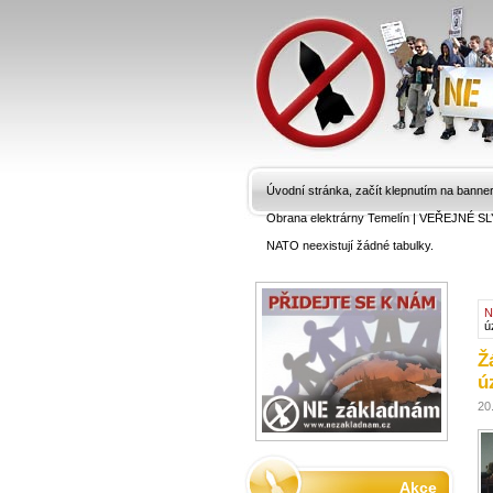
Úvodní stránka, začít klepnutím na banne
Obrana elektrárny Temelín
|
VEŘEJNÉ SL
NATO neexistují žádné tabulky.
N
ú
Ž
ú
20
Akce