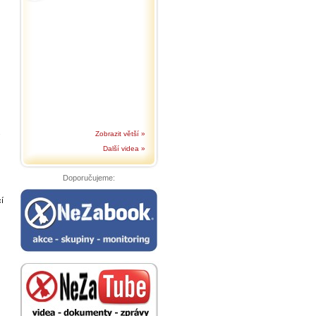
.
Zobrazit větší »
Další videa »
Doporučujeme:
cí