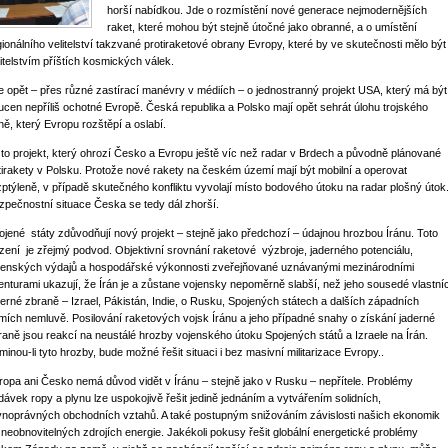
horší nabídkou. Jde o rozmístění nové generace nejmodernějších
raket, které mohou být stejně útočné jako obranné, a o umístění
gionálního velitelství takzvané protiraketové obrany Evropy, které by ve skutečnosti mělo být
litelstvím příštích kosmických válek.
e opět – přes různé zastírací manévry v médiích – o jednostranný projekt USA, který má být
ucen nepříliš ochotné Evropě. Česká republika a Polsko mají opět sehrát úlohu trojského
ně, který Evropu rozštěpí a oslabí.
 to projekt, který ohrozí Česko a Evropu ještě víc než radar v Brdech a původně plánované
tirakety v Polsku. Protože nové rakety na českém území mají být mobilní a operovat
zptýleně, v případě skutečného konfliktu vyvolají místo bodového útoku na radar plošný útok
zpečnostní situace Česka se tedy dál zhorší.
ojené státy zdůvodňují nový projekt – stejně jako předchozí – údajnou hrozbou Íránu. Toto
rzení je zřejmý podvod. Objektivní srovnání raketové výzbroje, jaderného potenciálu,
jenských výdajů a hospodářské výkonnosti zveřejňované uznávanými mezinárodními
enturami ukazují, že Írán je a zůstane vojensky nepoměrně slabší, než jeho sousedé vlastní
derné zbraně – Izrael, Pákistán, Indie, o Rusku, Spojených státech a dalších západních
mích nemluvě. Posilování raketových vojsk Íránu a jeho případné snahy o získání jaderné
raně jsou reakcí na neustálé hrozby vojenského útoku Spojených států a Izraele na Írán.
minou-li tyto hrozby, bude možné řešit situaci i bez masivní militarizace Evropy..
ropa ani Česko nemá důvod vidět v Íránu – stejně jako v Rusku – nepřítele. Problémy
dávek ropy a plynu lze uspokojivě řešit jedině jednáním a vytvářením solidních,
vnoprávných obchodních vztahů. A také postupným snižováním závislosti našich ekonomik
 neobnovitelných zdrojích energie. Jakékoli pokusy řešit globální energetické problémy