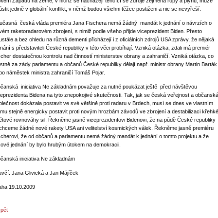
okem Západu na země, v nichž se nacházejí tenčící se zdroje zejména ropy a plynu, může
ústit jedině v globální konflikt, v němž budou všichni těžce postiženi a nic se nevyřeší.
učasná česká vláda premiéra Jana Fischera nemá žádný mandát k jednání o návrzích o
vém raketoradarovém zbrojení, s nimiž podle všeho přijde viceprezident Biden. Přesto
ustále a bez ohledu na různá dementi přicházejí i z oficiálních zdrojů USA zprávy, že nějaká
dnání s představiteli České republiky v této věci probíhají. Vzniká otázka, zdali má premiér
scher dostatečnou kontrolu nad činností ministerstev obrany a zahraničí. Vzniká otázka, co
astně za zády parlamentu a občanů České republiky dělají např. ministr obrany Martin Barták
bo náměstek ministra zahraničí Tomáš Pojar.
čanská iniciativa Ne základnám považuje za nutné poukázat ještě před návštěvou
ceprezidenta Bidena na tyto znepokojivé skutečnosti. Tak, jak se česká veřejnost a občansk
olečnost dokázala postavit ve své většině proti radaru v Brdech, musí se dnes ve vlastním
jmu stejně energicky postavit proti novým hrozbám závodů ve zbrojení a destabilizaci křehk
ětové rovnováhy sil. Řekněme jasně viceprezidentovi Bidenovi, že na půdě České republiky
chceme žádné nové rakety USA ani velitelství kosmických válek. Řekněme jasně premiéru
scherovi, že od občanů a parlamentu nemá žádný mandát k jednání o tomto projektu a že
kové jednání by bylo hrubým útokem na demokracii.
čanská iniciativa Ne základnám
uvčí: Jana Glivická a Jan Májíček
aha 19.10.2009
zpět