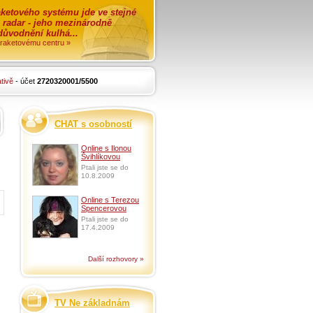
ketového systému jde ve stejné
o radar - jeho mezinárodně
zdůvodnění kulhá...
i raketovému centru »
tivě
- účet
2720320001/5500
CHAT s osobností
Online s Ilonou
Švihlíkovou
Ptali jste se do
10.8.2009
Online s Terezou
Spencerovou
Ptali jste se do
17.4.2009
Další rozhovory »
TV Ne základnám