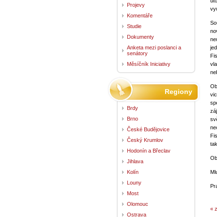
út
Projevy
vy
Komentáře
So
Studie
no
Dokumenty
ne
Anketa mezi poslanci a
je
senátory
Fi
Měsíčník Iniciativy
vl
ne
Ob
Regiony
vi
sp
Brdy
zá
Brno
sv
ne
České Budějovice
Fi
Český Krumlov
ta
Hodonín a Břeclav
Ob
Jihlava
Kolín
Ml
Louny
Pr
Most
Olomouc
« 
Ostrava