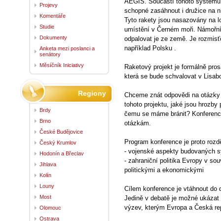
AEGIS. Součástí tohoto systému 
Projevy
schopné zasáhnout i družice na n
Komentáře
Tyto rakety jsou nasazovány na lo
Studie
umístění v Černém moři. Námořní
Dokumenty
odpalovat je ze země. Je rozmis
například Polsku .
Anketa mezi poslanci a
senátory
Měsíčník Iniciativy
Raketový projekt je formálně pr
která se bude schvalovat v Lisab
Regiony
Chceme znát odpovědi na otázky 
tohoto projektu, jaké jsou hrozby
Brdy
čemu se máme bránit? Konferenc
Brno
otázkám.
České Budějovice
Program konference je proto rozd
Český Krumlov
- vojenské aspekty budovaných s
Hodonín a Břeclav
- zahraniční politika Evropy v so
Jihlava
politickými a ekonomickými
Kolín
Louny
Cílem konference je vtáhnout do d
Most
Jedině v debatě je možné ukázat 
výzev, kterým Evropa a Česká rep
Olomouc
Ostrava