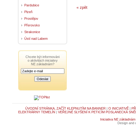
Pardubice
« zpět
Plzeň
Prostějov
Přerovsko
Strakonice
Ústí nad Labem
Chcete být informováni
o aktivitách iniciativy
NE základnám?
ÚVODNÍ STRÁNKA, ZAČÍT KLEPNUTÍM NA BANNER
|
O INICIATIVĚ
|
PŘ
ELEKTRÁRNY TEMELÍN
|
VEŘEJNÉ SLYŠENÍ K PETICÍM POSLANECKÁ SNĚ
Iniciativa NE základnám
Design and c