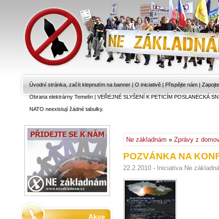
Úvodní stránka, začít klepnutím na banner
|
O iniciativě
|
Přispějte nám
|
Zapojt
Obrana elektrárny Temelín
|
VEŘEJNÉ SLYŠENÍ K PETICÍM POSLANECKÁ SN
NATO neexistují žádné tabulky.
Ne základnám
»
Zprávy z domo
POZVÁNKA NA KON
22.2.2010 - Iniciativa Ne základ
Akce