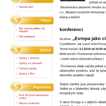
pořádá ve sp
Historie akcí
Ekumenickou
akademií, Hnutím za p
o.s., Mladými sociálními demokraty,
dialog a dalších
Petice
Bez mírové politiky mír
konferenci
nebude!
Kde podepsat
,,Evropa jako cí
Na téma:
S podtitulem: Jak a proč bránit Evro
Termín konání:
4.3.2010 od 16.00 d
Zprávy
Místo konání: Poslanecká sněmovna 
Zprávy z domova
( nutné sebou občanské průkazy )
Zprávy ze zahraničí
Fischerova vláda začala jednat 
Tiskové zprávy
raketového systému, aniž by byl
Zprávy z Brd
takového projektu zapojit.
Stejné záměry jsou prosazovány 
Argumenty
Jedná se o bilaterální dohody zá
evropskými státy.
Proč být proti raketovému
centru
V rámci Evropy a v dalších obla
Názory osobností