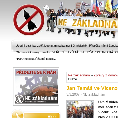
Úvodní stránka, začít klepnutím na banner
|
O iniciativě
|
Přispějte nám
|
Zapojt
Obrana elektrárny Temelín
|
VEŘEJNÉ SLYŠENÍ K PETICÍM POSLANECKÁ SN
NATO neexistují žádné tabulky.
Ne základnám
»
Zprávy z domo
Praze
Jan Tamáš ve Vicenz
3.3.2007 - NE základnám
Uvnitř videa
měl jeden z 
Vicenzi, kde
Akce
přes 200 000 