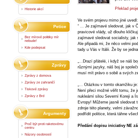
Překlad proj
Historie akcí
Ve svém projevu mimo jiné uvedl:
“ ... Je zajímavé sledovat, jak v 
Petice
pravicové vlády, už dlouho kličkuj
Bez mírové politiky mír
zajímavé sledovat socialisty, ja
nebude!
Ale připadá mi, že něco velmi po
Kde podepsat
tady u Vás v Itálii. Že by se jed
„…Drazí přátelé, i když se náš b
Zprávy
různými jazyky, náš boj je společ
musí mít právo o sobě a svých z
Zprávy z domova
Zprávy ze zahraničí
„… Otázkou v tomto okamžiku je:
Tiskové zprávy
Není přeci možné věřit tomu, že 
Zprávy z Brd
nukleární silou Severní Koreji a Í
Evropy! Můžeme jasně sledovat t
zdroje této planety, velmi závažn
Argumenty
podřídit politice, která táhne vš
Proč být proti raketovému
Předání dopisu iniciativy NE z
centru
Názory osobností