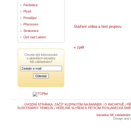
Pardubice
Plzeň
Prostějov
Přerovsko
Stažení videa a text projevu
Strakonice
Ústí nad Labem
« zpět
Chcete být informováni
o aktivitách iniciativy
NE základnám?
ÚVODNÍ STRÁNKA, ZAČÍT KLEPNUTÍM NA BANNER
|
O INICIATIVĚ
|
PŘ
ELEKTRÁRNY TEMELÍN
|
VEŘEJNÉ SLYŠENÍ K PETICÍM POSLANECKÁ SNĚ
Iniciativa NE základnám
Design and c