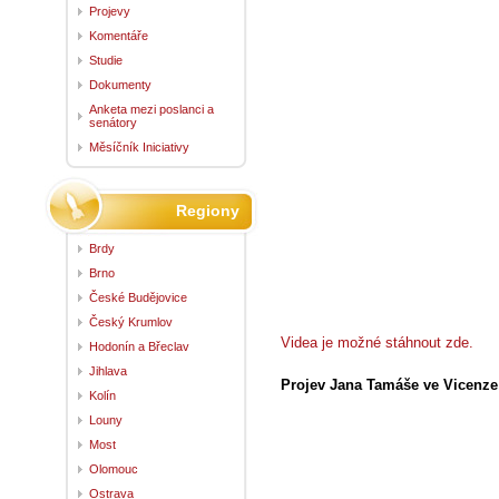
Projevy
Komentáře
Studie
Dokumenty
Anketa mezi poslanci a
senátory
Měsíčník Iniciativy
Regiony
Brdy
Brno
České Budějovice
Český Krumlov
Videa je možné stáhnout zde.
Hodonín a Břeclav
Jihlava
Projev Jana Tamáše ve Vicenze
Kolín
Louny
Most
Olomouc
Ostrava