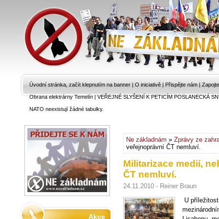
Úvodní stránka, začít klepnutím na banner
|
O iniciativě
|
Přispějte nám
|
Zapojt
Obrana elektrárny Temelín
|
VEŘEJNÉ SLYŠENÍ K PETICÍM POSLANECKÁ SN
NATO neexistují žádné tabulky.
Ne základnám
»
Zprávy ze zahra
veřejnoprávní ČT nemluví.
Militarizace medií, n
ČT nemluví.
24.11.2010 - Reiner Braun
U příležitos
mezinárodním
Akce
Lisabonu, me