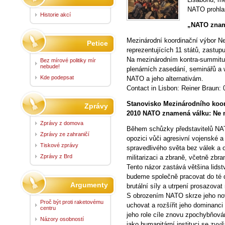
NATO prohla
Historie akcí
„NATO zname
Mezinárodní koordinační výbor N
Petice
reprezentujících 11 států, zastupu
Na mezinárodním kontra-summitu 
Bez mírové politiky mír
nebude!
plenárních zasedání, seminářů a 
Kde podepsat
NATO a jeho alternativám.
Contact in Lisbon: Reiner Braun:
Stanovisko Mezinárodního koor
Zprávy
2010 NATO znamená válku: Ne n
Zprávy z domova
Během schůzky představitelů NATO
Zprávy ze zahraničí
opozici vůči agresivní vojenské 
Tiskové zprávy
spravedlivého světa bez válek a 
Zprávy z Brd
militarizaci a zbraně, včetně zbr
Tento názor zastává většina lids
budeme společně pracovat do té
Argumenty
brutální síly a utrpení prosazovat
S obrozením NATO skrze jeho nov
Proč být proti raketovému
uchovat a rozšířit jeho dominanci 
centru
jeho role cíle znovu zpochybňov
Názory osobností
jako humanitární instituci se zvy