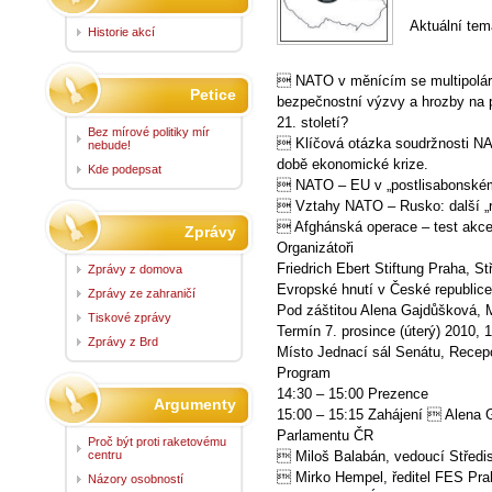
Aktuální tem
Historie akcí
 NATO v měnícím se multipolárn
Petice
bezpečnostní výzvy a hrozby na 
21. století?
Bez mírové politiky mír
 Klíčová otázka soudržnosti NAT
nebude!
době ekonomické krize.
Kde podepsat
 NATO – EU v „postlisabonském“
 Vztahy NATO – Rusko: další „r
 Afghánská operace – test akc
Zprávy
Organizátoři
Friedrich Ebert Stiftung Praha, 
Zprávy z domova
Evropské hnutí v České republice
Zprávy ze zahraničí
Pod záštitou Alena Gajdůšková,
Tiskové zprávy
Termín 7. prosince (úterý) 2010, 
Zprávy z Brd
Místo Jednací sál Senátu, Recepc
Program
14:30 – 15:00 Prezence
Argumenty
15:00 – 15:15 Zahájení  Alena
Parlamentu ČR
Proč být proti raketovému
centru
 Miloš Balabán, vedoucí Střed
 Mirko Hempel, ředitel FES Pra
Názory osobností