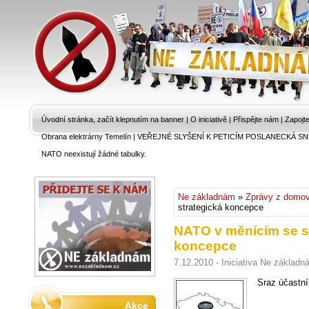
Úvodní stránka, začít klepnutím na banner
|
O iniciativě
|
Přispějte nám
|
Zapojt
Obrana elektrárny Temelín
|
VEŘEJNÉ SLYŠENÍ K PETICÍM POSLANECKÁ SN
NATO neexistují žádné tabulky.
Ne základnám
»
Zprávy z domo
strategická koncepce
NATO v měnícím se sv
koncepce
7.12.2010 - Iniciativa Ne základ
Sraz účastník
Akce