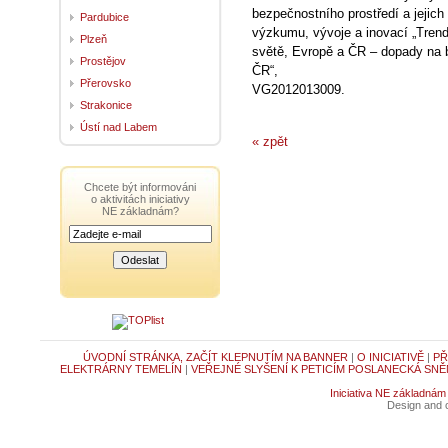
bezpečnostního prostředí a jejich
Pardubice
výzkumu, vývoje a inovací „Trend
Plzeň
světě, Evropě a ČR – dopady na 
Prostějov
ČR“,
Přerovsko
VG2012013009.
Strakonice
Ústí nad Labem
« zpět
Chcete být informováni
o aktivitách iniciativy
NE základnám?
ÚVODNÍ STRÁNKA, ZAČÍT KLEPNUTÍM NA BANNER
|
O INICIATIVĚ
|
PŘ
ELEKTRÁRNY TEMELÍN
|
VEŘEJNÉ SLYŠENÍ K PETICÍM POSLANECKÁ SNĚ
Iniciativa NE základnám
Design and c