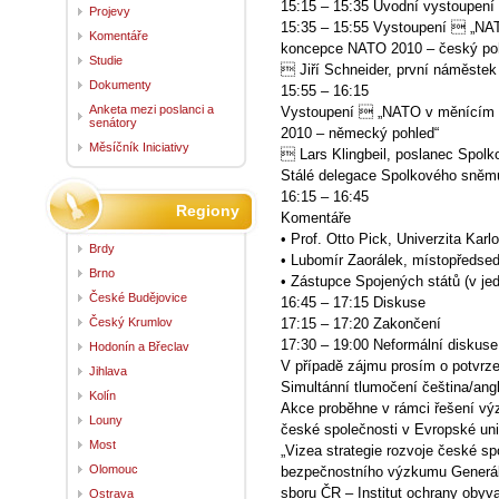
15:15 – 15:35 Úvodní vystoupení 
Projevy
15:35 – 15:55 Vystoupení  „NAT
Komentáře
koncepce NATO 2010 – český po
Studie
 Jiří Schneider, první náměstek
Dokumenty
15:55 – 16:15
Anketa mezi poslanci a
Vystoupení  „NATO v měnícím 
senátory
2010 – německý pohled“
Měsíčník Iniciativy
 Lars Klingbeil, poslanec Spolk
Stálé delegace Spolkového sně
16:15 – 16:45
Regiony
Komentáře
• Prof. Otto Pick, Univerzita Karl
Brdy
• Lubomír Zaorálek, místopředs
Brno
• Zástupce Spojených států (v je
České Budějovice
16:45 – 17:15 Diskuse
Český Krumlov
17:15 – 17:20 Zakončení
17:30 – 19:00 Neformální diskuse
Hodonín a Břeclav
V případě zájmu prosím o potvrze
Jihlava
Simultánní tlumočení čeština/ang
Kolín
Akce proběhne v rámci řešení 
Louny
české společnosti v Evropské unii
Most
„Vizea strategie rozvoje české 
Olomouc
bezpečnostního výzkumu Generáln
sboru ČR – Institut ochrany obyv
Ostrava