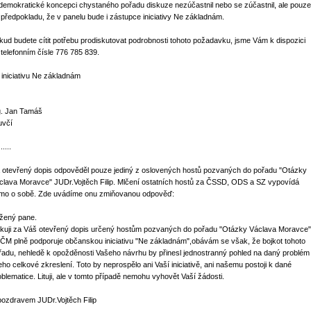
demokratické koncepci chystaného pořadu diskuze nezúčastnil nebo se zúčastnil, ale pouze
 předpokladu, že v panelu bude i zástupce iniciativy Ne základnám.
kud budete cítit potřebu prodiskutovat podrobnosti tohoto požadavku, jsme Vám k dispozici
 telefonním čísle 776 785 839.
 iniciativu Ne základnám
g. Jan Tamáš
uvčí
......
 otevřený dopis odpověděl pouze jediný z oslovených hostů pozvaných do pořadu "Otázky
clava Moravce" JUDr.Vojtěch Filip. Mlčení ostatních hostů za ČSSD, ODS a SZ vypovídá
mo o sobě. Zde uvádíme onu zmiňovanou odpověď:
žený pane.
kuji za Váš otevřený dopis určený hostům pozvaných do pořadu "Otázky Václava Moravce"
ČM plně podporuje občanskou iniciativu "Ne základnám",obávám se však, že bojkot tohoto
řadu, nehledě k opožděnosti Vašeho návrhu by přinesl jednostranný pohled na daný problém
jeho celkové zkreslení. Toto by neprospělo ani Vaší iniciativě, ani našemu postoji k dané
oblematice. Lituji, ale v tomto případě nemohu vyhovět Vaší žádosti.
pozdravem JUDr.Vojtěch Filip