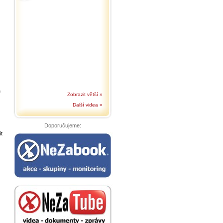
e
Zobrazit větší »
Další videa »
Doporučujeme:
it