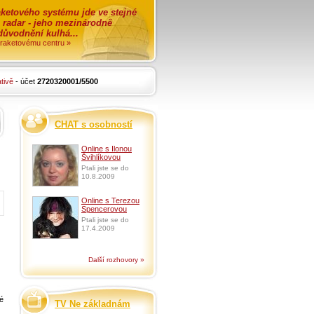
ketového systému jde ve stejné
o radar - jeho mezinárodně
zdůvodnění kulhá...
i raketovému centru »
tivě
- účet
2720320001/5500
CHAT s osobností
Online s Ilonou
Švihlíkovou
Ptali jste se do
10.8.2009
Online s Terezou
Spencerovou
Ptali jste se do
17.4.2009
Další rozhovory »
é
TV Ne základnám