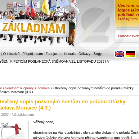
Centrum ra
logice jak
politické 
Proč být prot
Pomozte inicia
r
|
O iniciativě
|
Přispějte nám
|
Zapojte se
|
Kontakt
|
Odkazy
|
Blogy
|
YŠENÍ K PETICÍM POSLANECKÁ SNĚMOVNA 21. LISTOPADU 2023
|
V
e základnám
»
Zprávy z domova
» Otevřený dopis pozvaným hostům do pořadu Otázky
áclava Moravce (4.3.)
tevřený dopis pozvaným hostům do pořadu Otázky
áclava Moravce (4.3.)
3.2007 - NE základnám
Vážený pane,
obracíme se na Vás v záležitosti chystaného diskusního pořadu Česk
televize Otázky Václava Moravce připravovaného na tuto neděli 4.