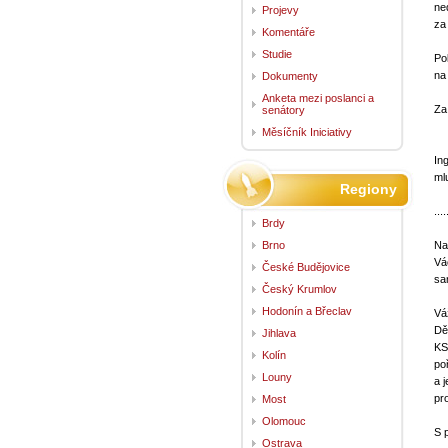
ne
Projevy
za
Komentáře
Studie
Po
na
Dokumenty
Anketa mezi poslanci a
Za
senátory
Měsíčník Iniciativy
In
ml
Regiony
....
Brdy
Brno
Na
Vá
České Budějovice
sa
Český Krumlov
Hodonín a Břeclav
Vá
Dě
Jihlava
KS
Kolín
po
Louny
a 
pr
Most
Olomouc
S 
Ostrava