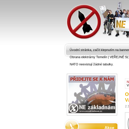
Úvodní stránka, začít klepnutím na banne
Obrana elektrárny Temelín
|
VEŘEJNÉ SL
NATO neexistují žádné tabulky.
N
V
O
V
2.
Akce