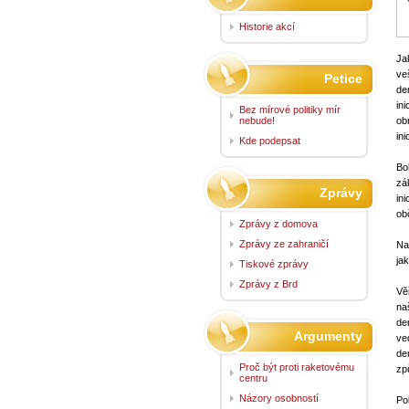
Historie akcí
Ja
ve
Petice
de
in
Bez mírové politiky mír
nebude!
ob
in
Kde podepsat
Bo
zá
Zprávy
in
ob
Zprávy z domova
Zprávy ze zahraničí
Na
ja
Tiskové zprávy
Zprávy z Brd
Vě
na
de
Argumenty
ve
de
Proč být proti raketovému
zp
centru
Názory osobností
Po