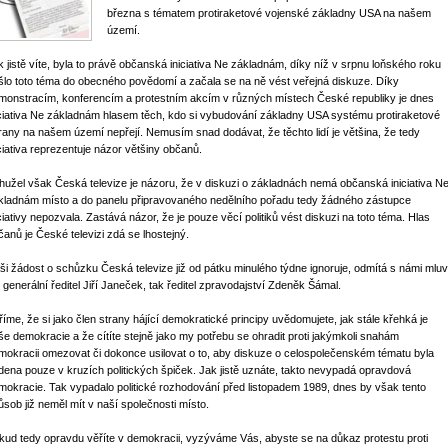
března s tématem protiraketové vojenské základny USA na našem
území.
k jistě víte, byla to právě občanská iniciativa Ne základnám, díky níž v srpnu loňského roku
šlo toto téma do obecného povědomí a začala se na ně vést veřejná diskuze. Díky
monstracím, konferencím a protestním akcím v různých místech České republiky je dnes
iciativa Ne základnám hlasem těch, kdo si vybudování základny USA systému protiraketové
rany na našem území nepřejí. Nemusím snad dodávat, že těchto lidí je většina, že tedy
iciativa reprezentuje názor většiny občanů.
hužel však Česká televize je názoru, že v diskuzi o základnách nemá občanská iniciativa N
kladnám místo a do panelu připravovaného nedělního pořadu tedy žádného zástupce
iciativy nepozvala. Zastává názor, že je pouze věcí politiků vést diskuzi na toto téma. Hlas
čanů je České televizi zdá se lhostejný.
ši žádost o schůzku Česká televize již od pátku minulého týdne ignoruje, odmítá s námi mluv
k generální ředitel Jiří Janeček, tak ředitel zpravodajství Zdeněk Šámal.
říme, že si jako člen strany hájící demokratické principy uvědomujete, jak stále křehká je
še demokracie a že cítíte stejně jako my potřebu se ohradit proti jakýmkoli snahám
mokracii omezovat či dokonce usilovat o to, aby diskuze o celospolečenském tématu byla
dena pouze v kruzích politických špiček. Jak jistě uznáte, takto nevypadá opravdová
mokracie. Tak vypadalo politické rozhodování před listopadem 1989, dnes by však tento
ůsob již neměl mít v naší společnosti místo.
kud tedy opravdu věříte v demokracii, vyzýváme Vás, abyste se na důkaz protestu proti