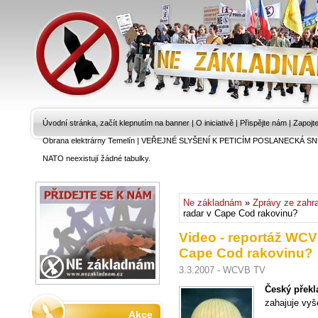
Úvodní stránka, začít klepnutím na banner
|
O iniciativě
|
Přispějte nám
|
Zapojt
Obrana elektrárny Temelín
|
VEŘEJNÉ SLYŠENÍ K PETICÍM POSLANECKÁ SN
NATO neexistují žádné tabulky.
Ne základnám
»
Zprávy ze zahra
radar v Cape Cod rakovinu?
Video - reportáž WCV
Cape Cod rakovinu?
3.3.2007 - WCVB TV
Český překl
zahajuje vyš
Akce