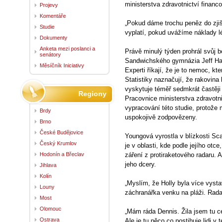
ministerstva zdravotnictví financova
Projevy
Komentáře
„Pokud dáme trochu peněz do zjiš
Studie
vyplatí, pokud uvážíme náklady l
Dokumenty
Anketa mezi poslanci a
Právě minulý týden prohrál svůj b
senátory
Sandwichského gymnázia Jeff Hay
Měsíčník Iniciativy
Experti říkají, že je to nemoc, kte
Statistiky naznačují, že rakovin
vyskytuje téměř sedmkrát častěji
Regiony
Pracovnice ministerstva zdravotnic
vypracování této studie, protože 
Brdy
uspokojivě zodpovězeny.
Brno
České Budějovice
Youngová vyrostla v blízkosti Sc
Český Krumlov
je v oblasti, kde podle jejího otc
Hodonín a Břeclav
záření z protiraketového radaru. 
jeho dcery.
Jihlava
Kolín
„Myslím, že Holly byla více vyst
Louny
záchranářka venku na pláži. Radar
Most
Olomouc
„Mám ráda Dennis. Žila jsem tu ce
Ostrava
Ale je tu něco co postihuje lidi v 