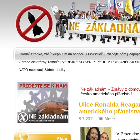
Úvodní stránka, začít klepnutím na banner
|
O iniciativě
|
Přispějte nám
|
Zapojt
Obrana elektrárny Temelín
|
VEŘEJNÉ SLYŠENÍ K PETICÍM POSLANECKÁ SN
NATO neexistují žádné tabulky.
Ne základnám
»
Zprávy z domo
česko-amerického přátelství
Ulice Ronalda Reaga
amerického přátelstv
8.7.2011 - Jiří Almer
V Praze dne 
Akce
ulice presid