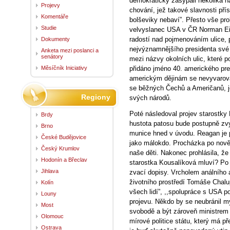
demokraticky zasypali několika 
Projevy
chování, jež takové slavnosti pří
Komentáře
bolševiky nebaví”. Přesto vše pro
Studie
velvyslanec USA v ČR Norman Ei
radostí nad pojmenováním ulice,
Dokumenty
nejvýznamnějšího presidenta své 
Anketa mezi poslanci a
senátory
mezi názvy okolních ulic, které p
Měsíčník Iniciativy
přidáno jméno 40. amerického pre
americkým dějinám se nevyvaroval
se běžných Čechů a Američanů, jes
Regiony
svých n
Poté následoval projev starostky
Brdy
hustota patosu bude postupně zvy
Brno
munice hned v úvodu. Reagan je p
České Budějovice
jako málokdo. Procházka po nově 
Český Krumlov
naše děti. Nakonec prohlásila, že
Hodonín a Břeclav
starostka Kousalíková mluví? Po 
Jihlava
zvací dopisy. Vrcholem análního a
životního prostředí Tomáše Chal
Kolín
všech lidí”, ,,spolupráce s USA p
Louny
projevu. Někdo by se neubránil my
Most
svobodě a být zároveň ministrem v 
Olomouc
mírové politice státu, který má 
Ostrava