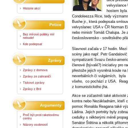
velvyslance
Historie akcí
hostem byla 
Condoleezza Rice, tedy výzmamná 
Bushe jr., která podepsala smlouv
Petice
velvyslanec USA v ČR Norman Eis
nebo ministr Tomáš Chalupa. Je 
Bez mírové politiky mír
československo - sovětského přát
nebude!
Kde podepsat
Slavnost začala v 17 hodin. Mezi p
scény jako např. Petr Gandalovič
sympatizanti Svazu česko-americk
Zprávy
členové (bývalé?) iniciativy pro ra
Zprávy z domova
přestože jejich vysněná koule na B
neverbálních či vulgárních, byl
Zprávy ze zahraničí
všeho, co pochází z USA. Reaga
Tiskové zprávy
z komunistického jha.
Zprávy z Brd
Akce se zúčastnili také aktivisté
kontra nebo Nezákladnám, kteří ch
Argumenty
pomoc Ronalda Reagana také výz
Ládina. Jejich portréty byly zobra
Proč být proti raketovému
cedulky s některými méně propag
centru
Senátor Štětina a několik příto
Názory osobností