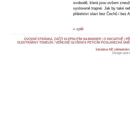
svobodě, která jsou ovšem zneuži
vysloveně trapné. Jak by také n
přátelství slaví bez Čechů i bez 
« zpět
ÚVODNÍ STRÁNKA, ZAČÍT KLEPNUTÍM NA BANNER
|
O INICIATIVĚ
|
PŘ
ELEKTRÁRNY TEMELÍN
|
VEŘEJNÉ SLYŠENÍ K PETICÍM POSLANECKÁ SNĚ
Iniciativa NE základnám
Design and c