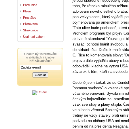
je buď skutečně nepovedený vtip,
Pardubice
toho, že rétorika minulého režimu
adorování nového velkého bratra, 
Plzeň
pan velvyslanec, který vyjádřil po
Prostějov
pojmenovaná po americkém presid
Přerovsko
“Tato ulice bude pochodeň, která 
Strakonice
Vrcholem programu byl projev Con
Ústí nad Labem
aktivisté skandovat “You've got b
svazáci ochotni bránit svobodu 
do strhání těla. Došlo k malé strk
Chcete být informováni
C. Rice to komentovala slovy: “De
o aktivitách iniciativy
projevu dále vyjádřila obavy o bu
NE základnám?
odpověděli kladně na výzvu USA k
závazek k těm, kteří na svobodu 
Osobně jsem čekal, že se Condol
“obranou svobody” o vojenské spol
včasného varování. Bývalá ministr
českým bojovníkům za amerikaniza
však své sliby a plány utajila. Češ
ve slibech věrnosti Spojeným stá
třetiny se vždy stavěly proti um
podvodu na občany USA ani nemlu
pěním ód na presidenta Reagana, 