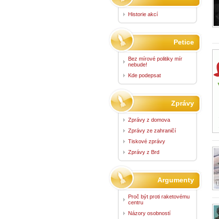
Historie akcí
Petice
Bez mírové politiky mír
nebude!
Kde podepsat
Zprávy
Zprávy z domova
Zprávy ze zahraničí
Tiskové zprávy
Zprávy z Brd
Argumenty
Proč být proti raketovému
centru
Názory osobností