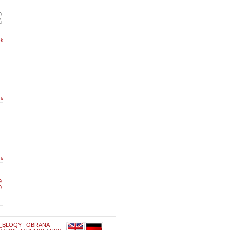
0
ů
ek
ek
ek
9
0
|
BLOGY
|
OBRANA