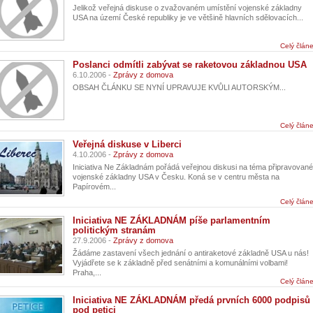
Jelikož veřejná diskuse o zvažovaném umístění vojenské základny
USA na území České republiky je ve většině hlavních sdělovacích...
Celý člán
Poslanci odmítli zabývat se raketovou základnou USA
6.10.2006 -
Zprávy z domova
OBSAH ČLÁNKU SE NYNÍ UPRAVUJE KVŮLI AUTORSKÝM...
Celý člán
Veřejná diskuse v Liberci
4.10.2006 -
Zprávy z domova
Iniciativa Ne Základnám pořádá veřejnou diskusi na téma připravované
vojenské základny USA v Česku. Koná se v centru města na
Papírovém...
Celý člán
Iniciativa NE ZÁKLADNÁM píše parlamentním
politickým stranám
27.9.2006 -
Zprávy z domova
Žádáme zastavení všech jednání o antiraketové základně USA u nás!
Vyjádřete se k základně před senátními a komunálními volbami!
Praha,...
Celý člán
Iniciativa NE ZÁKLADNÁM předá prvních 6000 podpisů
pod petici