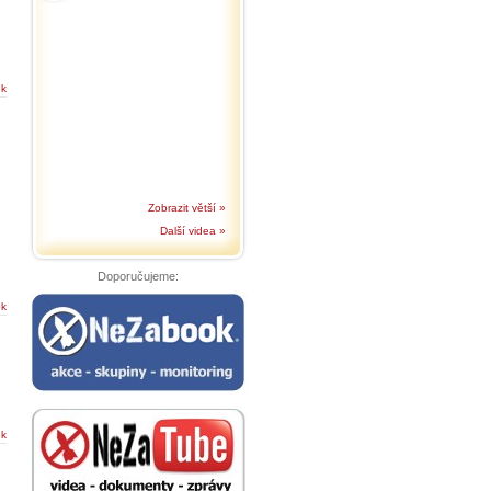
ek
Zobrazit větší »
Další videa »
Doporučujeme:
ek
ek