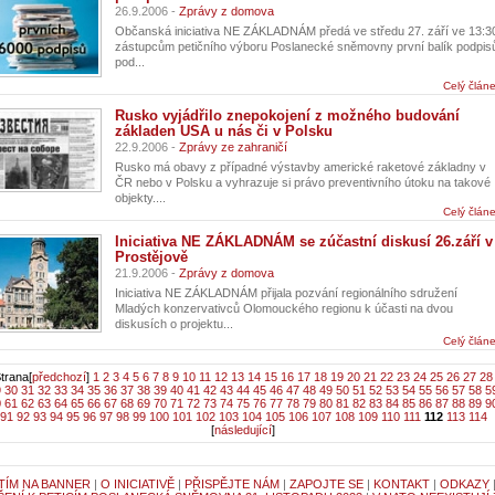
26.9.2006 -
Zprávy z domova
Občanská iniciativa NE ZÁKLADNÁM předá ve středu 27. září ve 13:3
zástupcům petičního výboru Poslanecké sněmovny první balík podpis
pod...
Celý člán
Rusko vyjádřilo znepokojení z možného budování
základen USA u nás či v Polsku
22.9.2006 -
Zprávy ze zahraničí
Rusko má obavy z případné výstavby americké raketové základny v
ČR nebo v Polsku a vyhrazuje si právo preventivního útoku na takové
objekty....
Celý člán
Iniciativa NE ZÁKLADNÁM se zúčastní diskusí 26.září v
Prostějově
21.9.2006 -
Zprávy z domova
Iniciativa NE ZÁKLADNÁM přijala pozvání regionálního sdružení
Mladých konzervativců Olomouckého regionu k účasti na dvou
diskusích o projektu...
Celý člán
trana[
předchozí
]
1
2
3
4
5
6
7
8
9
10
11
12
13
14
15
16
17
18
19
20
21
22
23
24
25
26
27
28
9
30
31
32
33
34
35
36
37
38
39
40
41
42
43
44
45
46
47
48
49
50
51
52
53
54
55
56
57
58
5
0
61
62
63
64
65
66
67
68
69
70
71
72
73
74
75
76
77
78
79
80
81
82
83
84
85
86
87
88
89
9
91
92
93
94
95
96
97
98
99
100
101
102
103
104
105
106
107
108
109
110
111
112
113
114
[
následující
]
TÍM NA BANNER
|
O INICIATIVĚ
|
PŘISPĚJTE NÁM
|
ZAPOJTE SE
|
KONTAKT
|
ODKAZY