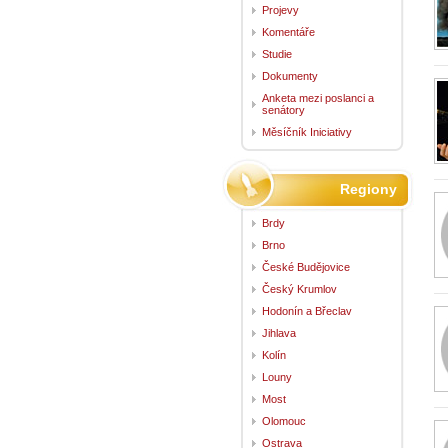
Projevy
Komentáře
Studie
Dokumenty
Anketa mezi poslanci a
senátory
Měsíčník Iniciativy
Regiony
Brdy
Brno
České Budějovice
Český Krumlov
Hodonín a Břeclav
Jihlava
Kolín
Louny
Most
Olomouc
Ostrava