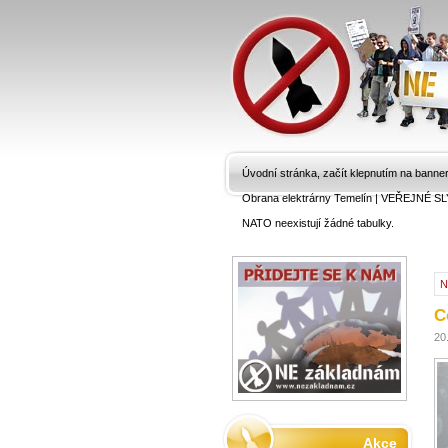
Úvodní stránka, začít klepnutím na banne
Obrana elektrárny Temelín
|
VEŘEJNÉ SL
NATO neexistují žádné tabulky.
N
C
20
Akce