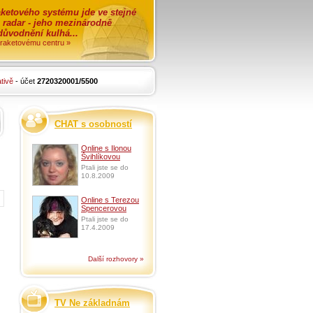
ketového systému jde ve stejné
o radar - jeho mezinárodně
zdůvodnění kulhá...
i raketovému centru »
tivě
- účet
2720320001/5500
CHAT s osobností
Online s Ilonou
Švihlíkovou
Ptali jste se do
10.8.2009
Online s Terezou
Spencerovou
Ptali jste se do
17.4.2009
Další rozhovory »
TV Ne základnám