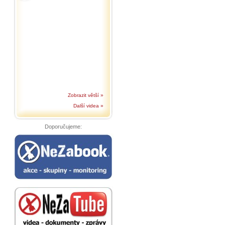
Zobrazit větší »
Další videa »
Doporučujeme: