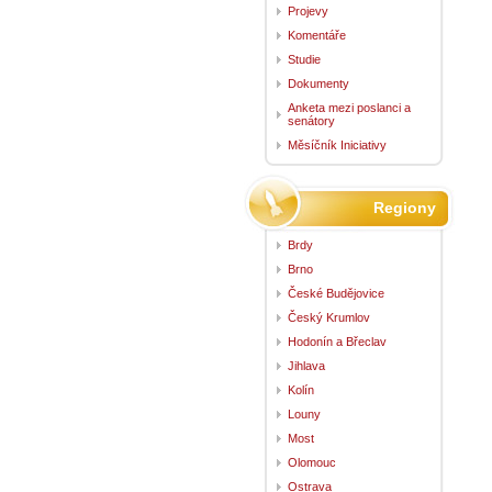
Projevy
Komentáře
Studie
Dokumenty
Anketa mezi poslanci a
senátory
Měsíčník Iniciativy
Regiony
Brdy
Brno
České Budějovice
Český Krumlov
Hodonín a Břeclav
Jihlava
Kolín
Louny
Most
Olomouc
Ostrava