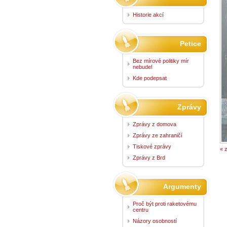
Historie akcí
Petice
Bez mírové politiky mír
nebude!
Kde podepsat
Zprávy
Zprávy z domova
Zprávy ze zahraničí
Tiskové zprávy
« 
Zprávy z Brd
Argumenty
Proč být proti raketovému
centru
Názory osobností