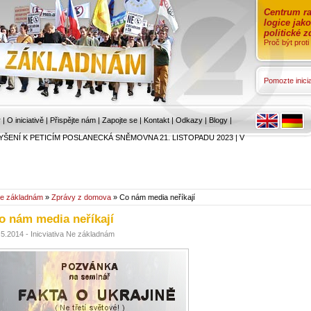
Centrum ra
logice jak
politické 
Proč být prot
Pomozte inicia
r
|
O iniciativě
|
Přispějte nám
|
Zapojte se
|
Kontakt
|
Odkazy
|
Blogy
|
YŠENÍ K PETICÍM POSLANECKÁ SNĚMOVNA 21. LISTOPADU 2023
|
V
e základnám
»
Zprávy z domova
» Co nám media neříkají
o nám media neříkají
.5.2014 - Inicviativa Ne základnám