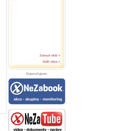
Zobrazit větší »
Další videa »
Doporučujeme:
,