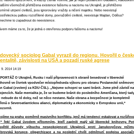
bez našeho upozornění, si každý čtenář všimne, jak je nejen poslancem Gabalem, Kalouske
dalšími všemožně přehlížena existence fašismu a nacismu na Ukrajině, je přehlíženo
smírné utrpení civilistů, jsou ignorovány vraždy a ničení majetku. Nebo neexistují
lostřeleckou palbou rozstřílené domy, povraždění civilisté, neexistuje Majdan, Oděsa?
nechme to zapadnout do neexistence.
ávem máme za to, že je jedná o otevřenou podporu fašismu a nacismu!
idovecký sociolog Gabal vyrazil do regionu. Hovořil o česk
entalitě, závislosti na USA a pozadí ruské agrese
. 9. 2014 14:19
PORTÁŽ O Ukrajině, Rusku i naší připravenosti k obraně besedoval v liberecké
ihovně ve čtvrtek vpodvečer místopředseda výboru pro obranu Poslanecké sněmovn
an Gabal (zvolený za KDU-ČSL). „Nejsme schopni se sami bránit. Jsme plně závislí na
ojencích. Naše mentalita je, že se budeme bránit do posledního Američana, který tad
e nebude do té doby, než se něco nestane. Naše obrana a bezpečnost je kompletně
řená o Severoatlantickou alianci, diplomaticky a ekonomicky o Evropskou unii,“
ozornil.
tojíme na prahu poměrně masivního konfliktu, jenž má tendenci eskalovat a rozšiřov
,“ řekl Gabal úvodem přítomným, kteří zaplnili malý sál liberecké knihovny. Po
světlil důvody výbuchu nespokojenosti Ukrajinců proti Janukovyčovu režimu
brovská korupce, oligarchizace a na poslední chvíli odmítnutí podpisu asociač