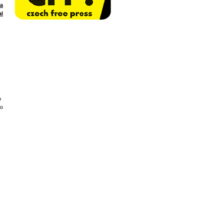
na
al
o
ko