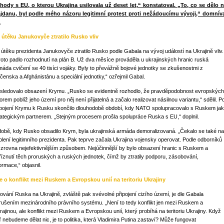
hody s EU, o kterou Ukrajina usilovala už deset let,“ konstatoval. „To, co se dělo 
jdanu, byl podle mého názoru legitimní protest proti nežádoucímu vývoji,“ domnív
.
 útěku Janukovyče ztratilo Rusko vliv
 útěku prezidenta Janukovyče ztratilo Rusko podle Gabala na vývoj událostí na Ukrajině vliv.
roto padlo rozhodnutí na plán B. Už dva měsíce prováděla u ukrajinských hranic ruská
máda cvičení se 40 tisíci vojáky. Byly to převážně bojové jednotky se zkušenostmi z
čenska a Afghánistánu a speciální jednotky,“ ozřejmil Gabal.
sledovalo obsazení Krymu. „Rusko se evidentně rozhodlo, že pravděpodobnost evropských
orem poblíž jeho území pro něj není přijatelná a začalo realizovat násilnou variantu,“ sdělil. P
ipojení Krymu k Rusku skončilo dlouhodobě období, kdy NATO spolupracovalo s Ruskem ja
rategickým partnerem. „Stejným procesem prošla spolupráce Ruska s EU,“ doplnil.
době, kdy Rusko obsadilo Krym, byla ukrajinská armáda demoralizovaná. „Čekalo se také na
olení legitimního prezidenta. Pak teprve začala Ukrajina vojensky operovat. Podle odborníků
 zrovna nejefektivnějším způsobem. Nejúčinnější by bylo obsazení hranic s Ruskem a
říznutí těch proruských a ruských jednotek, čímž by ztratily podporu, zásobování,
ormace,“ objasnil.
e o konflikt mezi Ruskem a Evropskou unií na teritoriu Ukrajiny
ování Ruska na Ukrajině, zvláště pak svévolné připojení cizího území, je dle Gabala
rušením mezinárodního právního systému. „Není to tedy konflikt jen mezi Ruskem a
rajinou, ale konflikt mezi Ruskem a Evropskou unií, který probíhá na teritoriu Ukrajiny. Když
ď nebudeme dělat nic, je to politika, která Vladimira Putina zastaví? Může fungovat