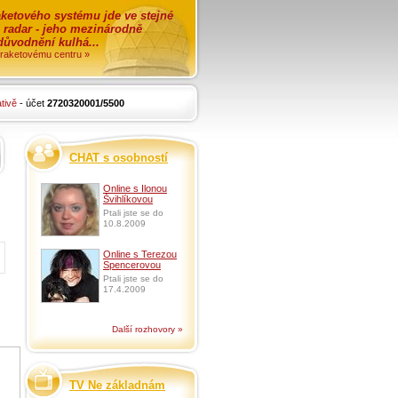
ketového systému jde ve stejné
o radar - jeho mezinárodně
zdůvodnění kulhá...
i raketovému centru »
tivě
- účet
2720320001/5500
CHAT s osobností
Online s Ilonou
Švihlíkovou
Ptali jste se do
10.8.2009
Online s Terezou
Spencerovou
Ptali jste se do
17.4.2009
Další rozhovory »
TV Ne základnám