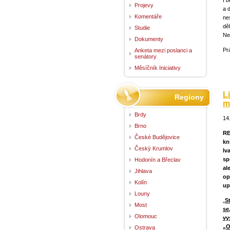
I 
Projevy
a 
Komentáře
ne
dě
Studie
Ne
Dokumenty
Pr
Anketa mezi poslanci a
senátory
Měsíčník Iniciativy
L
Regiony
m
Brdy
14
Brno
RE
České Budějovice
kn
Český Krumlov
Iv
sp
Hodonín a Břeclav
al
Jihlava
op
Kolín
up
Louny
„
S
Most
se
Olomouc
vy
„O
Ostrava