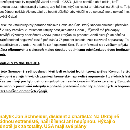
razně projevuje i v nejsilnější vládní straně – ČSSD. „Nikdo nemůže chtít od lidí, kteří
ravujou auta, nebo pracují v bance, aby řešili to, když se ruská armáda valí na Ukrajinu. To j
povědnost politiků. Ale považuji za hodně důležité, aby věděli, o co se snažíme a pokoušíme,
větlil Gabal.
 diskuze vstoupil bývalý poradce Václava Havla Jan Šolc, který shodou okolností před více
ž 20 lety zastával v Parlamentu stejný post jako dnes Gabal. „Příjemně mě překvapily
jnovější výzkumy společnosti CVVM, podle kterých 75 procent Čechů sledujících dění na
rajině hodnotí negativně ruské počínání a 78 procent jich odsuzuje takzvané separatisty. To
 spadl kámen ze srdce. Aspoň že tak,“ upozornil Šolc.
Tuto informaci s povděkem přijala
tšina přítomných a s alespoň malou špetkou optimismu odcházela po dvou hodinác
mů.
projevu v PS dne 10.9.2014
v této Sněmovně sedí poslanci, kteří byli ochotni legitimizovat anšlus Krymu. I v té
ěmovně a v jejích lavicích zaznívají kremelské nepravdivé argumenty. I z vládních lav
čas zaznívají pochybnosti o smysluplnosti sankcionování Ruska ze strany Evrops
ie nebo o posilování integrity a potřebě posilování integrity a obranných schopnos
TO a našich obranných výdajů.
nalytik Jan Schneider, disident a chartista: Na Ukrajině
ládnou extremisté, naši šílenci ani nepípnou. Hýkají o
ednotě jak za totality. USA mají své plány