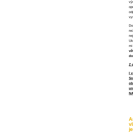
vý
op
od
vys
Do
ne
ne
Uk
mi
vě
do
Z 
I 
Sn
ob
un
NA
A
v
j