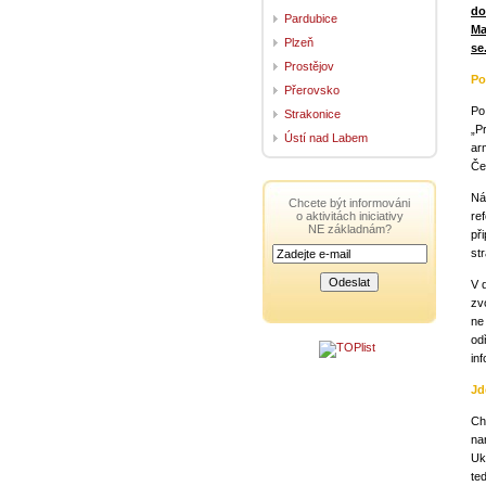
do
Pardubice
Ma
Plzeň
se
Prostějov
Po
Přerovsko
Po
Strakonice
„P
Ústí nad Labem
ar
Če
Ná
Chcete být informováni
o aktivitách iniciativy
ref
NE základnám?
př
st
V 
zv
ne
od
inf
Jd
Ch
na
Uk
te