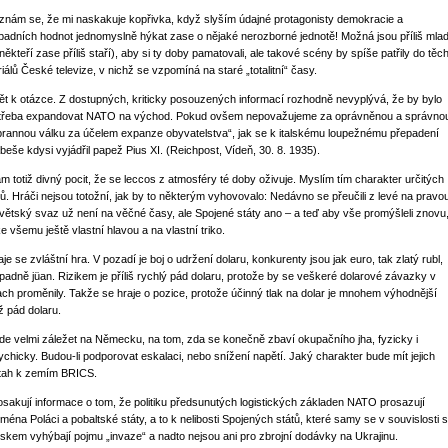
iznám se, že mi naskakuje kopřivka, když slyším údajné protagonisty demokracie a
padních hodnot jednomyslně hýkat zase o nějaké nerozborné jednotě! Možná jsou příliš mlad
 někteří zase příliš staří), aby si ty doby pamatovali, ale takové scény by spíše patřily do těc
riálů České televize, v nichž se vzpomíná na staré „totalitní“ časy.
ět k otázce. Z dostupných, kriticky posouzených informací rozhodně nevyplývá, že by bylo
třeba expandovat NATO na východ. Pokud ovšem nepovažujeme za oprávněnou a správno
brannou válku za účelem expanze obyvatelstva“, jak se k italskému loupežnému přepadení
beše kdysi vyjádřil papež Pius XI. (Reichpost, Vídeň, 30. 8. 1935).
m totiž divný pocit, že se leccos z atmosféry té doby oživuje. Myslím tím charakter určitých
jů. Hráči nejsou totožní, jak by to některým vyhovovalo: Nedávno se přeučili z levé na pravo
větský svaz už není na věčné časy, ale Spojené státy ano – a teď aby vše promýšleli znovu
ke všemu ještě vlastní hlavou a na vlastní triko.
je se zvláštní hra. V pozadí je boj o udržení dolaru, konkurenty jsou jak euro, tak zlatý rubl,
ípadně jüan. Rizikem je příliš rychlý pád dolaru, protože by se veškeré dolarové závazky v
ach proměnily. Takže se hraje o pozice, protože účinný tlak na dolar je mnohem výhodnější
ž pád dolaru.
de velmi záležet na Německu, na tom, zda se konečně zbaví okupačního jha, fyzicky i
ychicky. Budou-li podporovat eskalaci, nebo snížení napětí. Jaký charakter bude mít jejich
tah k zemím BRICS.
osakují informace o tom, že politiku předsunutých logistických základen NATO prosazují
jména Poláci a pobaltské státy, a to k nelibosti Spojených států, které samy se v souvislosti s
skem vyhýbají pojmu „invaze“ a nadto nejsou ani pro zbrojní dodávky na Ukrajinu.