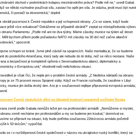
zinárodní obchod v podmínkách kolapsu mezinárodního práva? Podle mě ne,“ uvedl Gabal.
dyž se někdo rozhodne používat sílu, zastaví ho opět jen síla. Je otázka, jestli musí být nutn
jenská, či postačí ta ekonomická,“ doplnil.
k obrátil pozornost k České republice a její schopnosti obrany. „Co se stane, když bude
tuace ještě více eskalovat? Dokážeme se případně ubránit?“ zeptal se místopředseda výbor
o obranu Parlamentu. „Podle mě ani ne dva týdny. Máme zásoby munice na týden až deset
í. Měli bychom přitom podle požadavku NATO mít zásoby na 30 dní než začne alianční
sobování,“ upozornil.
ejsme schopni se bránit. Jsme plně závislí na spojencích. Naše mentalita je, že se budeme
ánit do posledního Američana, který tady ale nebude do té doby, než se něco nestane. Naše
rana a bezpečnost je kompletně opřená o Severoatlantickou alianci, diplomaticky a
onomicky o Evropskou unii,“ ohodnotil naši nelichotivou situaci.
ravedlivé je však říci, že nejde jen o problém české armády. „Z hlediska nákladů na obranu
ropy je ze 75 procent nesou Spojené státy. Když se Francie rozhodla, že zasáhne v Libyi
tecky, munice jim došla druhý den. A to je v současnosti nejlépe připravená evropská armáda,
asnil.
 procent Čechů sledujících dění na Ukrajině hodnotí negativně počínání Ruska
rana země podle Gabala nemůže ležet jen na profesionální armádě. „Nemůžeme si myslet,
 obranu země necháme jen profesionálům a my se budeme jen koukat,“ domníval se.
usíme se připravit na situaci, kdy bude potřeba současnou 22tisícovou armádu početně
ýšit k 50 tisícům,“ vypočítal.
uvilo se i o rozštěpenosti české společnosti v názoru na ukrajinsko-ruský konflikt, který se