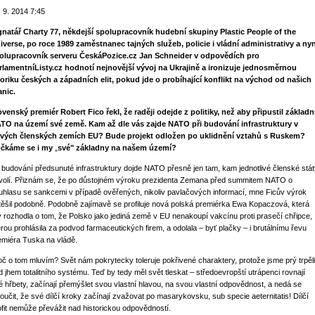
. 9. 2014 7:45
gnatář Charty 77, někdejší spolupracovník hudební skupiny Plastic People of the
iverse, po roce 1989 zaměstnanec tajných služeb, policie i vládní administrativy a nyn
olupracovník serveru ČeskáPozice.cz Jan Schneider v odpovědích pro
rlamentníListy.cz hodnotí nejnovější vývoj na Ukrajině a ironizuje jednosměrnou
toriku českých a západních elit, pokud jde o probíhající konflikt na východ od našich
anic.
ovenský premiér Robert Fico řekl, že raději odejde z politiky, než aby připustil základ
TO na území své země. Kam až dle vás zajde NATO při budování infrastruktury v
vých členských zemích EU? Bude projekt odložen po uklidnění vztahů s Ruskem?
čkáme se i my
„
své" základny na našem území?
i budování předsunuté infrastruktury dojde NATO přesně jen tam, kam jednotlivé členské stá
volí. Přiznám se, že po důstojném výroku prezidenta Zemana před summitem NATO o
uhlasu se sankcemi v případě ověřených, nikoliv pavlačových informací, mne Ficův výrok
těšil podobně. Podobně zajímavě se profiluje nová polská premiérka Ewa Kopaczová, která
ý rozhodla o tom, že Polsko jako jediná země v EU nenakoupí vakcínu proti prasečí chřipce,
erou prohlásila za podvod farmaceutických firem, a odolala – byť plačky – i brutálnímu řevu
emiéra Tuska na vládě.
oč o tom mluvím? Svět nám pokrytecky toleruje pokřivené charaktery, protože jsme prý trpěli
d jhem totalitního systému. Teď by tedy měl svět tleskat – středoevropští utrápenci rovnají
é hřbety, začínají přemýšlet svou vlastní hlavou, na svou vlastní odpovědnost, a nedá se
loučit, že své dílčí kroky začínají zvažovat po masarykovsku, sub specie aeternitatis! Dílčí
ofit nemůže převážit nad historickou odpovědností.