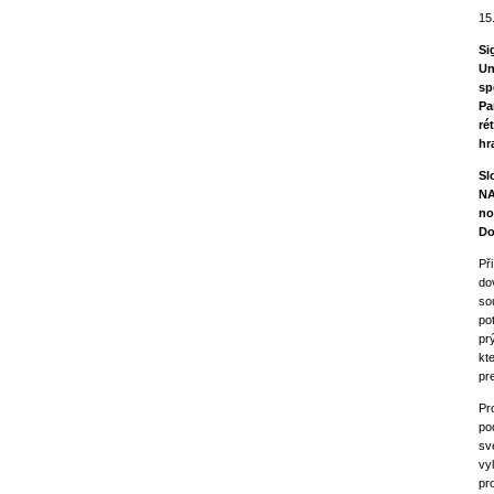
15
Si
Un
sp
Pa
ré
hr
Sl
NA
no
Do
Př
do
so
po
pr
kt
pr
Pr
po
sv
vy
pr