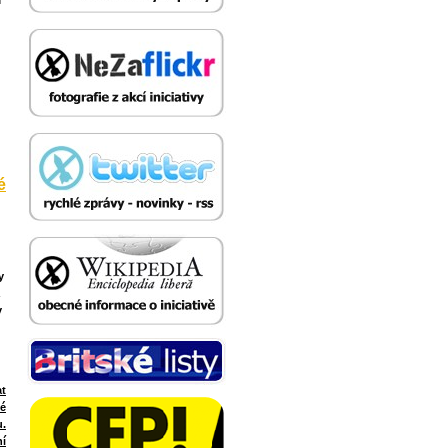
m
é
y
y
at
té
.
ní