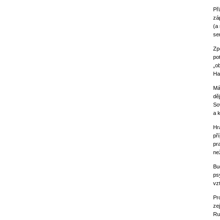
Př
zá
(a
se
Zp
po
„o
Ha
Má
dě
So
a 
Hra
př
pr
ne
Bu
ps
vz
Pr
ze
Ru