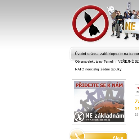
Úvodní stránka, začít klepnutím na banne
Obrana elektrárny Temelín
|
VEŘEJNÉ SL
NATO neexistují žádné tabulky.
N
s
Z
s
15
Akce