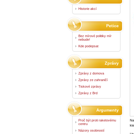
Historie akcí
Petice
Bez mírové politiky mír
nebude!
Kde podepsat
Zprávy
Zprávy z domova
Zprávy ze zahraničí
Tiskové zprávy
Zprávy z Brd
Argumenty
Proč být proti raketovému
Na
centru
kt
Názory osobností