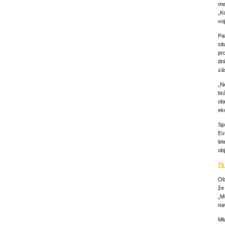
me
„K
vo
Pa
si
pr
dn
zá
„N
br
ob
ek
Sp
Ev
le
obj
75
Ob
že
„M
nav
Ml