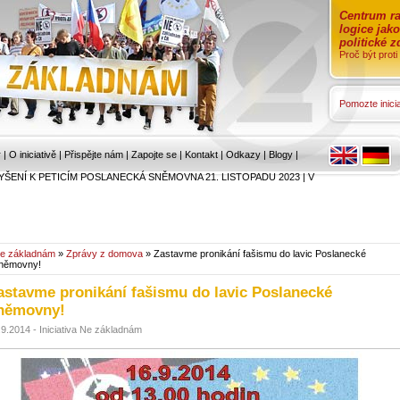
Centrum ra
logice jak
politické 
Proč být prot
Pomozte inicia
r
|
O iniciativě
|
Přispějte nám
|
Zapojte se
|
Kontakt
|
Odkazy
|
Blogy
|
YŠENÍ K PETICÍM POSLANECKÁ SNĚMOVNA 21. LISTOPADU 2023
|
V
e základnám
»
Zprávy z domova
» Zastavme pronikání fašismu do lavic Poslanecké
němovny!
astavme pronikání fašismu do lavic Poslanecké
němovny!
.9.2014 - Iniciativa Ne základnám