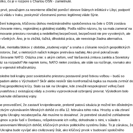
etko, čo je v rozpore s Chartou OSN - zamietnuté.
 prvé, považujem za nesmierne dôležité pomôcť obnove štátnych inštitúcii v Líbyi, podporiť
vú vládu v Iraku, poskytnúť všestrannú pomoc legitímnej vláde Sýrie.
žení kolegovia, kľúčovou úlohou medzinárodného spoločenstva na čele s OSN zostáva
chovanie mieru, regionálnej a globálnej stability. Podľa nášho názoru, by sa mala zamerať na
rmovanie priestoru rovnakej a nedeliteľnej bezpečnosti, bezpečnosti nie pre vyvolených, ale
e všetkých. Áno, je to zložitá, ťažká, dlhodobá práca, ale neexistuje žiadna alternatíva.
šak, mentalita blokov z obdobia „studenej vojny" a snaha o získanie nových geopolitických
iestorov, žiaľ, u niektorých našich kolegov pretrváva naďalej. Ako prvé pokračovalo
zširovanie NATO. Otázka znie: s akým cieľom, veď Varšavská zmluva zanikla a Sovietsky
äz sa rozpadol? Ale napriek tomu, NATO nielen zostáva, ale stále sa rozširuje, rovnako ako
ho vojenské infraštruktúry.
sledne boli krajiny post sovietskeho priestoru postavené pred ľstivou voľbou – budú so
padom alebo s Východom? Skôr alebo neskôr táto konfrontačná logika sa musela zvrtnúť do
žnej geopolitickej krízy. Stalo sa tak na Ukrajine, kde zneužili nespokojnosť veľkej časti
yvateľstva z existujúcej vlády a zvonku vyprovokovali ozbrojený prevrat. Výsledkom bolo
puknutie občianskej vojny.
e presvedčení, že zastaviť krviprelievanie, prelomiť patovú situáciu je možné len dôsledným
ctivým vykonávaním Minských dohôd zo dňa 12. februára tohto roka. Hrozby a sila zbraní
tegritu Ukrajiny nezabezpečia. Ale musíme to dosiahnuť. Je potrebné skutočné zohľadnenie
ujmov a práv ľudí v Donbasu, rešpektovanie ich voľby, dohodnutie s nimi, v súlade s
tanoveniami Minských dohôd, kľúčových prvkov politického systému štátu. To je zárukou, ž
 Ukrajina bude vyvíjať ako civilizovaný štát, ako kľúčový prvok v budovaní spoločného