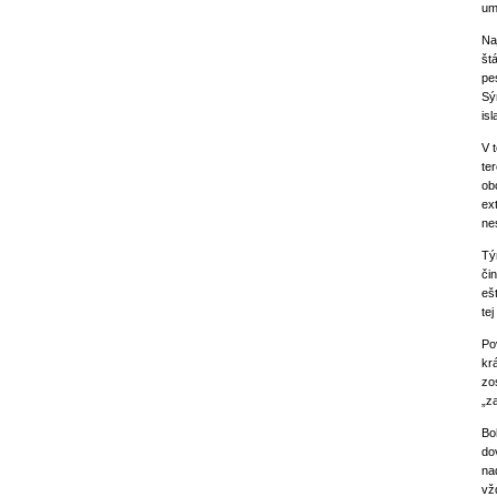
um
Na
št
pe
Sý
is
V 
te
ob
ex
ne
Tý
či
eš
te
Po
kr
zo
„z
Bo
dov
na
vž