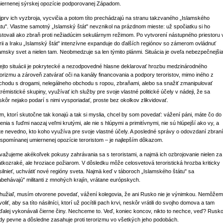
iernenej sýrskej opozície podporovanej Západom.
jprv ich vyzbroja, vycvičia a potom títo prechádzajú na stranu takzvaného „Islamského
átu". Vlastne samotný „Islamský štát" nevznikol na prázdnom mieste: už spočiatku si ho
stovali ako zbraň proti nežiadúcim sekulárnym režimom. Po vytvorení nástupného priestoru 
rii a Iraku „Islamský štát" intenzívne expanduje do ďalších regiónov so zámerom ovládnuť
lamsky svet a nielen tam. Neobmedzuje sa len týmito plánmi. Situácia je oveľa nebezpečnejšia
tejto situácii je pokrytecké a nezodpovedné hlasne deklarovať hrozbu medzinárodného
rorizmu a zároveň zatvárať oči na kanály financovania a podpory teroristov, mimo iného z
chodu s drogami, nelegálneho obchodu s ropou, zbraňami, alebo sa snažiť zmanipulovať
trémistické skupiny, využívať ich služby pre svoje vlastné politické účely v nádeji, že sa
skôr nejako podarí s nimi vysporiadať, proste bez okolkov zlikvidovať.
m, ktorí skutočne tak konajú a tak si myslia, chcel by som povedať: vážení páni, máte čo do
nenia s ľuďmi naozaj veľmi krutými, ale nie s hlúpymi a primitívnymi, nie sú hlúpejší ako vy, a
te nevedno, kto koho využíva pre svoje vlastné účely. A posledné správy o odovzdaní zbraní
j spomínanej umiernenej opozície teroristom – je najlepším dôkazom.
važujeme akékoľvek pokusy zahrávania sa s teroristami, a najmä ich ozbrojovanie nielen za
átkozraké, ale hroziace požiarom. V dôsledku môže celosvetová teroristická hrozba kriticky
silnieť, uchvátiť nové regióny sveta. Najmä keď v táboroch „Islamského štátu" sa
abehávajú" militanti z mnohých krajín, vrátane európskych.
hužiaľ, musím otvorene povedať, vážení kolegovia, že ani Rusko nie je výnimkou. Nemôže
oliť, aby sa títo násilníci, ktorí už pocítili pach krvi, neskôr vrátili do svojho domova a tam
ďalej vykonávali čierne činy. Nechceme to. Veď, koniec koncov, nikto to nechce, veď? Rusk
dy pevne a dôsledne zasahuje proti terorizmu vo všetkých jeho podobách.