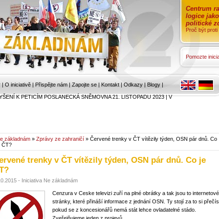
Centrum ra
logice jak
politické 
Proč být prot
Pomozte inicia
r
|
O iniciativě
|
Přispějte nám
|
Zapojte se
|
Kontakt
|
Odkazy
|
Blogy
|
YŠENÍ K PETICÍM POSLANECKÁ SNĚMOVNA 21. LISTOPADU 2023
|
V
e základnám
»
Zprávy ze zahraničí
» Červené trenky v ČT vítězily týden, OSN pár dnů. Co
e ČT?
ervené trenky v ČT vítězily týden, OSN pár dnů. Co je
T?
10.2015 - Iniciativa Ne základnám
Cenzura v Ceske televizi zuří na plné obrátky a tak jsou to internetové
stránky, které přináší informace z jednání OSN. Ty stojí za to si přečís
pokud se z koncesionářů nemá stát lehce ovladatelné stádo.
Zveřejňujeme jeden z projevů.