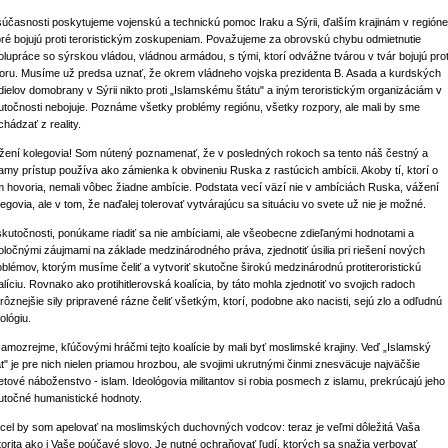
súčasnosti poskytujeme vojenskú a technickú pomoc Iraku a Sýrii, ďalším krajinám v regióne
oré bojujú proti teroristickým zoskupeniam. Považujeme za obrovskú chybu odmietnutie
olupráce so sýrskou vládou, vládnou armádou, s tými, ktorí odvážne tvárou v tvár bojujú prot
roru. Musíme už predsa uznať, že okrem vládneho vojska prezidenta B. Asada a kurdských
dielov domobrany v Sýrii nikto proti „Islamskému štátu" a iným teroristickým organizáciám v
utočnosti nebojuje. Poznáme všetky problémy regiónu, všetky rozpory, ale mali by sme
chádzať z reality.
žení kolegovia! Som nútený poznamenať, že v posledných rokoch sa tento náš čestný a
iamy prístup používa ako zámienka k obvineniu Ruska z rastúcich ambícii. Akoby tí, ktorí o
m hovoria, nemali vôbec žiadne ambície. Podstata vecí väzí nie v ambíciách Ruska, vážení
legovia, ale v tom, že naďalej tolerovať vytvárajúcu sa situáciu vo svete už nie je možné.
skutočnosti, ponúkame riadiť sa nie ambíciami, ale všeobecne zdieľanými hodnotami a
oločnými záujmami na základe medzinárodného práva, zjednotiť úsilia pri riešení nových
oblémov, ktorým musíme čeliť a vytvoriť skutočne širokú medzinárodnú protiteroristickú
alíciu. Rovnako ako protihitlerovská koalícia, by táto mohla zjednotiť vo svojich radoch
jrôznejšie sily pripravené rázne čeliť všetkým, ktorí, podobne ako nacisti, sejú zlo a odľudnú
ológiu.
samozrejme, kľúčovými hráčmi tejto koalície by mali byť moslimské krajiny. Veď „Islamský
át" je pre nich nielen priamou hrozbou, ale svojimi ukrutnými činmi znesväcuje najväčšie
etové náboženstvo - islam. Ideológovia militantov si robia posmech z islamu, prekrúcajú jeho
utočné humanistické hodnoty.
cel by som apelovať na moslimských duchovných vodcov: teraz je veľmi dôležitá Vaša
torita ako i Vaše poúčavé slovo. Je nutné ochraňovať ľudí, ktorých sa snažia verbovať