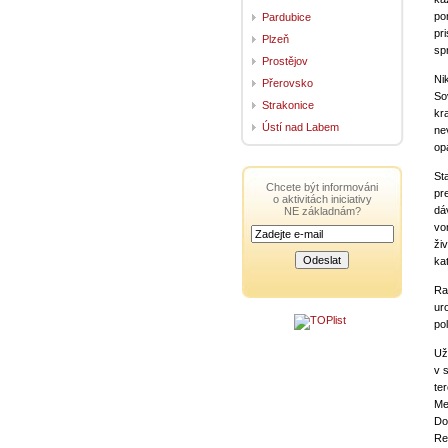
po
Pardubice
pr
Plzeň
sp
Prostějov
Ni
Přerovsko
So
Strakonice
kr
Ústí nad Labem
ne
op
St
Chcete být informováni
pr
o aktivitách iniciativy
dá
NE základnám?
vo
ži
ka
Ra
ur
po
Už
v 
te
Med
Do
Re