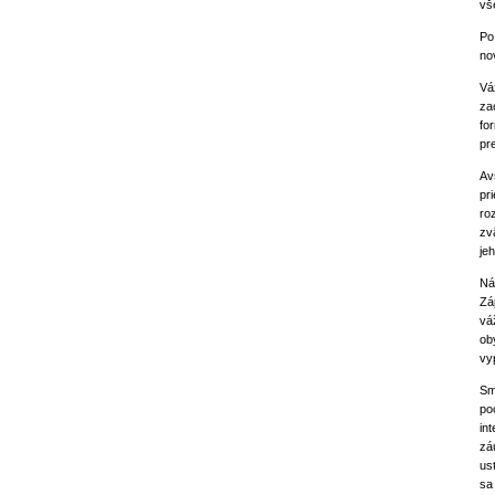
vš
Po
no
Vá
za
fo
pr
Av
pr
ro
zv
je
Ná
Zá
vá
ob
vy
Sm
po
in
zá
us
sa