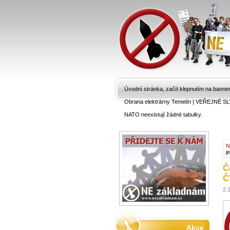
Úvodní stránka, začít klepnutím na banne
Obrana elektrárny Temelín
|
VEŘEJNÉ SL
NATO neexistují žádné tabulky.
N
j
Č
Č
2.
Akce