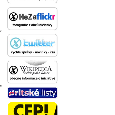
ať
om