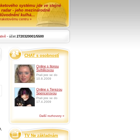
ketového systému jde ve stejné
o radar - jeho mezinárodně
zdůvodnění kulhá...
i raketovému centru »
tivě
- účet
2720320001/5500
CHAT s osobností
Online s Ilonou
Švihlíkovou
Ptali jste se do
10.8.2009
Online s Terezou
Spencerovou
Ptali jste se do
17.4.2009
Další rozhovory »
t,
TV Ne základnám