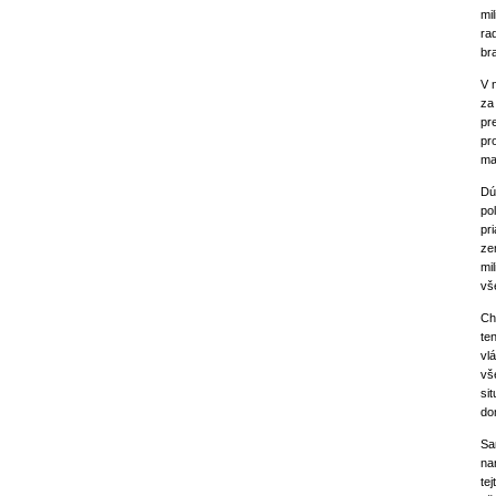
mi
ra
br
V 
za
pr
pr
ma
Dú
po
pr
ze
mi
vš
Ch
te
vl
vš
si
do
Sa
na
te