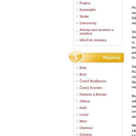
Projevy
Po
Komentáře
ne
Studie
št
Dokumenty
me
Anketa mezi poslanci a
Vš
senátory
do
Měsíčník Iniciativy
si,
br
po
Regiony
Or
Sa
Brdy
Ru
Brno
vš
České Budějovice
Sp
me
Český Krumlov
Hodonín a Břeclav
Bu
Jihlava
st
na
Kolín
zv
Louny
sl
Most
Mi
Olomouc
za
Ostrava
ka