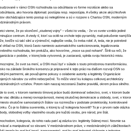
sudzované v rámci OSN rozhodnutia sa odsúhlasia vo forme rezolúcie alebo sa
odsúhlasia, ako hovoria diplomati: postúpia resp. nepostúpia. A všetky akcie akýchkoľvek
átov obchádzajúce tento postup sú nelegitímne a sú v rozpore s Chartou OSN, moderným
dzinárodným právom.
etci vieme, že po skončení „studenej vojny" – všetci to vedia, - že vo svete vzniklo jediné
minujúce centrum. A vtedy tí, ktorí sa ocitli na vrchole tejto pyramídy, mali pokušenie namýšľ
 že, keďže sú takí silní a výnimoční, najlepšie vedia, čo treba robiť. A, teda, nie je potrebné
ať ohľad na OSN, ktorá často namiesto automatického sankcionovania, legalizovania
trebného rozhodnutia, len prekáža, ako hovoríme, „moce sa pod nohami". Šírili sa reči, že
ganizácia v podobe, v ktorej bola vytvorená, je zastaraná, splnila svoju historickú misiu.
mozrejme, že svet sa mení, a OSN musí byť v súlade s touto prirodzenou transformáciou.
sko na základe širokého konsenzu je pripravené k tejto práci na ďalšom rozvoji OSN so
etkými partnermi, ale považujeme pokusy o oslabenie autority a legitimity Organizácie
ojených národov za veľmi nebezpečné. To môže viesť ku kolapsu celkovej architektúry
dzinárodných vzťahov. Potom nám naozaj nezostanú žiadne pravidlá, okrem práva silného.
de to svet, v ktorom namiesto tímovej práce budú dominovať sebectvo, svet, v ktorom bude
ále viac diktátu a menej rovnoprávnosti, menej skutočnej demokracie a slobody, svet, v ktor
miesto skutočne samostatných štátov sa rozmnožia v podstate protektoráty, kontrolované
onku. Čo je to štátna suverenita, o ktorej tu už kolegovia hovorili? To je v prvom rade otázka
obody, slobodnej voľby vlastného osudu pre každú osobu, pre národ, pre štát.
mochodom, kolegovia, do tohto radu patrí aj otázka tzv. legitimity štátnej moci. Nesmie sa
hrávať a manipulovať so slovami. V medzinárodnom práve, v medzinárodných záležitostiach
ždý termín by mal byť jasný, transparentný, mal by mať jednotné chápanie a jednotne