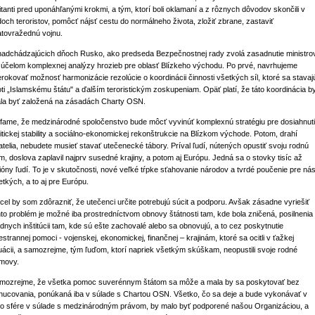
litanti pred uponáhľanými krokmi, a tým, ktorí boli oklamaní a z rôznych dôvodov skončili v
doch teroristov, pomôcť nájsť cestu do normálneho života, zložiť zbrane, zastaviť
atovražednú vojnu.
nadchádzajúcich dňoch Rusko, ako predseda Bezpečnostnej rady zvolá zasadnutie ministro
 účelom komplexnej analýzy hrozieb pre oblasť Blízkeho východu. Po prvé, navrhujeme
erokovať možnosť harmonizácie rezolúcie o koordinácii činnosti všetkých síl, ktoré sa stavaj
oti „Islamskému štátu" a ďalším teroristickým zoskupeniam. Opäť platí, že táto koordinácia b
la byť založená na zásadách Charty OSN.
fame, že medzinárodné spoločenstvo bude môcť vyvinúť komplexnú stratégiu pre dosiahnut
litickej stability a sociálno-ekonomickej rekonštrukcie na Blízkom východe. Potom, drahí
iatelia, nebudete musieť stavať utečenecké tábory. Príval ľudí, nútených opustiť svoju rodnú
m, doslova zaplavil najprv susedné krajiny, a potom aj Európu. Jedná sa o stovky tisíc až
lióny ľudí. To je v skutočnosti, nové veľké tŕpke sťahovanie národov a tvrdé poučenie pre ná
etkých, a to aj pre Európu.
cel by som zdôrazniť, že utečenci určite potrebujú súcit a podporu. Avšak zásadne vyriešiť
nto problém je možné iba prostredníctvom obnovy štátnosti tam, kde bola zničená, posilnenia
ádnych inštitúcii tam, kde sú ešte zachovalé alebo sa obnovujú, a to cez poskytnutie
estrannej pomoci - vojenskej, ekonomickej, finančnej – krajinám, ktoré sa ocitli v ťažkej
tuácii, a samozrejme, tým ľuďom, ktorí napriek všetkým skúškam, neopustili svoje rodné
movy.
mozrejme, že všetka pomoc suverénnym štátom sa môže a mala by sa poskytovať bez
nucovania, ponúkaná iba v súlade s Chartou OSN. Všetko, čo sa deje a bude vykonávať v
jto sfére v súlade s medzinárodným právom, by malo byť podporené našou Organizáciou, a