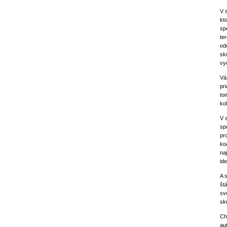
V 
kt
sp
te
od
sk
vy
Vá
pr
to
ko
V 
sp
pr
ko
na
ide
A 
št
sv
sk
Ch
au