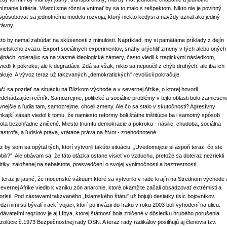
nímanie kritéria. Všetci sme rôzni a vnímať by sa to malo s rešpektom. Nikto nie je povinný
ispôsobovať sa jednotnému modelu rozvoja, ktorý niekto kedysi a navždy uznal ako jediný
rávny.
kto by nemal zabúdať na skúsenosti z minulosti. Napríklad, my si pamätáme príklady z dejín
vietskeho zväzu. Export sociálnych experimentov, snahy urýchliť zmeny v tých alebo oných
ajinách, opierajúc sa na vlastné ideologické zámery, často viedli k tragickými následkom,
viedli k pokroku, ale k degradácii. Zdá sa však, nikto sa nepoučil z chýb druhých, ale iba ich
akuje. A vývoz teraz už takzvaných „demokratických" revolúcii pokračuje.
ačí sa pozrieť na situáciu na Blízkom východe a v severnej Afrike, o ktorej hovoril
edchádzajúci rečník. Samozrejme, politické a sociálne problémy v tejto oblasti bolo zamiesen
vnejšie a ľudia tam, samozrejme, chceli zmeny. Ale čo sa stalo v skutočnosti? Agresívny
nkajší zásah viedol k tomu, že namiesto reformy boli štátne inštitúcie ba i samotný spôsob
vota bezohľadne zničené. Miesto triumfu demokracie a pokroku - násilie, chudoba, sociálna
tastrofa, a ľudské práva, vrátane práva na život - znehodnotené.
z by som sa opýtal tých, ktorí vytvorili takúto situáciu: „Uvedomujete si aspoň teraz, čo ste
obili?". Ale obávam sa, že táto otázka ostane visieť vo vzduchu, pretože sa doteraz nezriekli
litiky, založenej na sebaistote, presvedčení o svojej výnimočnosti a beztrestnosti.
 teraz je jasné, že mocenské vákuum ktoré sa vytvorilo v rade krajín na Strednom východe 
severnej Afrike viedlo k vzniku zón anarchie, ktoré okamžite začali obsadzovať extrémisti a
roristi. Pod zástavami takzvaného „Islamského štátu" už bojujú desiatky tisíc bojovníkov.
zi nimi sú bývalí irackí vojaci, ktorí po invázii do Iraku v roku 2003 boli vyhodení na ulicu.
dávateľmi regrútov je aj Líbya, ktorej štátnosť bola zničené v dôsledku hrubého porušenia
zolúcie č.1973 Bezpečnostnej rady OSN. A teraz rady radikálov posilňujú aj členovia tzv.