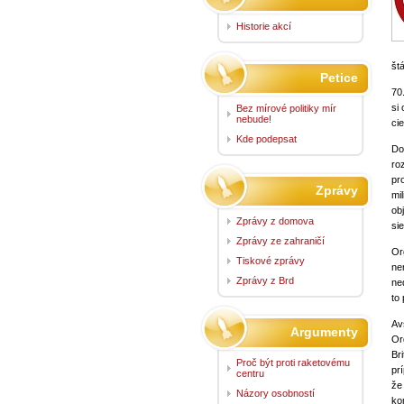
Historie akcí
št
Petice
70
si 
Bez mírové politiky mír
nebude!
ci
Kde podepsat
Do
ro
pr
Zprávy
mi
ob
Zprávy z domova
si
Zprávy ze zahraničí
Or
Tiskové zprávy
ne
Zprávy z Brd
ne
to
Av
Argumenty
Or
Br
Proč být proti raketovému
pr
centru
že
Názory osobností
ko