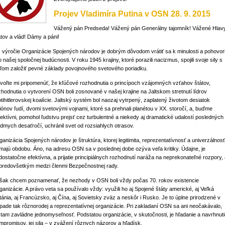
Projev Vladimíra Putina v OSN 28. 9. 2015
Vážený pán Predseda! Vážený pán Generálny tajomník! Vážené Hlav
átov a vlád! Dámy a páni!
. výročie Organizácie Spojených národov je dobrým dôvodom vrátiť sa k minulosti a pohovori
o našej spoločnej budúcnosti. V roku 1945 krajiny, ktoré porazili nacizmus, spojili svoje sily s
eľom založiť pevné základy povojnového svetového poriadku.
voľte mi pripomenúť, že kľúčové rozhodnutia o princípoch vzájomných vzťahov štátov,
zhodnutia o vytvorení OSN boli zosnované v našej krajine na Jaltskom stretnutí lídrov
otihitlerovskej koalície. Jaltský systém bol naozaj vytrpený, zaplatený životom desiatok
liónov ľudí, dvomi svetovými vojnami, ktoré sa prehnali planétou v XX. storočí, a, buďme
jektívni, pomohol ľudstvu prejsť cez turbulentné a niekedy aj dramatické udalostí posledných
edmych desaťročí, uchránil svet od rozsiahlych otrasov.
ganizácia Spojených národov je štruktúra, ktorej legitimita, reprezentatívnosť a univerzálnosť
majú obdobu. Áno, na adresu OSN sa v poslednej dobe ozýva veľa kritiky. Údajne, je
dostatočne efektívna, a prijatie principiálnych rozhodnutí naráža na neprekonateľné rozpory,
 predovšetkým medzi členmi Bezpečnostnej rady.
šak chcem poznamenať, že nezhody v OSN boli vždy počas 70. rokov existencie
ganizácie. A právo veta sa používalo vždy: využili ho aj Spojené štáty americké, aj Veľká
itánia, aj Francúzsko, aj Čína, aj Sovietsky zväz a neskôr i Rusko. Je to úplne prirodzené v
ípade tak rôznorodej a reprezentatívnej organizácie. Pri zakladaní OSN sa ani neočakávalo,
 tam zavládne jednomyseľnosť. Podstatou organizácie, v skutočnosti, je hľadanie a navrhnut
mpromisov, jej sila – v zvážení rôznych názorov a hľadísk.