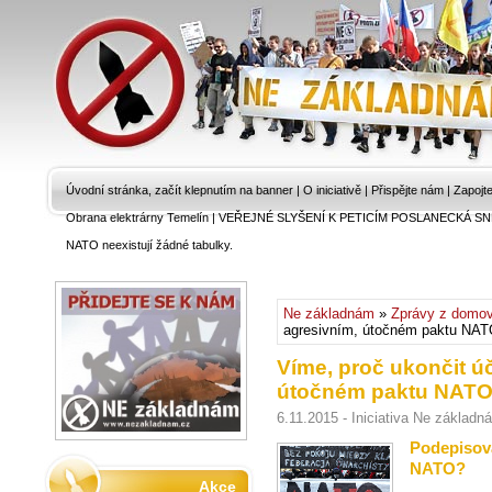
Úvodní stránka, začít klepnutím na banner
|
O iniciativě
|
Přispějte nám
|
Zapojt
Obrana elektrárny Temelín
|
VEŘEJNÉ SLYŠENÍ K PETICÍM POSLANECKÁ SN
NATO neexistují žádné tabulky.
Ne základnám
»
Zprávy z domo
agresivním, útočném paktu NATO
Víme, proč ukončit ú
útočném paktu NATO!
6.11.2015 - Iniciativa Ne základn
Podepisova
NATO?
Akce