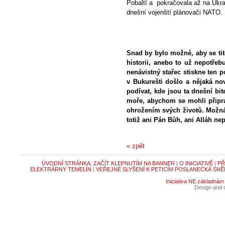
Pobaltí a pokračovala až na Ukraj
dnešní vojenští plánovači NATO.
Snad by bylo možné, aby se tit
historii, anebo to už nepotřeb
nenávistný stařec stiskne ten 
v Bukurešti došlo a nějaká n
podívat, kde jsou ta dnešní bi
moře, abychom se mohli připrav
ohrožením svých životů. Možn
totiž ani Pán Bůh, ani Alláh n
« zpět
ÚVODNÍ STRÁNKA, ZAČÍT KLEPNUTÍM NA BANNER
|
O INICIATIVĚ
|
PŘ
ELEKTRÁRNY TEMELÍN
|
VEŘEJNÉ SLYŠENÍ K PETICÍM POSLANECKÁ SNĚ
Iniciativa NE základnám
Design and c