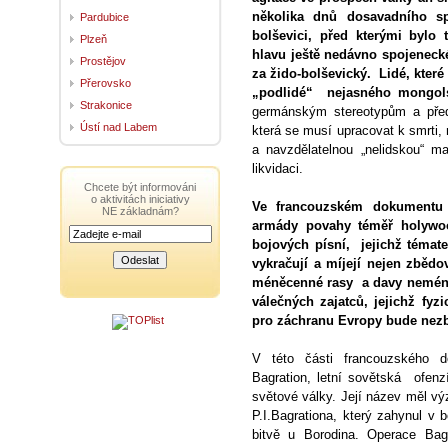
několika dnů dosavadního sp
Pardubice
bolševici, před kterými bylo 
Plzeň
hlavu ještě nedávno spojenecké
Prostějov
za žido-bolševický. Lidé, kter
Přerovsko
„podlidé“ nejasného mongols
Strakonice
germánským stereotypům a před
Ústí nad Labem
která se musí upracovat k smrti, 
a navzdělatelnou „nelidskou“ 
likvidaci.
Chcete být informováni
o aktivitách iniciativy
Ve francouzském dokumentu 
NE základnám?
armády povahy téměř holywo
bojových písní, jejichž téma
vykračují a míjejí nejen zběd
méněcenné rasy a davy neméně
válečných zajatců, jejichž fyz
pro záchranu Evropy bude nezb
V této části francouzského 
Bagration, letní sovětská ofenz
světové války. Její název měl v
P.I.Bagrationa, který zahynul v
bitvě u Borodina. Operace Bag