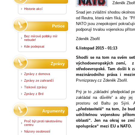
Zdeněk Zboři
Historie akcí
Snad jen zvláštní shodou okolno
od Reutra, která nám říká, že “Př
NATO jsou znepokojení pokračují
Petice
podporují trvalou vojenskou přít
Bez mírové politiky mír
Zdeněk Zbořil
nebude!
Kde podepsat
6.listopad 2015 - 01:13
Shodli se na tom na svém setk
východoevropských zemí, z 
Zprávy
středoevropské. Tam došli k z
Zprávy z domova
mezinárodního práva i mezin
Prvnizpravy.cz Zdeněk Zbořil.
Zprávy ze zahraničí
Tiskové zprávy
Prý je to „základní předpoklad
Zprávy z Brd
zakládal na důvěře“ a aby jej 
prostoru od Baltu po Sýrii
„představitelé“ na tom, že bud
Argumenty
udržitelnou vojenskou příto
oblasti“. Jen na okraj se zm
Proč být proti raketovému
centru
spolupráce“ mezi EU a NATO.
Názory osobností