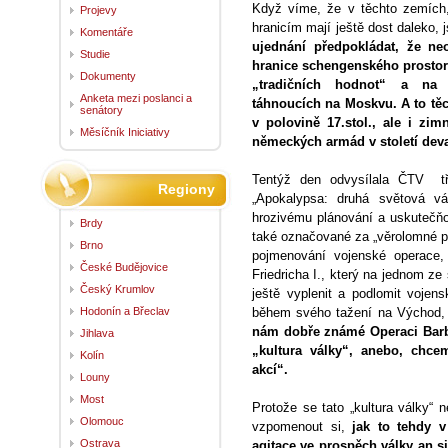
Když víme, že v těchto zemích,
Projevy
hranicím mají ještě dost daleko, 
Komentáře
ujednání předpokládat, že ne
Studie
hranice schengenského prostoru
Dokumenty
„tradičních hodnot“ a na 
Anketa mezi poslanci a
táhnoucích na Moskvu. A to těc
senátory
v polovině 17.stol., ale i z
Měsíčník Iniciativy
německých armád v století dev
Tentýž den odvysílala ČTV tře
Regiony
„Apokalypsa: druhá světová vá
hrozivému plánování a uskutečňo
Brdy
také označované za „věrolomné p
Brno
pojmenování vojenské operace
České Budějovice
Friedricha I., který na jednom ze
Český Krumlov
ještě vyplenit a podlomit voje
Hodonín a Břeclav
během svého tažení na Východ, 
nám dobře známé Operaci Barba
Jihlava
„kultura války“, anebo, chcem
Kolín
akcí“.
Louny
Most
Protože se tato „kultura války“
Olomouc
vzpomenout si,
jak to tehdy v
Ostrava
agitace ve prospěch války an 