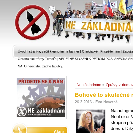
Úvodní stránka, začít klepnutím na banner
|
O iniciativě
|
Přispějte nám
|
Zapojt
Obrana elektrárny Temelín
|
VEŘEJNÉ SLYŠENÍ K PETICÍM POSLANECKÁ SN
NATO neexistují žádné tabulky.
Ne základnám
»
Zprávy z domo
Bohové to skutečně 
26.3.2016 - Eva Novotná
Na autogra
NeoLuxor V
skupina pří
dnes ). Dí
Akce