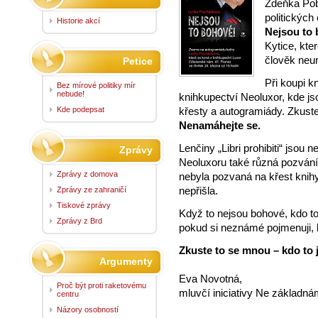
Zdeňka Pob
politickýc
Historie akcí
Nejsou to
Kytice, kte
člověk neune
Petice
Při koupi k
Bez mírové politiky mír
nebude!
knihkupectví Neoluxor, kde js
Kde podepsat
křesty a autogramiády. Zkuste
Nenamáhejte se.
Lenčiny „Libri prohibiti“ jsou
Zprávy
Neoluxoru také různá pozvání
Zprávy z domova
nebyla pozvaná na křest knih
nepřišla.
Zprávy ze zahraničí
Tiskové zprávy
Když to nejsou bohové, kdo to
Zprávy z Brd
pokud si neznámé pojmenuji, b
Zkuste to se mnou – kdo to 
Argumenty
Eva Novotná,
Proč být proti raketovému
mluvčí iniciativy Ne základn
centru
Názory osobností