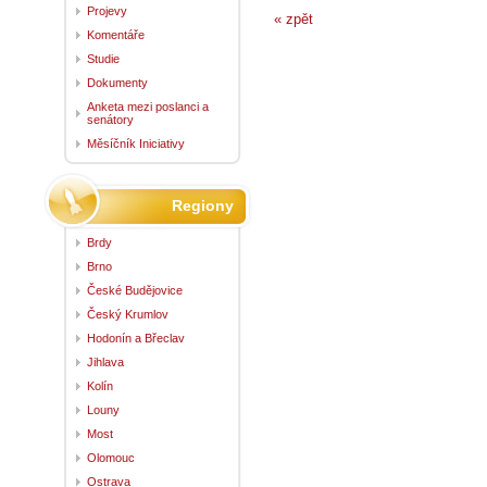
Projevy
« zpět
Komentáře
Studie
Dokumenty
Anketa mezi poslanci a
senátory
Měsíčník Iniciativy
Regiony
Brdy
Brno
České Budějovice
Český Krumlov
Hodonín a Břeclav
Jihlava
Kolín
Louny
Most
Olomouc
Ostrava