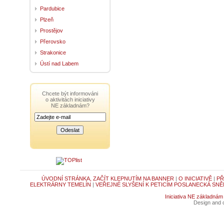
Pardubice
Plzeň
Prostějov
Přerovsko
Strakonice
Ústí nad Labem
Chcete být informováni
o aktivitách iniciativy
NE základnám?
ÚVODNÍ STRÁNKA, ZAČÍT KLEPNUTÍM NA BANNER
|
O INICIATIVĚ
|
PŘ
ELEKTRÁRNY TEMELÍN
|
VEŘEJNÉ SLYŠENÍ K PETICÍM POSLANECKÁ SNĚ
Iniciativa NE základnám
Design and c