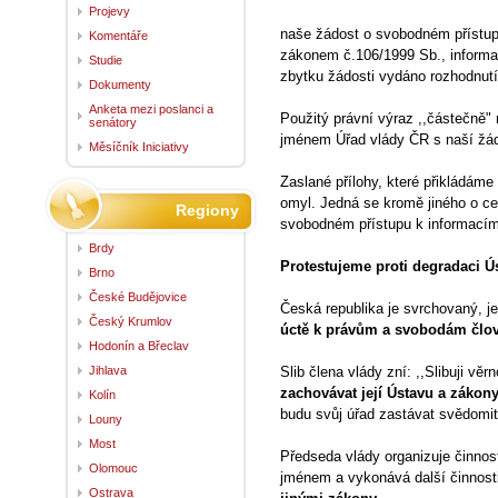
Projevy
naše žádost o svobodném přístup
Komentáře
zákonem č.106/1999 Sb., informac
Studie
zbytku žádosti vydáno rozhodnutí
Dokumenty
Anketa mezi poslanci a
Použitý právní výraz ,,částečně"
senátory
jménem Úřad vlády ČR s naší žád
Měsíčník Iniciativy
Zaslané přílohy, které přikládáme
omyl. Jedná se kromě jiného o c
Regiony
svobodném přístupu k informacím
Brdy
Protestujeme proti degradaci Ú
Brno
České Budějovice
Česká republika je svrchovaný, j
Český Krumlov
úctě k právům a svobodám člo
Hodonín a Břeclav
Jihlava
Slib člena vlády zní: ,,Slibuji věr
zachovávat její Ústavu a zákony 
Kolín
budu svůj úřad zastávat svědomit
Louny
Most
Předseda vlády organizuje činnost 
Olomouc
jménem a vykonává další činnost
Ostrava