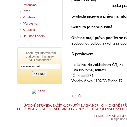
jinými zákony.
Pardubice
Lidská pr
Plzeň
Svoboda projevu a
právo na inf
Prostějov
Přerovsko
Cenzura je nepřípustná.
Strakonice
Ústí nad Labem
Občané mají právo podílet se n
svobodnou volbou svých zástupc
Chcete být informováni
S pozdravem
o aktivitách iniciativy
NE základnám?
Iniciativa Ne základnám ČR, z.s.
Eva Novotná, mluvčí
IČ: 28558324
Vondroušova 1197/53 Praha 17 -
« zpět
ÚVODNÍ STRÁNKA, ZAČÍT KLEPNUTÍM NA BANNER
|
O INICIATIVĚ
|
PŘ
ELEKTRÁRNY TEMELÍN
|
VEŘEJNÉ SLYŠENÍ K PETICÍM POSLANECKÁ SNĚ
Iniciativa NE základnám
Design and c