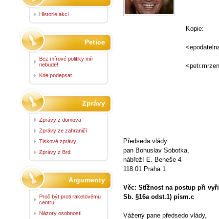
"posta@
Historie akcí
Posta 
Kopie: "
epod
Petice
<epodateln
"petr.m
Bez mírové politiky mír
nebude!
<petr.mrze
e-poda
Kde podepsat
"cn@ct
"ctk@c
Zprávy
Zprávy z domova
Zprávy ze zahraničí
Předseda vlády
Tiskové zprávy
pan Bohuslav Sobotka,
Zprávy z Brd
nábřeží E. Beneše 4
118 01 Praha
Argumenty
Věc: Stížnost na postup při vy
Sb. §16a odst.1) písm.c
Proč být proti raketovému
centru
Názory osobností
Vážený pane předsedo vlády,