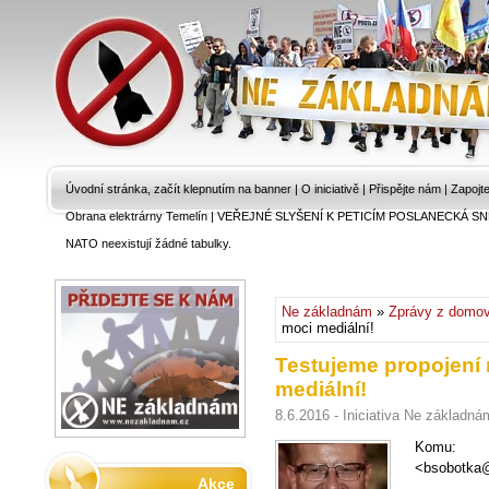
Úvodní stránka, začít klepnutím na banner
|
O iniciativě
|
Přispějte nám
|
Zapojt
Obrana elektrárny Temelín
|
VEŘEJNÉ SLYŠENÍ K PETICÍM POSLANECKÁ SN
NATO neexistují žádné tabulky.
Ne základnám
»
Zprávy z domo
moci mediální!
Testujeme propojení
mediální!
8.6.2016 - Iniciativa Ne základná
Komu: "
<bsobotka
Akce
"sobotk