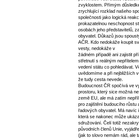
zvyklostem. Přímým důsledkem 
zrychlující rozklad našeho sp
společnosti jako logická reak
prokazatelnou neschopnost st
osobách jeho představitelů, za
obyvatel. Důkazů jsou spoust
AČR. Kdo nedokáže koupit sv
vesty, nedokáže v
žádném případě ani zajistit 
střetnutí s reálným nepřítele
vedení státu co pohledávat. V
uvědomíme a při nejbližších 
že tudy cesta nevede.
Budoucnost ČR spočívá ve v
prostoru, který sice možná neb
země EU, ale má zatím nepříl
pro zajištění budoucího růst
řadových obyvatel. Má navíc i
která se nakonec může ukáza
sdružování. Čelí totiž nezak
původních členů Unie, vyjád
(jak to slovo nemám rád, ale 