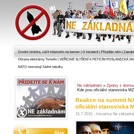
Úvodní stránka, začít klepnutím na banner
|
O iniciativě
|
Přispějte nám
|
Zapojt
Obrana elektrárny Temelín
|
VEŘEJNÉ SLYŠENÍ K PETICÍM POSLANECKÁ SN
NATO neexistují žádné tabulky.
Ne základnám
»
Zprávy z domo
Kde jsou oficiální stanoviska 
Reakce na summit NA
oficiální stanoviska
15.7.2016 - Iniciativa Ne základ
Akce