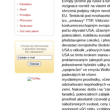
Evropy (kromě její ruské a tu
Pardubice
rezignace rovněž na vlastní e
Plzeň
stvrzená podpisy nikým nevo
Prostějov
EU. Tentokrát pod mnohasets
tzv. „smlouvy“ TTIP. Vítězst
Přerovsko
konkurenceschopným evropsk
Strakonice
počtu obyvatel USA, úžasným
Ústí nad Labem
potenciálem, kolébkou euroatla
představujeme cokoliv), i přes d
devastaci evropského školství
Chcete být informováni
o aktivitách iniciativy
USA o několik „váhových kateg
NE základnám?
USA se tímto krokem stanou a
proklamovaným (alespoň proz
jednostranné hybridní války, 
„spojencům“ ve smyslu Wolfo
padesátých let všemi
myslitelnými prostředky, včet
odstraňování nepohodlných ve
zemí. Nakonec došlo i na "zá
fanatiků, potenciálních zabijá
prostředí absolutně cizorodé p
náboženských svobod, ceny ži
povinností vůči státu, vzdálen