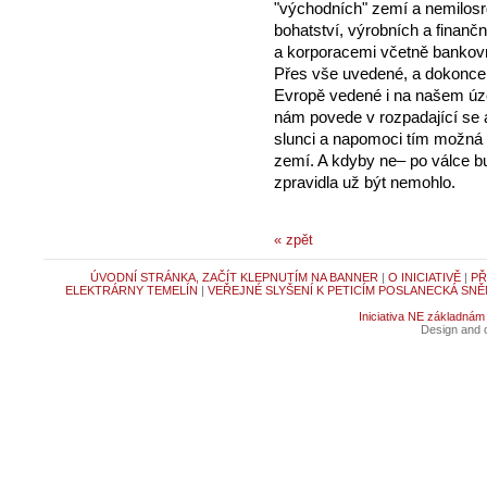
"východních" zemí a nemilosr
bohatství, výrobních a finanč
a korporacemi včetně bankovn
Přes vše uvedené, a dokonce 
Evropě vedené i na našem úze
nám povede v rozpadající se 
slunci a napomoci tím možná 
zemí. A kdyby ne– po válce bud
zpravidla už být nemohlo.
« zpět
ÚVODNÍ STRÁNKA, ZAČÍT KLEPNUTÍM NA BANNER
|
O INICIATIVĚ
|
PŘ
ELEKTRÁRNY TEMELÍN
|
VEŘEJNÉ SLYŠENÍ K PETICÍM POSLANECKÁ SNĚ
Iniciativa NE základnám
Design and c