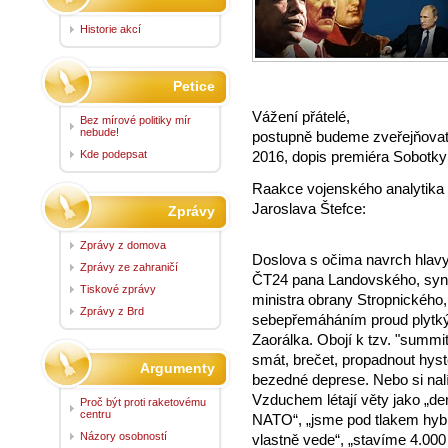
Historie akcí
Petice
Vážení přátelé,
Bez mírové politiky mír
nebude!
postupně budeme zveřejňova
Kde podepsat
2016, dopis premiéra Sobotky
Raakce vojenského analytika
Jaroslava Štefce:
Zprávy
Zprávy z domova
Doslova s očima navrch hlavy
Zprávy ze zahraničí
ČT24 pana Landovského, syna
Tiskové zprávy
ministra obrany Stropnického
Zprávy z Brd
sebepřemáháním proud plytkých
Zaorálka. Obojí k tzv. "summ
smát, brečet, propadnout hys
Argumenty
bezedné deprese. Nebo si nalít 
Vzduchem létají věty jako „d
Proč být proti raketovému
centru
NATO“, „jsme pod tlakem hybri
Názory osobností
vlastně vede“, „stavíme 4.000