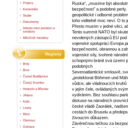
Ruska“, „musíme být absolutně 
Projevy
bezpečnost" a podobné perly. 
Komentáře
geopolitické i odborné probl
Studie
toho viditelně moc neví. O to j
Dokumenty
Přesto musím v jedné věci, ač
Anketa mezi poslanci a
Tento summit NATO byl skut
senátory
nevolených zástupců EU pod 
Měsíčník Iniciativy
vojenské spolupráci Evropa j
bezpečnostní, obrannou a zahr
Regiony
vojenské síly, tvořené národ
schopnými bránit svá území p
Brdy
podobných
Brno
Severoatlantické smlouvě, svě
České Budějovice
„protektorat Böhmen und Mähre
Český Krumlov
vůdce, ale vládnoucích kruhů 
v jejím čele, ovládaných svým
Hodonín a Břeclav
vydíráním. Bez souhlasu parl
Jihlava
diskuse na národních úrovních
Kolín
české vládě Zaorálek, nadšen
Louny
cestách do Bruselu a předep
Most
živoucím důkazem.
Olomouc
Závěrečnou tečkou za bezpodm
Ostrava