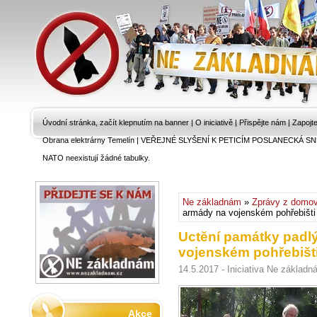
Úvodní stránka, začít klepnutím na banner
|
O iniciativě
|
Přispějte nám
|
Zapojt
Obrana elektrárny Temelín
|
VEŘEJNÉ SLYŠENÍ K PETICÍM POSLANECKÁ SN
NATO neexistují žádné tabulky.
Ne základnám
»
Zprávy z domo
armády na vojenském pohřebišti
Uctění památky padl
vojenském pohřebišti
14.5.2017 - Iniciativa Ne základ
Akce