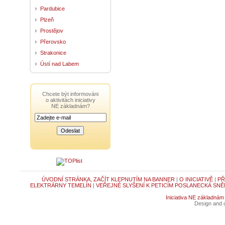
Pardubice
Plzeň
Prostějov
Přerovsko
Strakonice
Ústí nad Labem
Chcete být informováni
o aktivitách iniciativy
NE základnám?
ÚVODNÍ STRÁNKA, ZAČÍT KLEPNUTÍM NA BANNER
|
O INICIATIVĚ
|
PŘ
ELEKTRÁRNY TEMELÍN
|
VEŘEJNÉ SLYŠENÍ K PETICÍM POSLANECKÁ SNĚ
Iniciativa NE základnám
Design and c