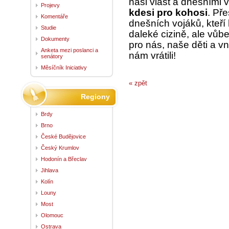
naši vlast a dnešními v
Projevy
kdesi pro kohosi
. Př
Komentáře
dnešních vojáků, kteří
Studie
daleké cizině, ale vůb
Dokumenty
pro nás, naše děti a vn
Anketa mezi poslanci a
nám vrátili!
senátory
Měsíčník Iniciativy
« zpět
Regiony
Brdy
Brno
České Budějovice
Český Krumlov
Hodonín a Břeclav
Jihlava
Kolín
Louny
Most
Olomouc
Ostrava