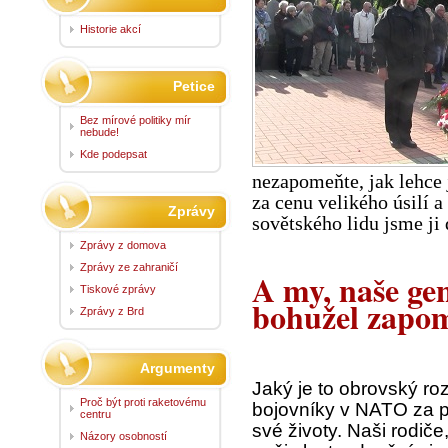
Historie akcí
Petice
Bez mírové politiky mír
nebude!
Kde podepsat
nezapomeňte, jak lehce j
za cenu velikého úsilí 
Zprávy
sovětského lidu jsme ji 
Zprávy z domova
Zprávy ze zahraničí
A my, naše ge
Tiskové zprávy
bohužel zapom
Zprávy z Brd
Argumenty
Jaký je to obrovský ro
Proč být proti raketovému
bojovníky v NATO za pe
centru
své životy. Naši rodiče,
Názory osobností