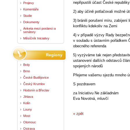
nepřipustili účast České republik
Projevy
Komentáře
2) aby účině potlačovali možné út
Studie
3) bránili porušení míru, zabíjení
Dokumenty
konfliktu kdekoliv na Zemi
Anketa mezi poslanci a
senátory
4) v případě výzvy Rady bezpečno
Měsíčník Iniciativy
v souladu s ústavním pořádkem Če
obecného referenda
Regiony
5) vyzýváme tak nejen představit
ustanovení dalších odstavců článk
Brdy
spojených národů
Brno
Přejeme vašemu sjezdu mnoho ú
České Budějovice
S pozdravem
Český Krumlov
Hodonín a Břeclav
za Iniciativu Ne základnám
Jihlava
Eva Novotná, mluvčí
Kolín
Louny
« zpět
Most
Olomouc
Ostrava