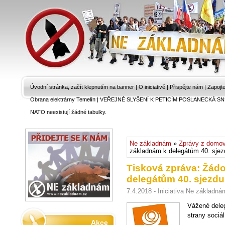
Úvodní stránka, začít klepnutím na banner
|
O iniciativě
|
Přispějte nám
|
Zapojt
Obrana elektrárny Temelín
|
VEŘEJNÉ SLYŠENÍ K PETICÍM POSLANECKÁ SN
NATO neexistují žádné tabulky.
Ne základnám
»
Zprávy z domo
základnám k delegátům 40. sje
Tisková zpráva: Žádo
delegátům 40. sjezd
7.4.2018 - Iniciativa Ne základná
Vážené deleg
strany sociá
Akce