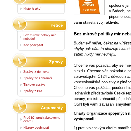
společně jsm
Historie akcí
v Brdech, ne
připomenout,
vámi stavěla svojí aktivitu:
Petice
Bez mírové politiky mír neb
Bez mírové politiky mír
nebude!
Budeme-li mlčet, čekat na vítěz
Kde podepsat
chyby, jak nám to ukazuje historie.
zatím nikdy mír neuhájili.
Zprávy
Chceme vás požádat, aby se mírov
sjezdu. Chceme vás požádat o proj
Zprávy z domova
zpravodajství ČT24 z důvodu zach
Zprávy ze zahraničí
koncesionářské poplatky v plné v
Tiskové zprávy
Chceme vás požádat, poučeni his
Zprávy z Brd
jednáních představitelé České rep
obrany, ministr zahraničí při je
OSN byli vámi zavázáni smyslem
Argumenty
Charty Organizace spojených nár
Proč být proti raketovému
vystupovali:
centru
1) proti vojenským akcím namířený
Názory osobností