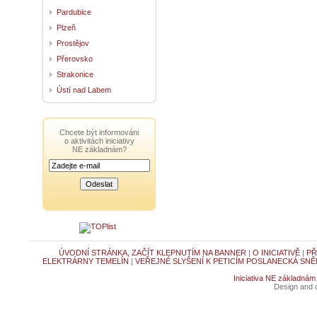
Pardubice
Plzeň
Prostějov
Přerovsko
Strakonice
Ústí nad Labem
Chcete být informováni
o aktivitách iniciativy
NE základnám?
ÚVODNÍ STRÁNKA, ZAČÍT KLEPNUTÍM NA BANNER
|
O INICIATIVĚ
|
PŘ
ELEKTRÁRNY TEMELÍN
|
VEŘEJNÉ SLYŠENÍ K PETICÍM POSLANECKÁ SNĚ
Iniciativa NE základnám
Design and c