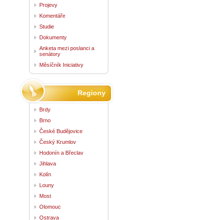
Projevy
Komentáře
Studie
Dokumenty
Anketa mezi poslanci a
senátory
Měsíčník Iniciativy
Regiony
Brdy
Brno
České Budějovice
Český Krumlov
Hodonín a Břeclav
Jihlava
Kolín
Louny
Most
Olomouc
Ostrava