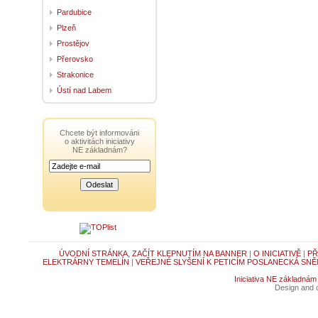
Pardubice
Plzeň
Prostějov
Přerovsko
Strakonice
Ústí nad Labem
Chcete být informováni
o aktivitách iniciativy
NE základnám?
ÚVODNÍ STRÁNKA, ZAČÍT KLEPNUTÍM NA BANNER
|
O INICIATIVĚ
|
PŘ
ELEKTRÁRNY TEMELÍN
|
VEŘEJNÉ SLYŠENÍ K PETICÍM POSLANECKÁ SNĚ
Iniciativa NE základnám
Design and c