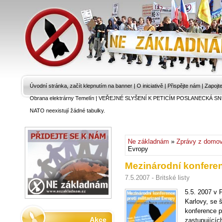
Úvodní stránka, začít klepnutím na banner
|
O iniciativě
|
Přispějte nám
|
Zapojt
Obrana elektrárny Temelín
|
VEŘEJNÉ SLYŠENÍ K PETICÍM POSLANECKÁ SN
NATO neexistují žádné tabulky.
Ne základnám
»
Zprávy z domo
Evropy
Mezinárodní konferenc
7.5.2007 - Britské listy
5.5. 2007 v P
Karlovy, se 
konference pr
Akce
zastupujícíc