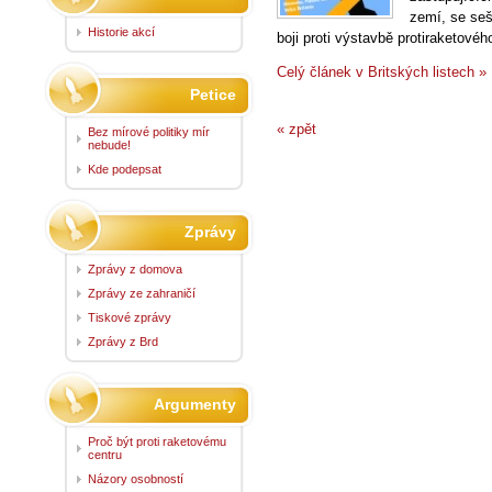
zemí, se seš
Historie akcí
boji proti výstavbě protiraketov
Celý článek v Britských listech »
Petice
« zpět
Bez mírové politiky mír
nebude!
Kde podepsat
Zprávy
Zprávy z domova
Zprávy ze zahraničí
Tiskové zprávy
Zprávy z Brd
Argumenty
Proč být proti raketovému
centru
Názory osobností