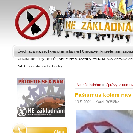
Úvodní stránka, začít klepnutím na banner
|
O iniciativě
|
Přispějte nám
|
Zapojt
Obrana elektrárny Temelín
|
VEŘEJNÉ SLYŠENÍ K PETICÍM POSLANECKÁ SN
NATO neexistují žádné tabulky.
Ne základnám
»
Zprávy z domo
Fašismus kolem nás,
10.5.2021 - Karel Růžička
Akce