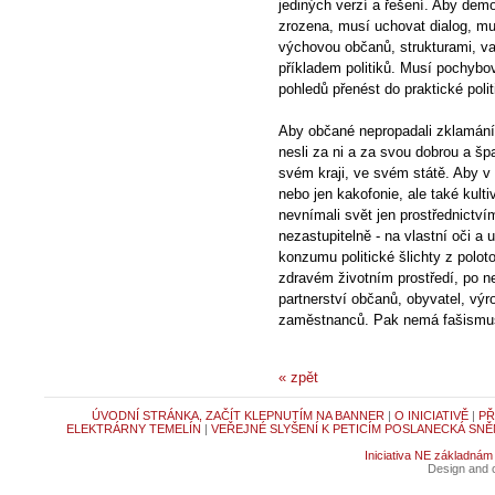
jediných verzí a řešení. Aby demok
zrozena, musí uchovat dialog, m
výchovou občanů, strukturami, va
příkladem politiků. Musí pochybov
pohledů přenést do praktické polit
Aby občané nepropadali zklamání a
nesli za ni a za svou dobrou a š
svém kraji, ve svém státě. Aby v 
nebo jen kakofonie, ale také kult
nevnímali svět jen prostřednictví
nezastupitelně - na vlastní oči a 
konzumu politické šlichty z polo
zdravém životním prostředí, po n
partnerství občanů, obyvatel, výr
zaměstnanců. Pak nemá fašismus 
« zpět
ÚVODNÍ STRÁNKA, ZAČÍT KLEPNUTÍM NA BANNER
|
O INICIATIVĚ
|
PŘ
ELEKTRÁRNY TEMELÍN
|
VEŘEJNÉ SLYŠENÍ K PETICÍM POSLANECKÁ SNĚ
Iniciativa NE základnám
Design and c