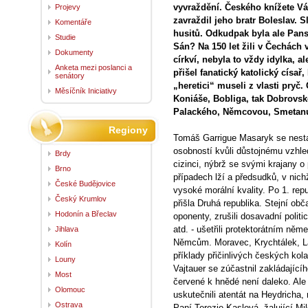
vyvraždění. Českého knížete Vá
Projevy
zavraždil jeho bratr Boleslav.
Komentáře
husitů. Odkudpak byla ale Pans
Studie
Sán? Na 150 let žili v Čechách
Dokumenty
církví, nebyla to vždy idylka, a
Anketa mezi poslanci a
přišel fanatický katolický císa
senátory
„heretici“ museli z vlasti pryč.
Měsíčník Iniciativy
Koniáše, Bobliga, tak Dobrovs
Palackého, Němcovou, Smetanu 
Regiony
Tomáš Garrigue Masaryk se nesta
osobností kvůli důstojnému vzhle
Brdy
cizinci, nýbrž se svými krajany o
Brno
případech lží a předsudků, v nich
České Budějovice
vysoké morální kvality. Po 1. rep
Český Krumlov
přišla Druhá republika. Stejní obča
Hodonín a Břeclav
oponenty, zrušili dosavadní polit
atd. - ušetřili protektorátním ně
Jihlava
Němcům. Moravec, Krychtálek, L
Kolín
příklady přičinlivých českých kol
Louny
Vajtauer se zúčastnil zakládající
Most
červené k hnědé není daleko. Ale
Olomouc
uskutečnili atentát na Heydricha, 
Ostrava
Paní Terezie Kaslová, žalující Mi