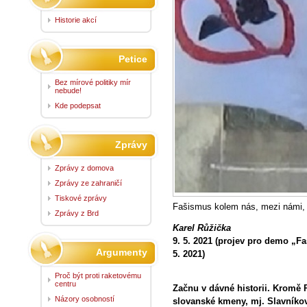
Historie akcí
Petice
Bez mírové politiky mír
nebude!
Kde podepsat
Zprávy
Zprávy z domova
Zprávy ze zahraničí
Tiskové zprávy
Fašismus kolem nás, mezi námi,
Zprávy z Brd
Karel Růžička
9. 5. 2021 (projev pro demo „Fa
Argumenty
5. 2021)
Proč být proti raketovému
centru
Začnu v dávné historii. Kromě 
Názory osobností
slovanské kmeny, mj. Slavníkovc