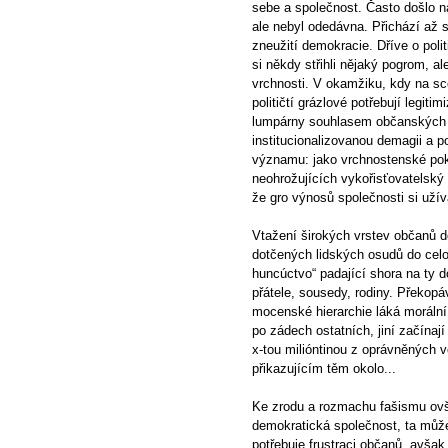
sebe a společnost. Často došlo na
ale nebyl odedávna. Přichází až s
zneužití demokracie. Dříve o polit
si někdy střihli nějaký pogrom, ale
vrchnosti. V okamžiku, kdy na s
političtí grázlové potřebují legi
lumpárny souhlasem občanských v
institucionalizovanou demagii a 
významu: jako vrchnostenské po
neohrožujících vykořisťovatelsk
že gro výnosů společnosti si uží
Vtažení širokých vrstev občanů 
dotčených lidských osudů do cel
huncúctvo“ padající shora na ty d
přátele, sousedy, rodiny. Překopá
mocenské hierarchie láká morální 
po zádech ostatních, jiní začínaj
x-tou milióntinou z oprávněných v
přikazujícím těm okolo...
Ke zrodu a rozmachu fašismu ovš
demokratická společnost, ta můž
potřebuje frustraci občanů, avšak 