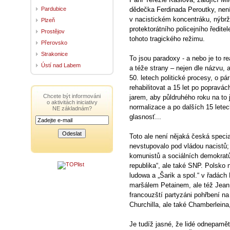
Pardubice
dědečka Ferdinada Peroutky, není
v nacistickém koncentráku, nýbrž
Plzeň
protektorátního policejního ředite
Prostějov
tohoto tragického režimu.
Přerovsko
Strakonice
To jsou paradoxy - a nebo je to r
Ústí nad Labem
a téže strany – nejen dle názvu, a
50. letech politické procesy, o pár
rehabilitovat a 15 let po popravá
Chcete být informováni
jarem, aby půldruhého roku na to j
o aktivitách iniciativy
normalizace a po dalších 15 letech 
NE základnám?
glasnosť...
Toto ale není nějaká česká specia
nevstupovalo pod vládou nacistů;
komunistů a sociálních demokratů
republika“, ale také SNP. Polsko n
ludowa a „Šarik a spol.“ v řadách
maršálem Petainem, ale též Jean
francouzští partyzáni pohřbení n
Churchilla, ale také Chamberlein
Je tudíž jasné, že lidé odnepamět